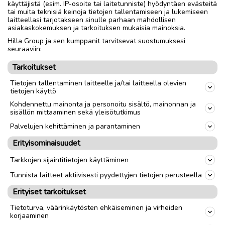
käyttäjistä (esim. IP-osoite tai laitetunniste) hyödyntäen evästeitä
tai muita teknisiä keinoja tietojen tallentamiseen ja lukemiseen
laitteellasi tarjotakseen sinulle parhaan mahdollisen
asiakaskokemuksen ja tarkoituksen mukaisia mainoksia.
Hilla Group ja sen kumppanit tarvitsevat suostumuksesi
seuraaviin:
Tarkoitukset
Tietojen tallentaminen laitteelle ja/tai laitteella olevien
tietojen käyttö
Kohdennettu mainonta ja personoitu sisältö, mainonnan ja
sisällön mittaaminen sekä yleisötutkimus
Palvelujen kehittäminen ja parantaminen
Erityisominaisuudet
Tarkkojen sijaintitietojen käyttäminen
Tunnista laitteet aktiivisesti pyydettyjen tietojen perusteella
Erityiset tarkoitukset
Tietoturva, väärinkäytösten ehkäiseminen ja virheiden
korjaaminen