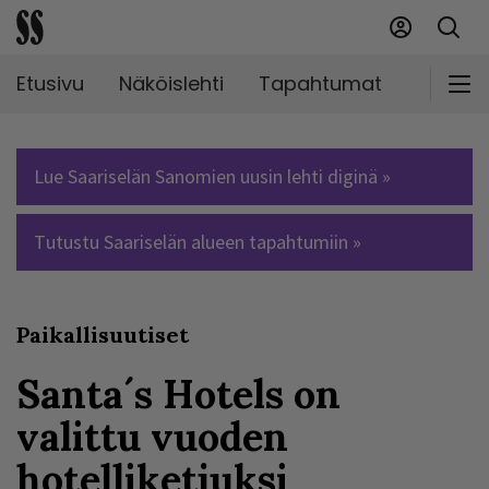
Etusivu
Näköislehti
Tapahtumat
Markki
Lue Saariselän Sanomien uusin lehti diginä »
Tutustu Saariselän alueen tapahtumiin »
Paikallisuutiset
Santa´s Hotels on
valittu vuoden
hotelliketjuksi