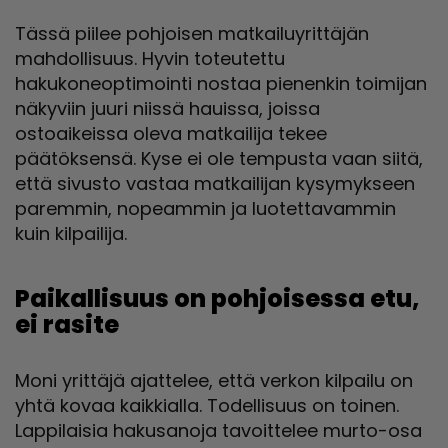
Tässä piilee pohjoisen matkailuyrittäjän
mahdollisuus. Hyvin toteutettu
hakukoneoptimointi nostaa pienenkin toimijan
näkyviin juuri niissä hauissa, joissa
ostoaikeissa oleva matkailija tekee
päätöksensä. Kyse ei ole tempusta vaan siitä,
että sivusto vastaa matkailijan kysymykseen
paremmin, nopeammin ja luotettavammin
kuin kilpailija.
Paikallisuus on pohjoisessa etu,
ei rasite
Moni yrittäjä ajattelee, että verkon kilpailu on
yhtä kovaa kaikkialla. Todellisuus on toinen.
Lappilaisia hakusanoja tavoittelee murto-osa