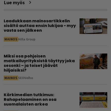
Lue myös
Laadukkaan mainosartikkelin
sisältö auttaa ensin lukijaa - myy
vasta sen jälkeen
MAINOS
Hilla Group
Miksi osa pohjoisen
matkailuyrityksistä täyttyy joka
sesonki – ja toiset jäävät
hiljaisiksi?
MAINOS
SEOVelho
Kärkimedian tutkimus:
Rahapelaaminen on osa
suomalaisten arkea