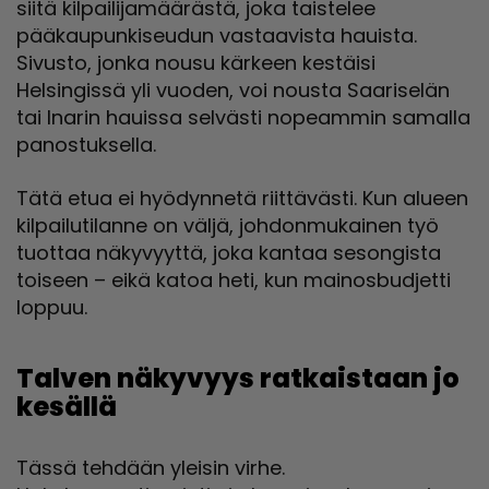
siitä kilpailijamäärästä, joka taistelee
pääkaupunkiseudun vastaavista hauista.
Sivusto, jonka nousu kärkeen kestäisi
Helsingissä yli vuoden, voi nousta Saariselän
tai Inarin hauissa selvästi nopeammin samalla
panostuksella.
Tätä etua ei hyödynnetä riittävästi. Kun alueen
kilpailutilanne on väljä, johdonmukainen työ
tuottaa näkyvyyttä, joka kantaa sesongista
toiseen – eikä katoa heti, kun mainosbudjetti
loppuu.
Talven näkyvyys ratkaistaan jo
kesällä
Tässä tehdään yleisin virhe.