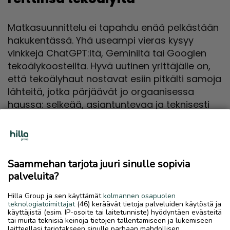
Matkasuunnittelu ei tapahdu enää pelkästään
hakukentässä. Yhä useampi vieras kysyy
vinkkejä ChatGPT:ltä, Geminiltä tai Googlen
tekoälykoosteilta. Hyvä uutinen yrittäjälle on,
että tekoälyhaut nostavat esiin pitkälti samoja
lähteitä, jotka pärjäävät jo orgaanisessa
haussa: selkeää, asiantuntevaa ja teknisesti
hyvin toteutettua sisältöä.
Sama työ, joka parantaa Google-näkyvyyttä,
kasvattaa siis myös todennäköisyyttä tulla
Saammehan tarjota juuri sinulle sopivia
suositelluksi tekoälyn vastauksissa.
palveluita?
Kansainvälisten kävijöiden kannalta tämä
korostuu entisestään: englanninkielinen, hyvin
Hilla Group ja sen käyttämät
kolmannen osapuolen
teknologiatoimittajat
(46) keräävät tietoja palveluiden käytöstä ja
jäsennelty sisältö tavoittaa matkailijan, joka ei
käyttäjistä (esim. IP-osoite tai laitetunniste) hyödyntäen evästeitä
osaa hakea suomeksi.
tai muita teknisiä keinoja tietojen tallentamiseen ja lukemiseen
laitteellasi tarjotakseen sinulle parhaan mahdollisen