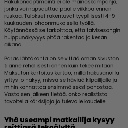
Hakukoneoptimointi ei ole mainoskampanja,
jonka voi napsauttaa päälle viikkoa ennen
ruskaa. Tulokset rakentuvat tyypillisesti 4–9
kuukauden johdonmukaisella työllä.
Käytännössä se tarkoittaa, että talvisesongin
huippunäkyvyys pitää rakentaa jo kesän
aikana.
Paras lähtökohta on selvittää oman sivuston
tilanne rehellisesti ennen kuin tekee mitään.
Maksuton kartoitus kertoo, millä hakusanoilla
yritys jo näkyy, missä se häviää kilpailijalle ja
mihin kannattaa ensimmäiseksi panostaa.
Vasta sen jälkeen tietää, onko realistista
tavoitella kärkisijoja jo tulevalle kaudelle.
Yhä useampi matkailija kysyy
reittinsä tekoälyltä