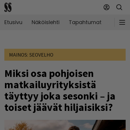
Etusivu
Näköislehti
Tapahtumat
Markki
MAINOS:
SEOVELHO
Miksi osa pohjoisen
matkailuyrityksistä
täyttyy joka sesonki – ja
toiset jäävät hiljaisiksi?