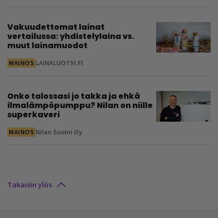
Vakuudettomat lainat
vertailussa: yhdistelylaina vs.
muut lainamuodot
MAINOS
LAINALUOTSI.FI
Onko talossasi jo takka ja ehkä
ilmalämpöpumppu? Nilan on niille
superkaveri
MAINOS
Nilan Suomi Oy
Takaisin ylös