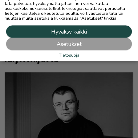
tuottaa tyypillisesti erinomaisen tuoton
tätä palvelua, hyväksymättä jättäminen voi vaikuttaa
suhteessa vaivaan.
asiakaskokemukseesi. Jotkut teknologiat saattavat perustella
tietojen käsittelyä oikeutetulla edulla, voit vastustaa tätä tai
muuttaa muita asetuksia klikkaamalla "Asetukset" linkkiä.
Kilpailu kiristyy myös Lapissa vuosi vuodelta.
Se yritys, joka aloittaa työn nyt, rakentaa
Hyväksy kaikki
etumatkan ennen kuin kilpailija herää.
Asetukset
Tietosuoja
Kirjoittajasta