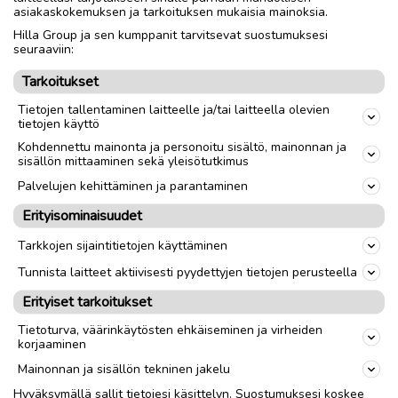
asiakaskokemuksen ja tarkoituksen mukaisia mainoksia.
Mistä pohjoisen yrittäjän
Hilla Group ja sen kumppanit tarvitsevat suostumuksesi
seuraaviin:
kannattaa aloittaa
Tarkoitukset
Tietojen tallentaminen laitteelle ja/tai laitteella olevien
Perusta rakentuu kolmesta asiasta. Google-
tietojen käyttö
yritysprofiili pitää olla ajan tasalla
Kohdennettu mainonta ja personoitu sisältö, mainonnan ja
aukioloineen, kuvineen ja arvosteluineen.
sisällön mittaaminen sekä yleisötutkimus
Toimivat
kotisivut yritykselle
ratkaisevat,
Palvelujen kehittäminen ja parantaminen
latautuuko sivusto nopeasti puhelimella– ja
Erityisominaisuudet
juuri puhelimella matkailija etsii. Sisällön on
vastattava niihin kysymyksiin, joita vieras
Tarkkojen sijaintitietojen käyttäminen
oikeasti hakee.
Tunnista laitteet aktiivisesti pyydettyjen tietojen perusteella
Erityiset tarkoitukset
Näiden päälle rakennetaan paikallinen
Tietoturva, väärinkäytösten ehkäiseminen ja virheiden
hakukonenäkyvyys, joka tuo juuri oman alueen
korjaaminen
matkailijat sivustolle. Pohjoisessa, jossa kilpailu
Mainonnan ja sisällön tekninen jakelu
on väljempää kuin etelässä, tämä yhdistelmä
Hyväksymällä sallit tietojesi käsittelyn. Suostumuksesi koskee