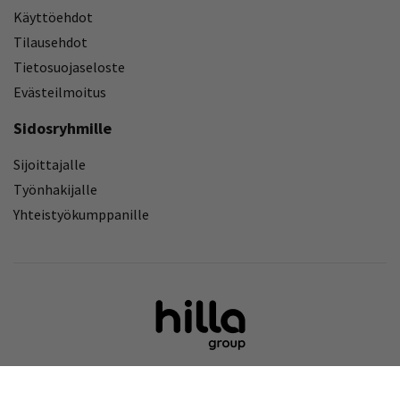
Käyttöehdot
Tilausehdot
Tietosuojaseloste
Evästeilmoitus
Sidosryhmille
Sijoittajalle
Työnhakijalle
Yhteistyökumppanille