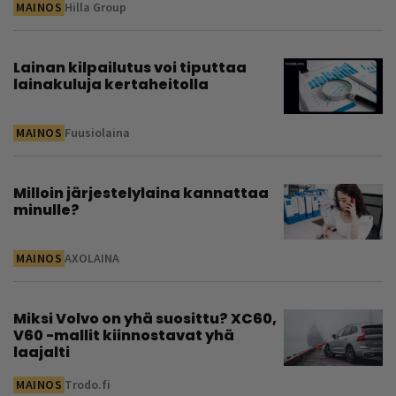
MAINOS
Hilla Group
Lainan kilpailutus voi tiputtaa
lainakuluja kertaheitolla
MAINOS
Fuusiolaina
Milloin järjestelylaina kannattaa
minulle?
MAINOS
AXOLAINA
Miksi Volvo on yhä suosittu? XC60,
V60 -mallit kiinnostavat yhä
laajalti
MAINOS
Trodo.fi