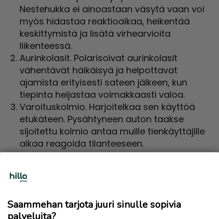
Nestehukka ei ainoastaan väsytä vaan voi
myös hidastaa reaktioaikaa, heikentää
keskittymistä ja lisätä virhearvioita
liikenteessä.
Aurinkolasit. Polarisoivat aurinkolasit
vähentävät häikäisyä ja helpottavat
ajamista erityisesti sateen jälkeen, kun
tiepinta heijastaa voimakkaasti valoa.
Varoituskolmio. Harjoitelkaa sen käyttöä
etukäteen. Pysähtyneen auton taakse
sijoitettu kolmio antaa muille tienkäyttäjille
aikaa reagoida tilanteeseen.
LähiTapiolan hätäpalvelun
numero tallennettuna puhelimeen. Auki
24/7: +358 8000 4531.
Ensiapulaukku. Hyödyllinen niin pienissä
Saammehan tarjota juuri sinulle sopivia
haavereissa kuin vakavammissakin
palveluita?
tilanteissa.