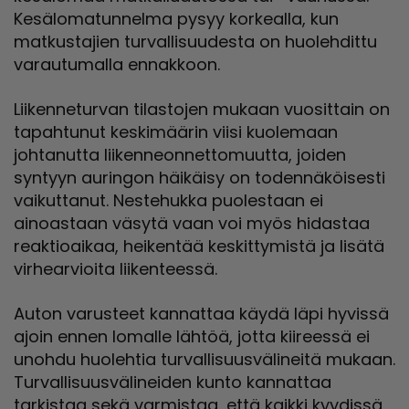
Kesälomatunnelma pysyy korkealla, kun
matkustajien turvallisuudesta on huolehdittu
varautumalla ennakkoon.
Liikenneturvan tilastojen mukaan vuosittain on
tapahtunut keskimäärin viisi kuolemaan
johtanutta liikenneonnettomuutta, joiden
syntyyn auringon häikäisy on todennäköisesti
vaikuttanut. Nestehukka puolestaan ei
ainoastaan väsytä vaan voi myös hidastaa
reaktioaikaa, heikentää keskittymistä ja lisätä
virhearvioita liikenteessä.
Auton varusteet kannattaa käydä läpi hyvissä
ajoin ennen lomalle lähtöä, jotta kiireessä ei
unohdu huolehtia turvallisuusvälineitä mukaan.
Turvallisuusvälineiden kunto kannattaa
tarkistaa sekä varmistaa, että kaikki kyydissä