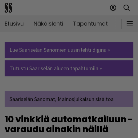
Etusivu
Näköislehti
Tapahtumat
Markki
Lue Saariselän Sanomien uusin lehti diginä »
Tutustu Saariselän alueen tapahtumiin »
Saariselän Sanomat, Mainosjulkaisun sisältöä
10 vinkkiä automatkailuun -
varaudu ainakin näillä