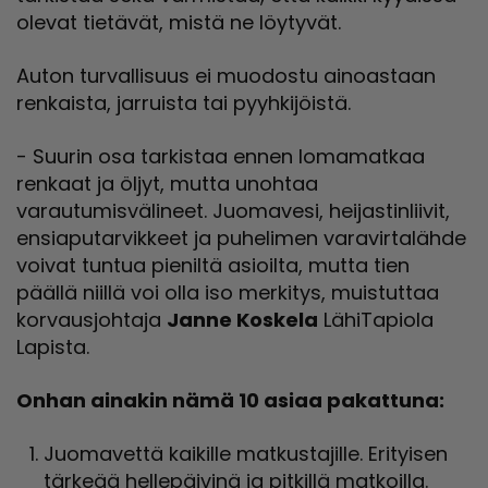
olevat tietävät, mistä ne löytyvät.
Auton turvallisuus ei muodostu ainoastaan
renkaista, jarruista tai pyyhkijöistä.
- Suurin osa tarkistaa ennen lomamatkaa
renkaat ja öljyt, mutta unohtaa
varautumisvälineet. Juomavesi, heijastinliivit,
ensiaputarvikkeet ja puhelimen varavirtalähde
voivat tuntua pieniltä asioilta, mutta tien
päällä niillä voi olla iso merkitys, muistuttaa
korvausjohtaja
Janne Koskela
LähiTapiola
Lapista.
Onhan ainakin nämä 10 asiaa pakattuna:
Juomavettä kaikille matkustajille. Erityisen
tärkeää hellepäivinä ja pitkillä matkoilla.