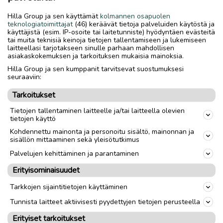
Heijastinliivit kaikille matkustajille. Sijoita liivit
Hilla Group ja sen käyttämät
kolmannen osapuolen
helposti saataville, esimerkiksi ovitaskuihin.
teknologiatoimittajat
(46) keräävät tietoja palveluiden käytöstä ja
käyttäjistä (esim. IP-osoite tai laitetunniste) hyödyntäen evästeitä
Taskulamppu. Tarkista säännöllisesti, että
tai muita teknisiä keinoja tietojen tallentamiseen ja lukemiseen
paristot toimivat.
laitteellasi tarjotakseen sinulle parhaan mahdollisen
asiakaskokemuksen ja tarkoituksen mukaisia mainoksia.
Puhelimen laturi ja virtapankki. Sijoita ne
Hilla Group ja sen kumppanit tarvitsevat suostumuksesi
paikkaan, josta ne ovat nopeasti saatavilla.
seuraaviin:
Ikkunavasara ja
Tarkoitukset
turvavyönleikkuri asetettuna
saavutettavalle paikalle.
Tietojen tallentaminen laitteelle ja/tai laitteella olevien
tietojen käyttö
Viltti. Lämmittää viileinä iltoina ja voi olla
Kohdennettu mainonta ja personoitu sisältö, mainonnan ja
tärkeä apu odottamattomissa tilanteissa.
sisällön mittaaminen sekä yleisötutkimus
Palvelujen kehittäminen ja parantaminen
Erityisominaisuudet
Ilmoita asiavirheestä
Tarkkojen sijaintitietojen käyttäminen
Tunnista laitteet aktiivisesti pyydettyjen tietojen perusteella
Erityiset tarkoitukset