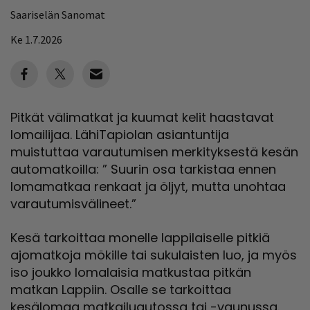
Saariselän Sanomat
Ke 1.7.2026
Pitkät välimatkat ja kuumat kelit haastavat
lomailijaa. LähiTapiolan asiantuntija
muistuttaa varautumisen merkityksestä kesän
automatkoilla: ” Suurin osa tarkistaa ennen
lomamatkaa renkaat ja öljyt, mutta unohtaa
varautumisvälineet.”
Kesä tarkoittaa monelle lappilaiselle pitkiä
ajomatkoja mökille tai sukulaisten luo, ja myös
iso joukko lomalaisia matkustaa pitkän
matkan Lappiin. Osalle se tarkoittaa
kesälomaa matkailuautossa tai -vaunussa.