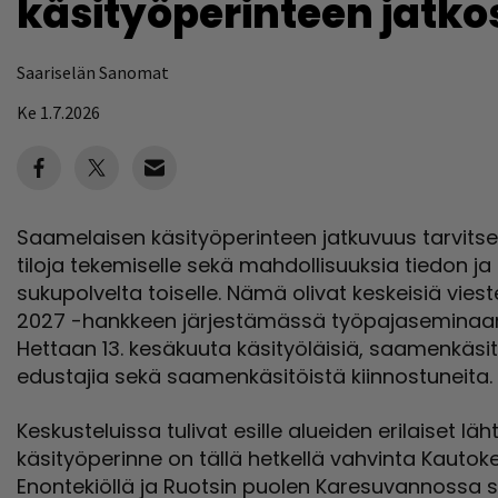
käsityöperinteen jatko
Saariselän Sanomat
Ke 1.7.2026
Saamelaisen käsityöperinteen jatkuvuus tarvitsee
tiloja tekemiselle sekä mahdollisuuksia tiedon ja t
sukupolvelta toiselle. Nämä olivat keskeisiä vies
2027 -hankkeen järjestämässä työpajaseminaari
Hettaan 13. kesäkuuta käsityöläisiä, saamenkäsi
edustajia sekä saamenkäsitöistä kiinnostuneita.
Keskusteluissa tulivat esille alueiden erilaiset 
käsityöperinne on tällä hetkellä vahvinta Kautok
Enontekiöllä ja Ruotsin puolen Karesuvannossa se