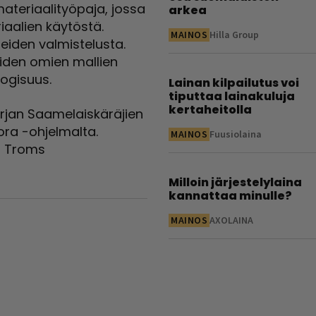
ateriaalityöpaja, jossa
arkea
riaalien käytöstä.
MAINOS
Hilla Group
eiden valmistelusta.
eiden omien mallien
ogisuus.
Lainan kilpailutus voi
tiputtaa lainakuluja
kertaheitolla
rjan Saamelaiskäräjien
ora -ohjelmalta.
MAINOS
Fuusiolaina
kä Troms
Milloin järjestelylaina
kannattaa minulle?
MAINOS
AXOLAINA