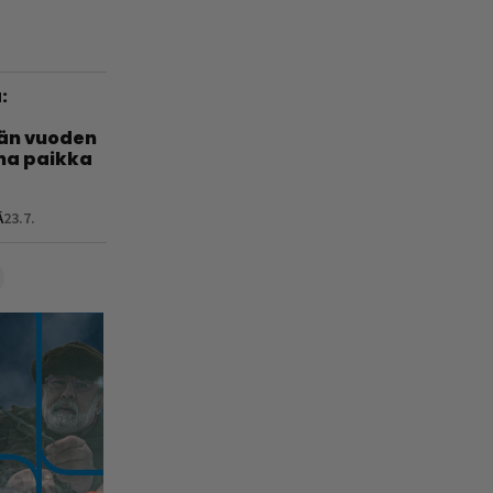
:
län vuoden
nha paikka
Ä
23.7.