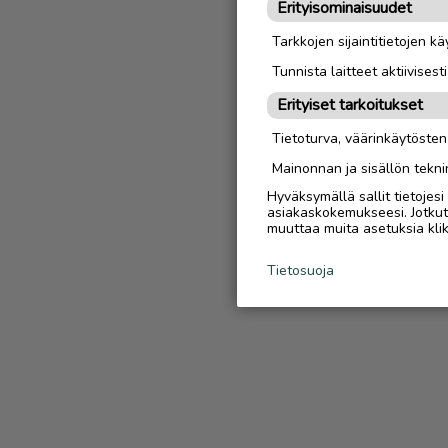
Erityisominaisuudet
Tarkkojen sijaintitietojen k
Tunnista laitteet aktiivisest
Erityiset tarkoitukset
Tietoturva, väärinkäytöste
Mainonnan ja sisällön tekni
Hyväksymällä sallit tietojes
asiakaskokemukseesi. Jotkut t
muuttaa muita asetuksia klik
Tietosuoja