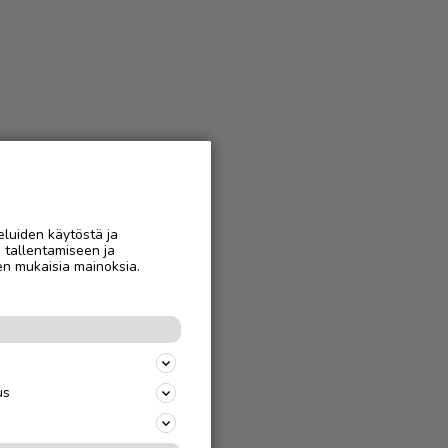
eluiden käytöstä ja
n tallentamiseen ja
en mukaisia mainoksia.
us