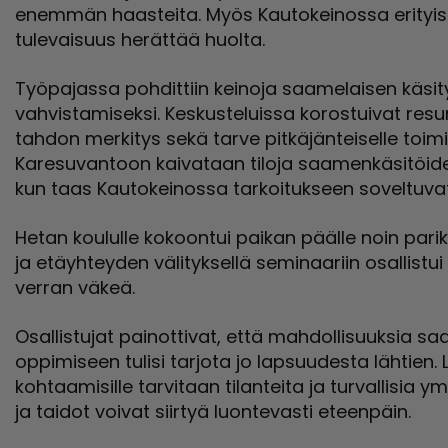
enemmän haasteita. Myös Kautokeinossa erityise
tulevaisuus herättää huolta.
Työpajassa pohdittiin keinoja saamelaisen käsi
vahvistamiseksi. Keskusteluissa korostuivat resurs
tahdon merkitys sekä tarve pitkäjänteiselle toimin
Karesuvantoon kaivataan tiloja saamenkäsitöide
kun taas Kautokeinossa tarkoitukseen soveltuvat
Hetan koululle kokoontui paikan päälle noin pari
ja etäyhteyden välityksellä seminaariin osallistu
verran väkeä.
Osallistujat painottivat, että mahdollisuuksia 
oppimiseen tulisi tarjota jo lapsuudesta lähtien. 
kohtaamisille tarvitaan tilanteita ja turvallisia ym
ja taidot voivat siirtyä luontevasti eteenpäin.