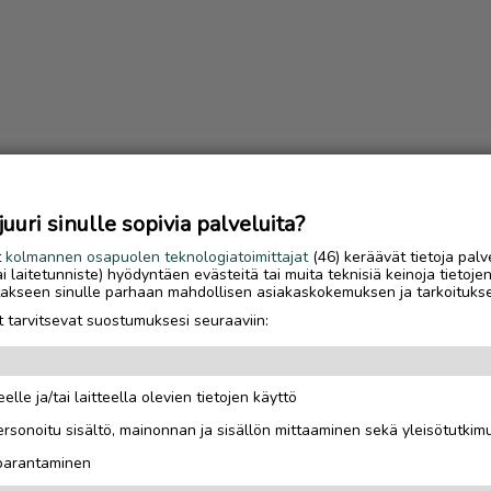
uri sinulle sopivia palveluita?
t
kolmannen osapuolen teknologiatoimittajat
(46) keräävät tietoja palv
tai laitetunniste) hyödyntäen evästeitä tai muita teknisiä keinoja tietoje
jotakseen sinulle parhaan mahdollisen asiakaskokemuksen ja tarkoituks
 tarvitsevat suostumuksesi seuraaviin:
elle ja/tai laitteella olevien tietojen käyttö
Luetuimmat
rsonoitu sisältö, mainonnan ja sisällön mittaaminen sekä yleisötutkim
Sähköautoilijan opas
 parantaminen
Saariselälle – viisi