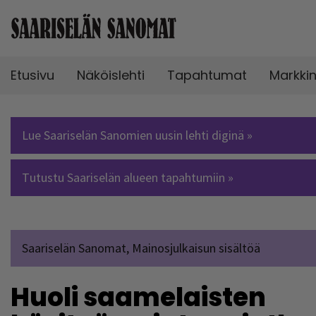
Etusivu
Näköislehti
Tapahtumat
Markki
Lue Saariselän Sanomien uusin lehti diginä »
Tutustu Saariselän alueen tapahtumiin »
Saariselän Sanomat, Mainosjulkaisun sisältöä
Huoli saamelaisten