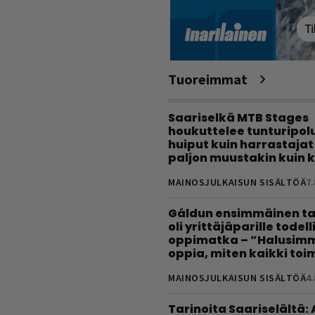
Tuoreimmat
Saariselkä MTB Stages
houkuttelee tunturipolui
huiput kuin harrastajat
paljon muustakin kuin k
MAINOSJULKAISUN SISÄLTÖÄ
7.
Gáldun ensimmäinen ta
oli yrittäjäparille todel
oppimatka – ”Halusimm
oppia, miten kaikki toim
MAINOSJULKAISUN SISÄLTÖÄ
4.
Tarinoita Saariselältä: