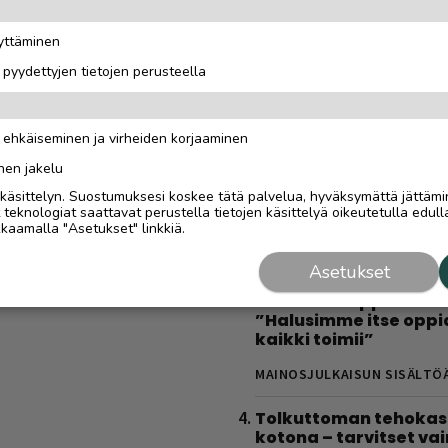
latauspaikkaa, joista
löytyy varmasti
äyttäminen
MAINOSJULKAISUN SISÄLTÖ
i pyydettyjen tietojen perusteella
Saariselkä MTB Stage
houkuttelee tunturipol
n ehkäiseminen ja virheiden korjaaminen
huiput kuin harrastaj
on paljon muustakin k
nen jakelu
kilpailusta”
i käsittelyn. Suostumuksesi koskee tätä palvelua, hyväksymättä jättämi
eknologiat saattavat perustella tietojen käsittelyä oikeutetulla edulla
MAINOSJULKAISUN SISÄLTÖ
kaamalla "Asetukset" linkkiä.
Gáldun ensimmäinen
Asetukset
talvisesonki oli yrittä
todellinen oppimatka
”Halusimme itse oppi
kaikki toimii”
MAINOSJULKAISUN SISÄLTÖ
Tolkuttoman tehokas 
kotona – tarvitset vai