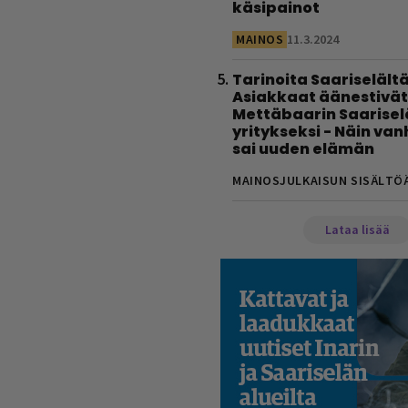
käsipainot
MAINOS
11.3.2024
Tarinoita Saariselältä
Asiakkaat äänestivät
Mettäbaarin Saarise
yritykseksi - Näin va
sai uuden elämän
MAINOSJULKAISUN SISÄLTÖ
Lataa lisää