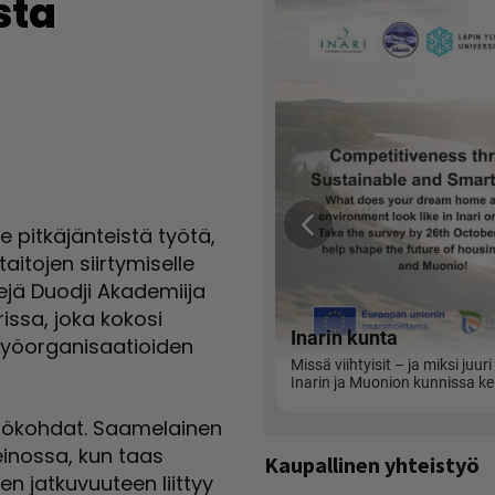
sta
 pitkäjänteistä työtä,
aitojen siirtymiselle
tejä Duodji Akademiija
ssa, joka kokosi
työorganisaatioiden
lähtökohdat. Saamelainen
einossa, kun taas
Kaupallinen yhteistyö
n jatkuvuuteen liittyy