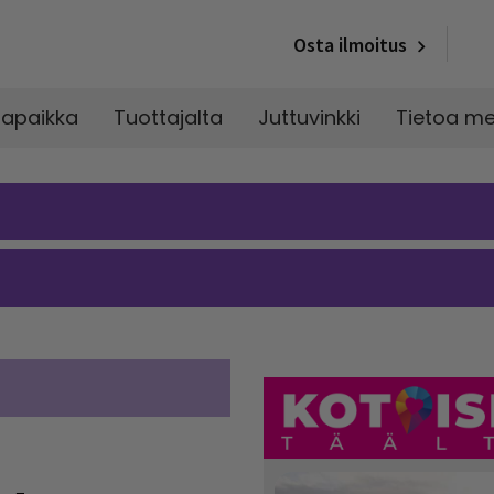
Osta ilmoitus
napaikka
Tuottajalta
Juttuvinkki
Tietoa me