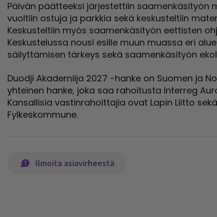
Päivän päätteeksi järjestettiin saamenkäsityön m
vuoltiin ostuja ja parkkia sekä keskusteltiin mate
Keskusteltiin myös saamenkäsityön eettisten ohj
Keskustelussa nousi esille muun muassa eri alu
säilyttämisen tärkeys sekä saamenkäsityön ekol
Duodji Akademiija 2027 -hanke on Suomen ja No
yhteinen hanke, joka saa rahoitusta Interreg Aur
Kansallisia vastinrahoittajia ovat Lapin Liitto se
Fylkeskommune.
Ilmoita asiavirheestä