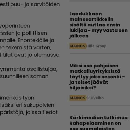
sti puu- ja sarvitöiden
Laadukkaan
mainosartikkelin
sisältö auttaa ensin
työperinteen
lukijaa - myy vasta sen
sien ja poliittisen
jälkeen
nalle. Enontekiölle ja
MAINOS
Hilla Group
n tekemistä varten,
 tilat ovat jo olemassa.
Miksi osa pohjoisen
kymmentä osallistujaa,
matkailuyrityksistä
i suunnilleen saman
täyttyy joka sesonki –
ja toiset jäävät
hiljaisiksi?
saamenkäsityön
MAINOS
SEOVelho
Lisäksi eri sukupolvien
päristöjä, joissa tiedot
Kärkimedian tutkimus:
Rahapelaaminen on
osa suomalaisten