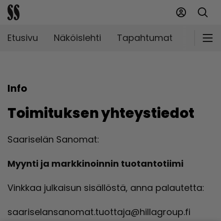
Etusivu
Näköislehti
Tapahtumat
Markki
Info
Toimituksen yhteystiedot
Saariselän Sanomat:
Myynti ja markkinoinnin tuotantotiimi
Vinkkaa julkaisun sisällöstä, anna palautetta:
saariselansanomat.tuottaja@hillagroup.fi