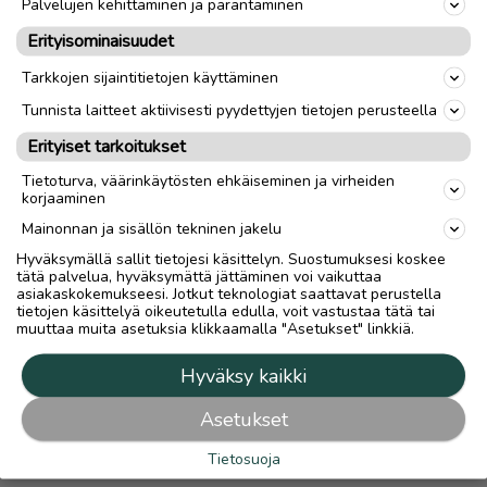
Palvelujen kehittäminen ja parantaminen
Hilla Group Oyj
Erityisominaisuudet
Rantakatu 10 / PL 45
Tarkkojen sijaintitietojen käyttäminen
67101 Kokkola
Puh: 020 750 4469
Tunnista laitteet aktiivisesti pyydettyjen tietojen perusteella
Erityiset tarkoitukset
Tuottajan yhteystiedot
Medianvapausasetus
Tietoturva, väärinkäytösten ehkäiseminen ja virheiden
korjaaminen
Tietosuojalauseke
Mainonnan ja sisällön tekninen jakelu
Tietosuojakuvaus
Hyväksymällä sallit tietojesi käsittelyn. Suostumuksesi koskee
Tietosuoja-asetukset
tätä palvelua, hyväksymättä jättäminen voi vaikuttaa
asiakaskokemukseesi. Jotkut teknologiat saattavat perustella
tietojen käsittelyä oikeutetulla edulla, voit vastustaa tätä tai
Mainostajalle
muuttaa muita asetuksia klikkaamalla "Asetukset" linkkiä.
Mainostajalle
Hyväksy kaikki
Mediatiedot
Asetukset
Yhteystiedot
Tietosuoja
Lukijalle