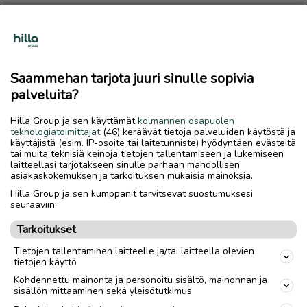
Tuottajatiimin päällikkö: Hannu Lehto
Tuottaja: Saila Vaara
Saammehan tarjota juuri sinulle sopivia
sähköposti etunimi.sukunimi@hillagroup.fi
palveluita?
Mainosratkaisut ja kumppaniyhteistyöt:
Hilla Group ja sen käyttämät
kolmannen osapuolen
teknologiatoimittajat
(46) keräävät tietoja palveluiden käytöstä ja
käyttäjistä (esim. IP-osoite tai laitetunniste) hyödyntäen evästeitä
Mediamyynti
tai muita teknisiä keinoja tietojen tallentamiseen ja lukemiseen
:
laitteellasi tarjotakseen sinulle parhaan mahdollisen
mainostajalle.hillagroup.fi/mediat/saariselans
asiakaskokemuksen ja tarkoituksen mukaisia mainoksia.
anomat
Hilla Group ja sen kumppanit tarvitsevat suostumuksesi
seuraaviin:
Tarkoitukset
Tietojen tallentaminen laitteelle ja/tai laitteella olevien
Takaisin ylös
tietojen käyttö
Kohdennettu mainonta ja personoitu sisältö, mainonnan ja
sisällön mittaaminen sekä yleisötutkimus