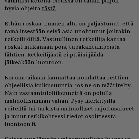
valmiiksi kotona. Netissä on tähän paljon
hyviä ohjeita
tästä
.
Ethän roskaa. Lumien alta on paljastunut, että
tämä itsestään selvä asia unohtunut joiltakin
retkeilijöiltä. Vastuullinen retkeilijä kantaa
roskat mukanaan pois, tupakantumpeista
lähtien. Retkeilijästä ei pitäisi jäädä
jälkeäkään luontoon.
Korona-aikaan kannattaa noudattaa reittien
ohjeellisia kulkusuuntia, jos ne on määritelty.
Näin vastaantuloliikennettä on polulla
mahdollisimman vähän. Pysy merkityillä
reiteillä tai tarkista mahdolliset rajoitusalueet
ja muut retkikohteesi tiedot osoitteesta
luontoon.fi.