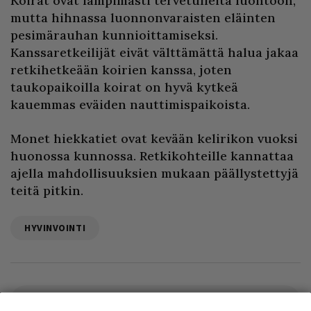
Koirat ovat lämpimästi tervetulleita luontoon,
mutta hihnassa luonnonvaraisten eläinten
pesimärauhan kunnioittamiseksi.
Kanssaretkeilijät eivät välttämättä halua jakaa
retkihetkeään koirien kanssa, joten
taukopaikoilla koirat on hyvä kytkeä
kauemmas eväiden nauttimispaikoista.
Monet hiekkatiet ovat kevään kelirikon vuoksi
huonossa kunnossa. Retkikohteille kannattaa
ajella mahdollisuuksien mukaan päällystettyjä
teitä pitkin.
HYVINVOINTI
Ilmoita asiavirheestä