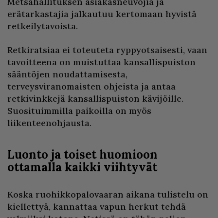
Metsähallituksen asiakasneuvojia ja
erätarkastajia jalkautuu kertomaan hyvistä
retkeilytavoista.
Retkiratsiaa ei toteuteta ryppyotsaisesti, vaan
tavoitteena on muistuttaa kansallispuiston
sääntöjen noudattamisesta,
terveysviranomaisten ohjeista ja antaa
retkivinkkejä kansallispuiston kävijöille.
Suosituimmilla paikoilla on myös
liikenteenohjausta.
Luonto ja toiset huomioon
ottamalla kaikki viihtyvät
Koska ruohikkopalovaaran aikana tulistelu on
kiellettyä, kannattaa vapun herkut tehdä