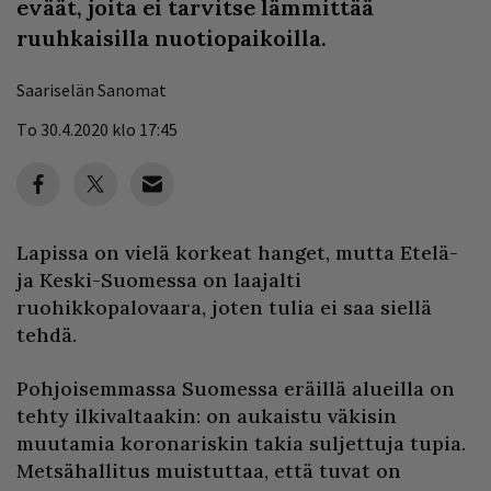
eväät, joita ei tarvitse lämmittää
ruuhkaisilla nuotiopaikoilla.
Saariselän Sanomat
To 30.4.2020 klo 17:45
Lapissa on vielä korkeat hanget, mutta Etelä-
ja Keski-Suomessa on laajalti
ruohikkopalovaara, joten tulia ei saa siellä
tehdä.
Pohjoisemmassa Suomessa eräillä alueilla on
tehty ilkivaltaakin: on aukaistu väkisin
muutamia koronariskin takia suljettuja tupia.
Metsähallitus muistuttaa, että tuvat on