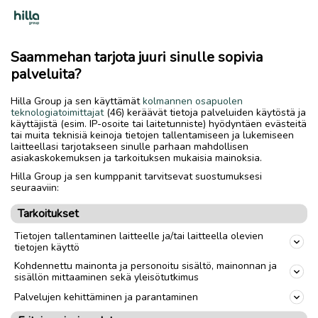
Saammehan tarjota juuri sinulle sopivia
palveluita?
Hilla Group ja sen käyttämät
kolmannen osapuolen
teknologiatoimittajat
(46) keräävät tietoja palveluiden käytöstä ja
käyttäjistä (esim. IP-osoite tai laitetunniste) hyödyntäen evästeitä
Lue myös
tai muita teknisiä keinoja tietojen tallentamiseen ja lukemiseen
laitteellasi tarjotakseen sinulle parhaan mahdollisen
asiakaskokemuksen ja tarkoituksen mukaisia mainoksia.
Hilla Group ja sen kumppanit tarvitsevat suostumuksesi
seuraaviin:
Tarkoitukset
Tietojen tallentaminen laitteelle ja/tai laitteella olevien
tietojen käyttö
Kohdennettu mainonta ja personoitu sisältö, mainonnan ja
sisällön mittaaminen sekä yleisötutkimus
Palvelujen kehittäminen ja parantaminen