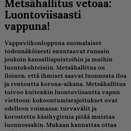
Metsähallitus vetoaa:
Luontoviisaasti
vappuna!
Vappuviikonloppuna suomalaiset
todennäköisesti suuntaavat runsain
joukoin kansallispuistoihin ja muihin
luontokohteisiin. Metsähallitus on
iloinen, että ihmiset saavat luonnosta iloa
ja rentoutta korona-aikana. Metsähallitus
toivoo kuitenkin luontoviisautta vapun
viettoon: kokoontumisrajoitukset ovat
edelleen voimassa: turvavälit ja
korostettu käsihygienia pitää muistaa
luonnossakin. Mukaan kannattaa ottaa