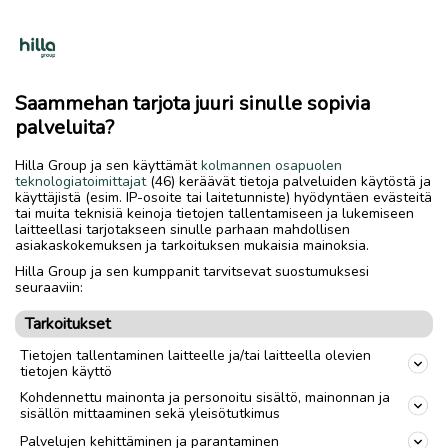
Saammehan tarjota juuri sinulle sopivia
palveluita?
Maisemasaunan isot ikkunat ovat otolliset sekä porojen
Hilla Group ja sen käyttämät
kolmannen osapuolen
että revontulien tarkkailuun. Kuva: Saariselän Kuukkeli Oy.
teknologiatoimittajat
(46) keräävät tietoja palveluiden käytöstä ja
käyttäjistä (esim. IP-osoite tai laitetunniste) hyödyntäen evästeitä
tai muita teknisiä keinoja tietojen tallentamiseen ja lukemiseen
3. Savusaunassa ollaan suomalaisuuden
laitteellasi tarjotakseen sinulle parhaan mahdollisen
ytimessä.
Savusauna on Kuukkelin
asiakaskokemuksen ja tarkoituksen mukaisia mainoksia.
Saunamaailman sydän ja samalla
Hilla Group ja sen kumppanit tarvitsevat suostumuksesi
seuraaviin:
suomalaisen saunakulttuurin ikiaikainen
perintö.
Tarkoitukset
Tietojen tallentaminen laitteelle ja/tai laitteella olevien
– Savusaunan kiukaassa on yli 600 kiloa kiviä,
tietojen käyttö
ja sen lämmittämiseen käytetään
Kohdennettu mainonta ja personoitu sisältö, mainonnan ja
sisällön mittaaminen sekä yleisötutkimus
puolimetrisiä halkoja, Ylävaara kuvailee.
Palvelujen kehittäminen ja parantaminen