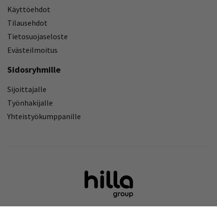
Käyttöehdot
Tilausehdot
Tietosuojaseloste
Evästeilmoitus
Sidosryhmille
Sijoittajalle
Työnhakijalle
Yhteistyökumppanille