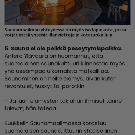
Saunamaailman yhteydessä on myös iso lapinkota, jossa
voi järjestää yhteisiä illanviettoja ja kotaruokailuja.
5. Sauna ei ole pelkkä peseytymispaikka.
Antero Ylävaara on huomannut, että
suomalainen saunakulttuuri kiinnostaa myös
yhä useampaa ulkomaista matkailijaa.
Saunominen on heille elämys, aivan kuten
revontulet, huskyt tai porotkin.
– Ja juuri elämysten takiahan ihmiset tänne
tulevat, hän toteaa.
Kuukkelin Saunamaailmassa korostuu
suomalaisen saunakulttuurin yhteisöllinen