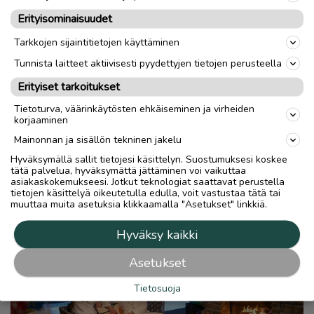
Savusauna lämpenee tällä hetkellä kolmesti
Erityisominaisuudet
viikossa, mutta sesongin mukaan
Tarkkojen sijaintitietojen käyttäminen
lämmityskertojen määrää voidaan lisätä.
Tunnista laitteet aktiivisesti pyydettyjen tietojen perusteella
Savusauna on perinteiseen tapaan
savupiiputon, ja savu pääsee ulos
Erityiset tarkoitukset
takaseinässä olevan räppänän kautta.
Tietoturva, väärinkäytösten ehkäiseminen ja virheiden
korjaaminen
Savusaunan pehmeät löylyt ja himmeiden
Mainonnan ja sisällön tekninen jakelu
lyhtyjen lempeä valo rentouttavat kehon
Hyväksymällä sallit tietojesi käsittelyn. Suostumuksesi koskee
lisäksi saunojan mielen.
tätä palvelua, hyväksymättä jättäminen voi vaikuttaa
asiakaskokemukseesi. Jotkut teknologiat saattavat perustella
tietojen käsittelyä oikeutetulla edulla, voit vastustaa tätä tai
muuttaa muita asetuksia klikkaamalla "Asetukset" linkkiä.
Hyväksy kaikki
Asetukset
Tietosuoja