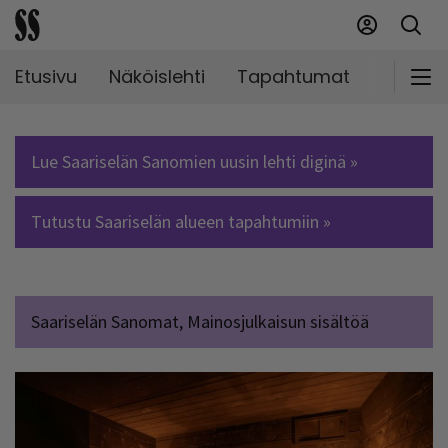
Etusivu
Näköislehti
Tapahtumat
Markki
Lue Saariselän Sanomien uusin lehti diginä »
Tutustu Saariselän alueen tapahtumiin »
Saariselän Sanomat, Mainosjulkaisun sisältöä