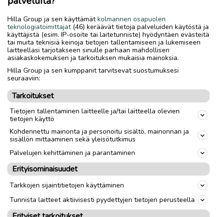
palveluita?
Hilla Group ja sen käyttämät
kolmannen osapuolen
teknologiatoimittajat
(46) keräävät tietoja palveluiden käytöstä ja
käyttäjistä (esim. IP-osoite tai laitetunniste) hyödyntäen evästeitä
tai muita teknisiä keinoja tietojen tallentamiseen ja lukemiseen
laitteellasi tarjotakseen sinulle parhaan mahdollisen
asiakaskokemuksen ja tarkoituksen mukaisia mainoksia.
Hilla Group ja sen kumppanit tarvitsevat suostumuksesi
seuraaviin:
Tarkoitukset
Tietojen tallentaminen laitteelle ja/tai laitteella olevien
tietojen käyttö
Kohdennettu mainonta ja personoitu sisältö, mainonnan ja
sisällön mittaaminen sekä yleisötutkimus
Palvelujen kehittäminen ja parantaminen
Erityisominaisuudet
Tarkkojen sijaintitietojen käyttäminen
Tunnista laitteet aktiivisesti pyydettyjen tietojen perusteella
Erityiset tarkoitukset