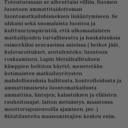
Toteutuessaan se aiheuttaisi villiin, Suomen
luontoon ammattitaidottoman
luontomatkailubisneksen lisääntymiseen. Se
uhkaisi sekä suomalaista luontoa ja
kulttuuriympäristöä, että ulkomaalaisten
matkailijoiden turvallisuutta ja hankaluuksia
esimerkiksi seuraavissa asioissa ( heikot jäät,
kulovaroitukset, avotulenteko, luontoon
roskaaminen, Lapin Metsähallituksen
kämppien holtiton käyttö, menetetään
kotimaisten matkailuyritysten
mahdollisuuksia hallitusta, kontrolloidusta ja
ammattimaisesta luontomatkailusta
ammattina, lintujen, kalastuksen ja eläinten
rauhoitusajat, laiton metsästys, maastossa
moottoriajoneuvoilla ajaminen, jne. )
Riitatilanteita maanomistajien kesken esim.