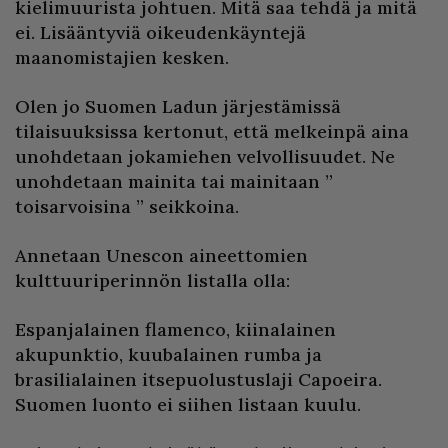
kielimuurista johtuen. Mitä saa tehdä ja mitä
ei. Lisääntyviä oikeudenkäyntejä
maanomistajien kesken.
Olen jo Suomen Ladun järjestämissä
tilaisuuksissa kertonut, että melkeinpä aina
unohdetaan jokamiehen velvollisuudet. Ne
unohdetaan mainita tai mainitaan ”
toisarvoisina ” seikkoina.
Annetaan Unescon aineettomien
kulttuuriperinnön listalla olla:
Espanjalainen flamenco, kiinalainen
akupunktio, kuubalainen rumba ja
brasilialainen itsepuolustuslaji Capoeira.
Suomen luonto ei siihen listaan kuulu.