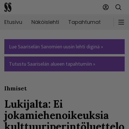
Etusivu
Näköislehti
Tapahtumat
Markki
Lue Saariselän Sanomien uusin lehti diginä »
Tutustu Saariselän alueen tapahtumiin »
Ihmiset
Lukijalta: Ei
jokamiehenoikeuksia
kulttuuriperintöluettelo