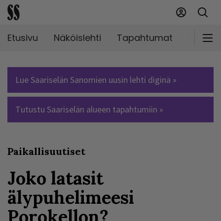
Etusivu
Näköislehti
Tapahtumat
Markki
Lue Saariselän Sanomien uusin lehti diginä »
Tutustu Saariselän alueen tapahtumiin »
Paikallisuutiset
Joko latasit
älypuhelimeesi
Porokellon?