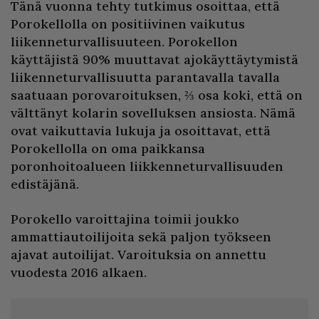
Tänä vuonna tehty tutkimus osoittaa, että
Porokellolla on positiivinen vaikutus
liikenneturvallisuuteen. Porokellon
käyttäjistä 90% muuttavat ajokäyttäytymistä
liikenneturvallisuutta parantavalla tavalla
saatuaan porovaroituksen, ⅔ osa koki, että on
välttänyt kolarin sovelluksen ansiosta. Nämä
ovat vaikuttavia lukuja ja osoittavat, että
Porokellolla on oma paikkansa
poronhoitoalueen liikkenneturvallisuuden
edistäjänä.
Porokello varoittajina toimii joukko
ammattiautoilijoita sekä paljon työkseen
ajavat autoilijat. Varoituksia on annettu
vuodesta 2016 alkaen.