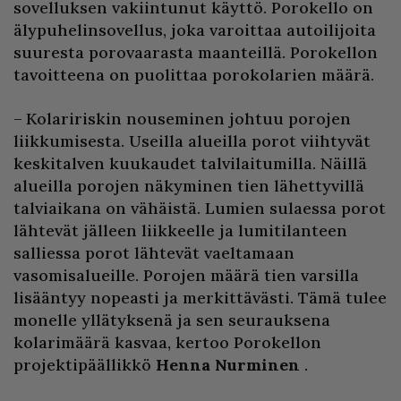
sovelluksen vakiintunut käyttö. Porokello on
älypuhelinsovellus, joka varoittaa autoilijoita
suuresta porovaarasta maanteillä. Porokellon
tavoitteena on puolittaa porokolarien määrä.
– Kolaririskin nouseminen johtuu porojen
liikkumisesta. Useilla alueilla porot viihtyvät
keskitalven kuukaudet talvilaitumilla. Näillä
alueilla porojen näkyminen tien lähettyvillä
talviaikana on vähäistä. Lumien sulaessa porot
lähtevät jälleen liikkeelle ja lumitilanteen
salliessa porot lähtevät vaeltamaan
vasomisalueille. Porojen määrä tien varsilla
lisääntyy nopeasti ja merkittävästi. Tämä tulee
monelle yllätyksenä ja sen seurauksena
kolarimäärä kasvaa, kertoo Porokellon
projektipäällikkö
Henna Nurminen
.