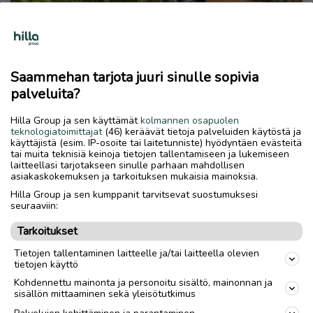
Saammehan tarjota juuri sinulle sopivia
palveluita?
Hilla Group ja sen käyttämät
kolmannen osapuolen
teknologiatoimittajat
(46) keräävät tietoja palveluiden käytöstä ja
käyttäjistä (esim. IP-osoite tai laitetunniste) hyödyntäen evästeitä
tai muita teknisiä keinoja tietojen tallentamiseen ja lukemiseen
laitteellasi tarjotakseen sinulle parhaan mahdollisen
asiakaskokemuksen ja tarkoituksen mukaisia mainoksia.
Hilla Group ja sen kumppanit tarvitsevat suostumuksesi
seuraaviin:
Tarkoitukset
Tietojen tallentaminen laitteelle ja/tai laitteella olevien
tietojen käyttö
Kohdennettu mainonta ja personoitu sisältö, mainonnan ja
sisällön mittaaminen sekä yleisötutkimus
Palvelujen kehittäminen ja parantaminen