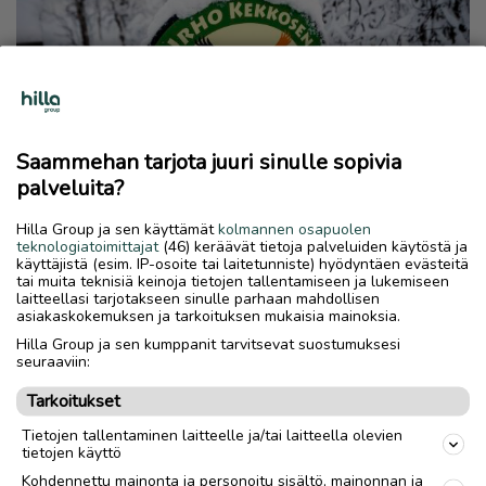
Saammehan tarjota juuri sinulle sopivia
palveluita?
Metsähallitus sulkee varaustupia
Hilla Group ja sen käyttämät
kolmannen osapuolen
teknologiatoimittajat
(46) keräävät tietoja palveluiden käytöstä ja
marraskuulta, metsästäjiä ei
käyttäjistä (esim. IP-osoite tai laitetunniste) hyödyntäen evästeitä
huomioitu – ”Olemme tottuneita
tai muita teknisiä keinoja tietojen tallentamiseen ja lukemiseen
laitteellasi tarjotakseen sinulle parhaan mahdollisen
liikkumaan alueella”
asiakaskokemuksen ja tarkoituksen mukaisia mainoksia.
Hilla Group ja sen kumppanit tarvitsevat suostumuksesi
PAIKALLISUUTISET
25.9.2024
seuraaviin:
Tarkoitukset
Tietojen tallentaminen laitteelle ja/tai laitteella olevien
tietojen käyttö
Kohdennettu mainonta ja personoitu sisältö, mainonnan ja