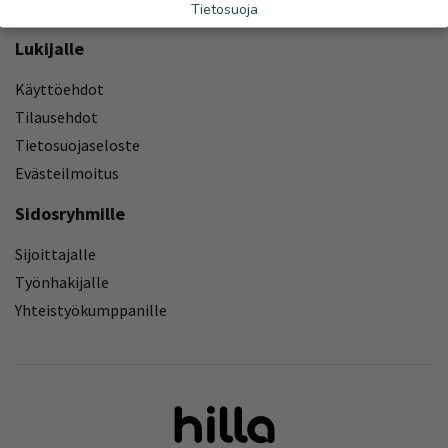
Yhteystiedot
Tietosuoja
Lukijalle
Käyttöehdot
Tilausehdot
Tietosuojaseloste
Evästeilmoitus
Sidosryhmille
Sijoittajalle
Työnhakijalle
Yhteistyökumppanille