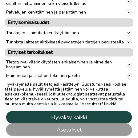
Takaisin ylös
sisällön mittaaminen sekä yleisötutkimus
Palvelujen kehittäminen ja parantaminen
Erityisominaisuudet
Hilla Group Oyj
Tarkkojen sijaintitietojen käyttäminen
Rantakatu 10 / PL 45
Tunnista laitteet aktiivisesti pyydettyjen tietojen perusteella
67101 Kokkola
Puh: 020 750 4469
Erityiset tarkoitukset
Tietoturva, väärinkäytösten ehkäiseminen ja virheiden
Tuottajan yhteystiedot
korjaaminen
Medianvapausasetus
Mainonnan ja sisällön tekninen jakelu
Tietosuojalauseke
Hyväksymällä sallit tietojesi käsittelyn. Suostumuksesi koskee
tätä palvelua, hyväksymättä jättäminen voi vaikuttaa
Tietosuojakuvaus
asiakaskokemukseesi. Jotkut teknologiat saattavat perustella
Tietosuoja-asetukset
tietojen käsittelyä oikeutetulla edulla, voit vastustaa tätä tai
muuttaa muita asetuksia klikkaamalla "Asetukset" linkkiä.
Mainostajalle
Hyväksy kaikki
Mainostajalle
Asetukset
Mediatiedot