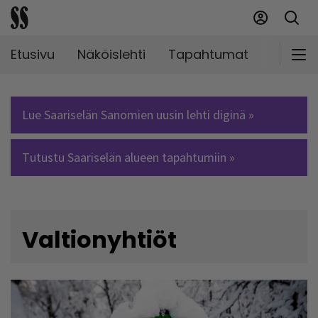
Etusivu
Näköislehti
Tapahtumat
Markki
Lue Saariselän Sanomien uusin lehti diginä »
Tutustu Saariselän alueen tapahtumiin »
Valtionyhtiöt