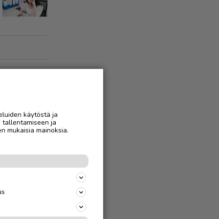
eluiden käytöstä ja
n tallentamiseen ja
en mukaisia mainoksia.
us