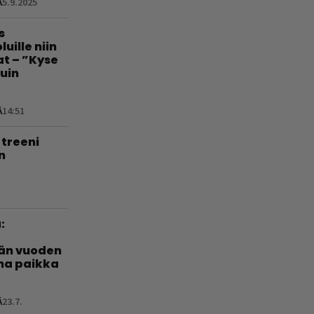
Ä
5.9.2025
s
uille niin
at – ”Kyse
uin
Ä
14:51
treeni
n
:
län vuoden
nha paikka
Ä
23.7.