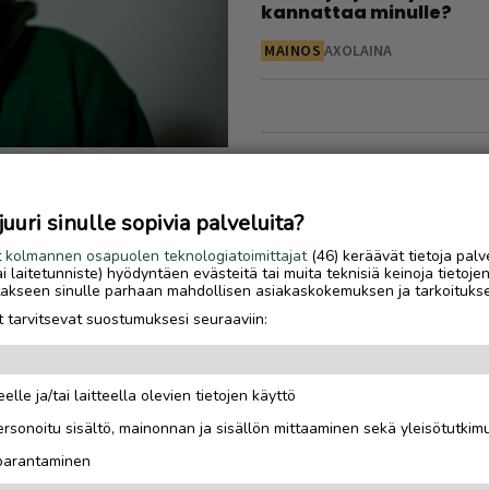
kannattaa minulle?
MAINOS
AXOLAINA
yhteisölleni”
ia
uri sinulle sopivia palveluita?
 ihmisiltä,
t
kolmannen osapuolen teknologiatoimittajat
(46) keräävät tietoja palv
tai laitetunniste) hyödyntäen evästeitä tai muita teknisiä keinoja tietoje
 Saariselkää
jotakseen sinulle parhaan mahdollisen asiakaskokemuksen ja tarkoituks
 tarvitsevat suostumuksesi seuraaviin:
elle ja/tai laitteella olevien tietojen käyttö
rsonoitu sisältö, mainonnan ja sisällön mittaaminen sekä yleisötutkim
 parantaminen