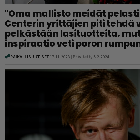
"Oma mallisto meidät pelasti
Centerin yrittäjien piti tehdä
pelkästään lasituotteita, mu
inspiraatio veti poron rumpu
PAIKALLISUUTISET
17.11.2023 | Päivitetty 5.2.2024