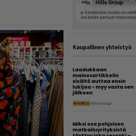
Kaupallinen yhteistyö
Laadukkaan
mainosartikkelin
sisältö auttaa ensin
lukijaa - myy vasta sen
jälkeen
MAINOS
Hilla Group
Miksi osa pohjoisen
matkailuyrityksistä
täyttyy joka sesonki –