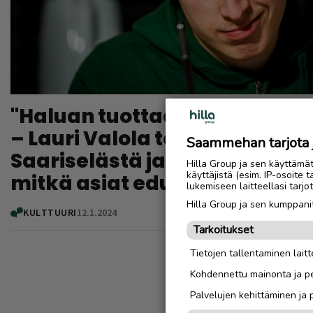
"Haluan tuottaa iloa uudelle 
– Lauri Valola tekee kuvituks
Saammehan tarjota ju
Saariselästä ja haluaa kuulla
Hilla Group ja sen käyttämä
käyttäjistä (esim. IP-osoite 
mitkä asiat edustavat heille
lukemiseen laitteellasi tar
Hilla Group ja sen kumppanit
KULTTUURI
12.1.2024
Tarkoitukset
Tietojen tallentaminen laitte
Kohdennettu mainonta ja pe
Palvelujen kehittäminen ja