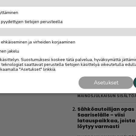
äyttäminen
i pyydettyjen tietojen perusteella
n ehkäiseminen ja virheiden korjaaminen
Luetuimmat
nen jakelu
i käsittelyn. Suostumuksesi koskee tätä palvelua, hyväksymättä jättämi
Gáldun ensimmäinen
eknologiat saattavat perustella tietojen käsittelyä oikeutetulla edulla
talvisesonki oli yrittä
kaamalla "Asetukset" linkkiä.
todellinen oppimatka
”Halusimme itse oppi
Asetukset
kaikki toimii”
MAINOSJULKAISUN SISÄLTÖ
Sähköautoilijan opas
Saariselälle – viisi
latauspaikkaa, joista
löytyy varmasti