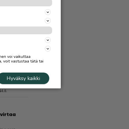
nen voi vaikuttaa
, voit vastustaa tätä tai
jäparille
 –
a, miten
Hyväksy kaikki
Ä
4.8.
 virtaa