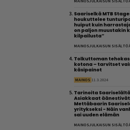
MAINOSJULKAISUN SISÄLTÖ
Saariselkä MTB Stage
houkuttelee tunturipol
huiput kuin harrastaj
on paljon muustakin k
kilpailusta”
MAINOSJULKAISUN SISÄLTÖ
Tolkuttoman tehokas 
kotona – tarvitset vai
käsipainot
MAINOS
11.3.2024
Tarinoita Saariselältä
Asiakkaat äänestivät
Mettäbaarin Saarise
yritykseksi - Näin va
sai uuden elämän
MAINOSJULKAISUN SISÄLTÖ