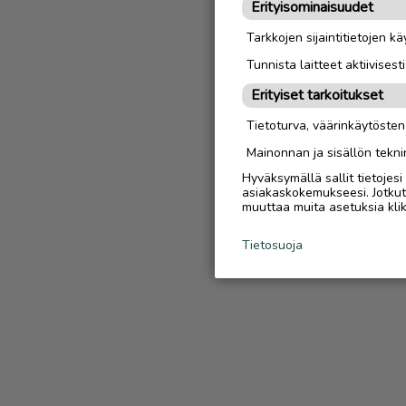
Erityisominaisuudet
Tarkkojen sijaintitietojen k
Tunnista laitteet aktiivisest
Erityiset tarkoitukset
Tietoturva, väärinkäytöste
Mainonnan ja sisällön tekni
Hyväksymällä sallit tietojes
asiakaskokemukseesi. Jotkut t
muuttaa muita asetuksia klik
Tietosuoja