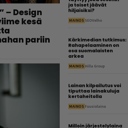
ja toiset jäävät
” – Design
hiljaisiksi?
 viime kesä
MAINOS
SEOVelho
tta
nahan pariin
Kärkimedian tutkimus:
Rahapelaaminen on
osa suomalaisten
arkea
MAINOS
Hilla Group
Lainan kilpailutus voi
tiputtaa lainakuluja
kertaheitolla
MAINOS
Fuusiolaina
Milloin järjestelylaina