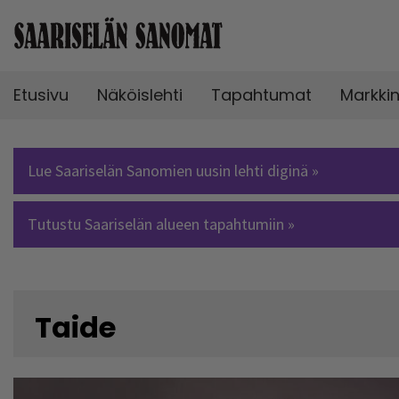
Etusivu
Näköislehti
Tapahtumat
Markki
Lue Saariselän Sanomien uusin lehti diginä »
Tutustu Saariselän alueen tapahtumiin »
Taide