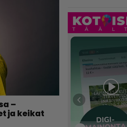
sa –
t ja keikat