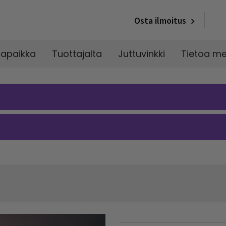
Osta ilmoitus
napaikka
Tuottajalta
Juttuvinkki
Tietoa me