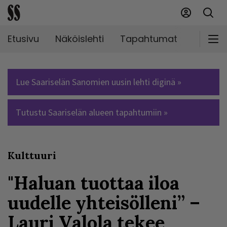
Etusivu
Näköislehti
Tapahtumat
Markki
Lue Saariselän Sanomien uusin lehti diginä »
Tutustu Saariselän alueen tapahtumiin »
Kulttuuri
"Haluan tuottaa iloa
uudelle yhteisölleni” –
Lauri Valola tekee