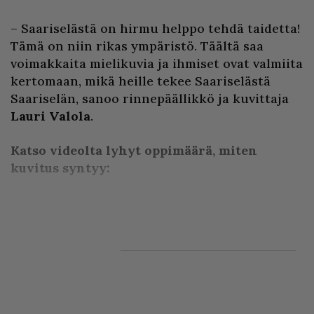
– Saariselästä on hirmu helppo tehdä taidetta!
Tämä on niin rikas ympäristö. Täältä saa
voimakkaita mielikuvia ja ihmiset ovat valmiita
kertomaan, mikä heille tekee Saariselästä
Saariselän, sanoo rinnepäällikkö ja kuvittaja
Lauri Valola
.
Katso videolta lyhyt oppimäärä, miten
kuvitus syntyy:
Syksyllä p