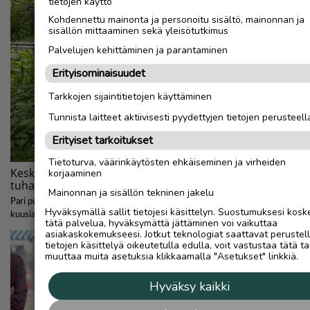
tietojen käyttö
Kohdennettu mainonta ja personoitu sisältö, mainonnan ja
sisällön mittaaminen sekä yleisötutkimus
Palvelujen kehittäminen ja parantaminen
Erityisominaisuudet
Tarkkojen sijaintitietojen käyttäminen
Tunnista laitteet aktiivisesti pyydettyjen tietojen perusteell
Erityiset tarkoitukset
Tietoturva, väärinkäytösten ehkäiseminen ja virheiden
korjaaminen
Mainonnan ja sisällön tekninen jakelu
Hyväksymällä sallit tietojesi käsittelyn. Suostumuksesi kosk
tätä palvelua, hyväksymättä jättäminen voi vaikuttaa
asiakaskokemukseesi. Jotkut teknologiat saattavat perustel
tietojen käsittelyä oikeutetulla edulla, voit vastustaa tätä ta
muuttaa muita asetuksia klikkaamalla "Asetukset" linkkiä.
Hyväksy kaikki