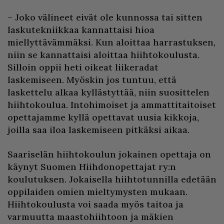
– Joko välineet eivät ole kunnossa tai sitten
laskutekniikkaa kannattaisi hioa
miellyttävämmäksi. Kun aloittaa harrastuksen,
niin se kannattaisi aloittaa hiihtokoulusta.
Silloin oppii heti oikeat liikeradat
laskemiseen. Myöskin jos tuntuu, että
laskettelu alkaa kyllästyttää, niin suosittelen
hiihtokoulua. Intohimoiset ja ammattitaitoiset
opettajamme kyllä opettavat uusia kikkoja,
joilla saa iloa laskemiseen pitkäksi aikaa.
Saariselän hiihtokoulun jokainen opettaja on
käynyt Suomen Hiihdonopettajat ry:n
koulutuksen. Jokaisella hiihtotunnilla edetään
oppilaiden omien mieltymysten mukaan.
Hiihtokoulusta voi saada myös taitoa ja
varmuutta maastohiihtoon ja mäkien