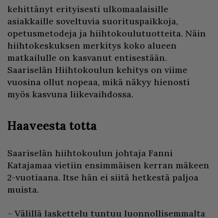
kehittänyt erityisesti ulkomaalaisille
asiakkaille soveltuvia suorituspaikkoja,
opetusmetodeja ja hiihtokoulutuotteita. Näin
hiihtokeskuksen merkitys koko alueen
matkailulle on kasvanut entisestään.
Saariselän Hiihtokoulun kehitys on viime
vuosina ollut nopeaa, mikä näkyy hienosti
myös kasvuna liikevaihdossa.
Haaveesta totta
Saariselän hiihtokoulun johtaja Fanni
Katajamaa vietiin ensimmäisen kerran mäkeen
2-vuotiaana. Itse hän ei siitä hetkestä paljoa
muista.
– Välillä laskettelu tuntuu luonnollisemmalta