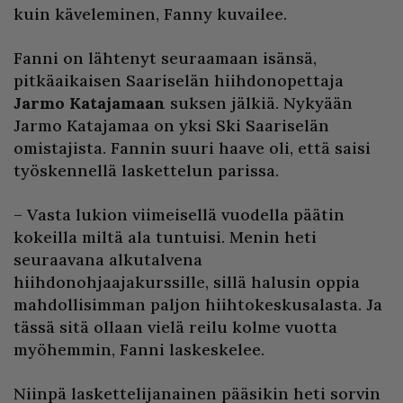
kuin käveleminen, Fanny kuvailee.
Fanni on lähtenyt seuraamaan isänsä,
pitkäaikaisen Saariselän hiihdonopettaja
Jarmo Katajamaan
suksen jälkiä. Nykyään
Jarmo Katajamaa on yksi Ski Saariselän
omistajista. Fannin suuri haave oli, että saisi
työskennellä laskettelun parissa.
– Vasta lukion viimeisellä vuodella päätin
kokeilla miltä ala tuntuisi. Menin heti
seuraavana alkutalvena
hiihdonohjaajakurssille, sillä halusin oppia
mahdollisimman paljon hiihtokeskusalasta. Ja
tässä sitä ollaan vielä reilu kolme vuotta
myöhemmin, Fanni laskeskelee.
Niinpä laskettelijanainen pääsikin heti sorvin