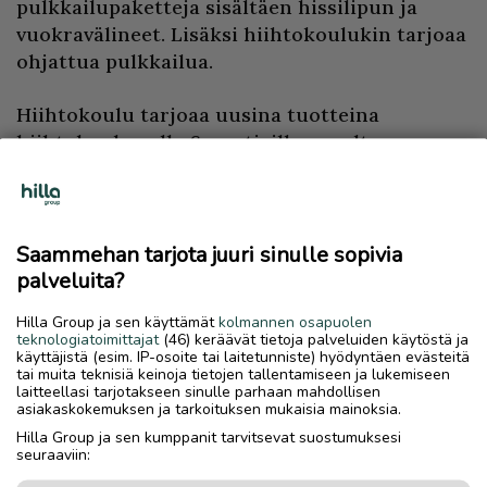
pulkkailupaketteja sisältäen hissilipun ja
vuokravälineet. Lisäksi hiihtokoulukin tarjoaa
ohjattua pulkkailua.
Hiihtokoulu tarjoaa uusina tuotteina
hiihtokoulua alle 6-vuotiaille, soveltavaa
laskettelua, laskettelun ja englannin kielen
oppimisen yhdistävä kurssi lapsille ja 3/5-
päiväiset viikkokurssit lasketteluun ja
lautailuun. Hiihtokoululla on suunnitelmissa
Saammehan tarjota juuri sinulle sopivia
alkaa järjestämään myös lumikenkä-, fatbike-,
palveluita?
tunturihiihto- ja offarikursseja.
Hilla Group ja sen käyttämät
kolmannen osapuolen
teknologiatoimittajat
(46) keräävät tietoja palveluiden käytöstä ja
Lopuksi Saariselän hiihtokoulun opettaja
käyttäjistä (esim. IP-osoite tai laitetunniste) hyödyntäen evästeitä
tai muita teknisiä keinoja tietojen tallentamiseen ja lukemiseen
Fanni Katajamaa kuvailee Saariselällä
laitteellasi tarjotakseen sinulle parhaan mahdollisen
asiakaskokemuksen ja tarkoituksen mukaisia mainoksia.
työskentelyn olevan mahtavaa.
Hilla Group ja sen kumppanit tarvitsevat suostumuksesi
seuraaviin:
– Asiakkaamme ovat tosi mukavaa juttuseuraa