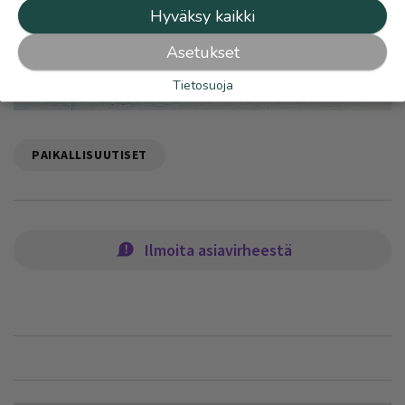
Hyväksy kaikki
Asetukset
Tietosuoja
PAIKALLISUUTISET
Ilmoita asiavirheestä