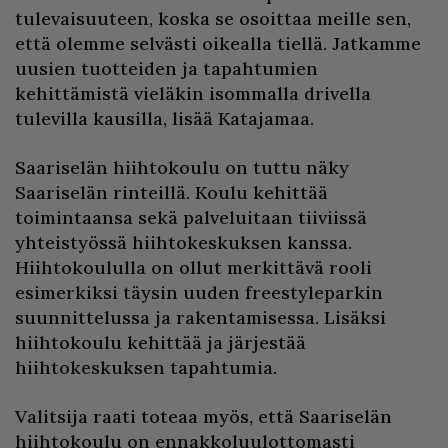
tulevaisuuteen, koska se osoittaa meille sen,
että olemme selvästi oikealla tiellä. Jatkamme
uusien tuotteiden ja tapahtumien
kehittämistä vieläkin isommalla drivella
tulevilla kausilla, lisää Katajamaa.
Saariselän hiihtokoulu on tuttu näky
Saariselän rinteillä. Koulu kehittää
toimintaansa sekä palveluitaan tiiviissä
yhteistyössä hiihtokeskuksen kanssa.
Hiihtokoululla on ollut merkittävä rooli
esimerkiksi täysin uuden freestyleparkin
suunnittelussa ja rakentamisessa. Lisäksi
hiihtokoulu kehittää ja järjestää
hiihtokeskuksen tapahtumia.
Valitsija raati toteaa myös, että Saariselän
hiihtokoulu on ennakkoluulottomasti