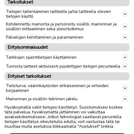
ja palautetta hiihtokoulusta on aina kivaa
Tarkoitukset
ottaa vastaan. Myös muut yrittäjät ja toimijat
Tietojen tallentaminen laitteelle ja/tai laitteella olevien
ovat aina olleet tosi auttavaisia, kun olemme
tietojen käyttö
jotain apua tarvinneet.
Kohdennettu mainonta ja personoitu sisältö, mainonnan ja
sisällön mittaaminen sekä yleisötutkimus
Palvelujen kehittäminen ja parantaminen
Välillä laskettelu tuntuu
Erityisominaisuudet
luonnollisemmalta kuin
Tarkkojen sijaintitietojen käyttäminen
käveleminen.
Tunnista laitteet aktiivisesti pyydettyjen tietojen perusteella
Erityiset tarkoitukset
Tietoturva, väärinkäytösten ehkäiseminen ja virheiden
korjaaminen
Mainonnan ja sisällön tekninen jakelu
Hyväksymällä sallit tietojesi käsittelyn. Suostumuksesi koskee
tätä palvelua, hyväksymättä jättäminen voi vaikuttaa
asiakaskokemukseesi. Jotkut teknologiat saattavat perustella
tietojen käsittelyä oikeutetulla edulla, voit vastustaa tätä tai
muuttaa muita asetuksia klikkaamalla "Asetukset" linkkiä.