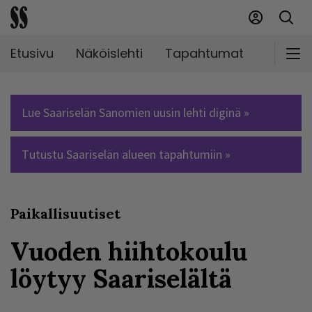
Etusivu
Näköislehti
Tapahtumat
Markki
Lue Saariselän Sanomien uusin lehti diginä »
Tutustu Saariselän alueen tapahtumiin »
Paikallisuutiset
Vuoden hiihtokoulu
löytyy Saariselältä