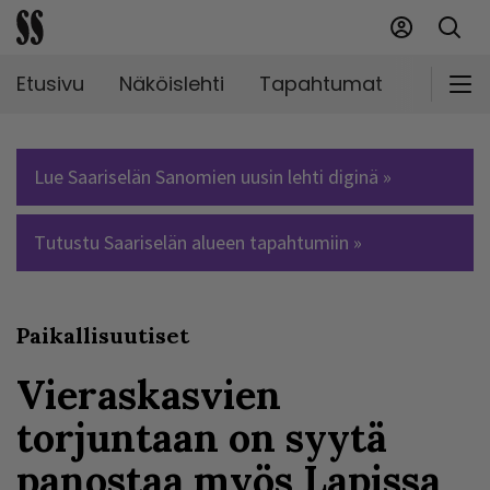
Etusivu
Näköislehti
Tapahtumat
Markki
Lue Saariselän Sanomien uusin lehti diginä »
Tutustu Saariselän alueen tapahtumiin »
Paikallisuutiset
Vieraskasvien
torjuntaan on syytä
panostaa myös Lapissa