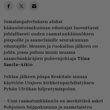
Jumalanpalveluksen aluksi
käännöstoimikunnan edustajat luovuttavat
juhlallisesti uuden raamatunkäännöksen
piispoille ja saamelaisille seurakunnan
edustajille. Messun ja ruokailun jälkeen on
juhla, jossa puhuu muun muassa
saamelaiskäräjien puheenjohtaja
Tiina
Sanila-Aikio
.
Juhlan jälkeen piispa Keskitalo siunaa
käyttöön Utsjoen kirkkotupayhdistyksen
Pyhän Ulriikan hiljentymispolun.
– Uusi raamatunkäännös on merkittävä askel
Pohjoisen hiippakunnan ja saamelaisten