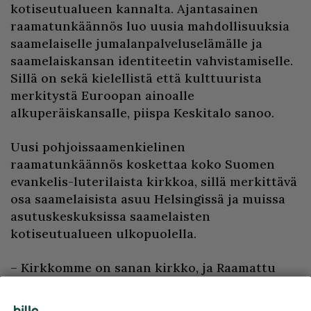
kotiseutualueen kannalta. Ajantasainen
raamatunkäännös luo uusia mahdollisuuksia
saamelaiselle jumalanpalveluselämälle ja
saamelaiskansan identiteetin vahvistamiselle.
Sillä on sekä kielellistä että kulttuurista
merkitystä Euroopan ainoalle
alkuperäiskansalle, piispa Keskitalo sanoo.
Uusi pohjoissaamenkielinen
raamatunkäännös koskettaa koko Suomen
evankelis-luterilaista kirkkoa, sillä merkittävä
osa saamelaisista asuu Helsingissä ja muissa
asutuskeskuksissa saamelaisten
kotiseutualueen ulkopuolella.
– Kirkkomme on sanan kirkko, ja Raamattu
kertoo Jumalasta, joka kantaa huolta pienistä
ihmisistä ja pienistä kansoista. On tärkeää,