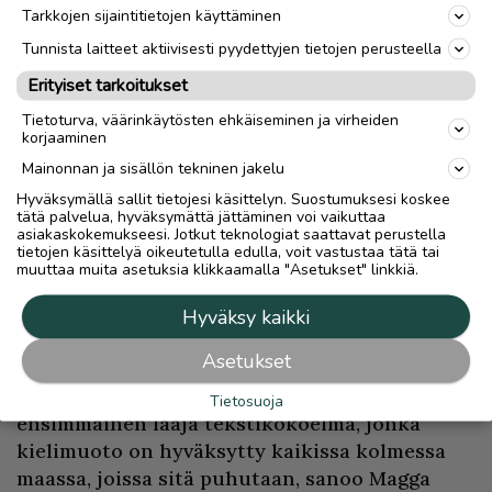
Oulun yliopiston saamen kielen
Tarkkojen sijaintitietojen käyttäminen
emerituslehtori, FT
Tuomas Magga
. Viime
Tunnista laitteet aktiivisesti pyydettyjen tietojen perusteella
vaiheessa Suomen puolen käännösryhmään
Erityiset tarkoitukset
kuuluivat opettaja
Helena Valkeapää
,
Tietoturva, väärinkäytösten ehkäiseminen ja virheiden
yliopistonlehtori
Kaarina Vuolab-Lohi
, TT
korjaaminen
Arto Seppänen
ja
Janne Aikio
.
Mainonnan ja sisällön tekninen jakelu
Hyväksymällä sallit tietojesi käsittelyn. Suostumuksesi koskee
Pohjoissaame on saamen kielistä levinnein.
tätä palvelua, hyväksymättä jättäminen voi vaikuttaa
Puhujia on useita kymmeniä tuhansia, 75
asiakaskokemukseesi. Jotkut teknologiat saattavat perustella
tietojen käsittelyä oikeutetulla edulla, voit vastustaa tätä tai
prosenttia kaikista saamenkielisistä, ja sitä
muuttaa muita asetuksia klikkaamalla "Asetukset" linkkiä.
puhutaan Suomessa, Ruotsissa ja Norjassa.
Hyväksy kaikki
– Toisin kuin valtakielillä, pohjoissaamella ei
Asetukset
ole ollut yhtenäistä kirjallista kieltä.
Pohjoissaamen uusi raamatunkäännös on
Tietosuoja
ensimmäinen laaja tekstikokoelma, jonka
kielimuoto on hyväksytty kaikissa kolmessa
maassa, joissa sitä puhutaan, sanoo Magga