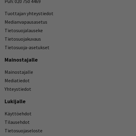
Puh: 020 750 4469
Tuottajan yhteystiedot
Medianvapausasetus
Tietosuojalauseke
Tietosuojakuvaus
Tietosuoja-asetukset
Mainostajalle
Mainostajalle
Mediatiedot
Yhteystiedot
Lukijalle
Käyttöehdot
Tilausehdot
Tietosuojaseloste