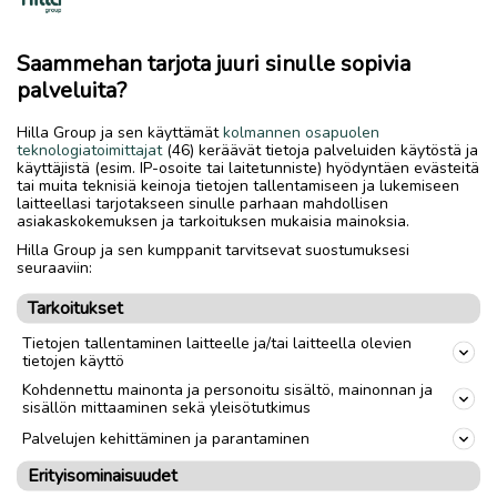
että jokainen voi kuulla ja lukea evankeliumia
omalla äidinkielellään. Uusi raamatunkäännös
Saammehan tarjota juuri sinulle sopivia
on suuri ilonaihe niin kirkollemme kuin koko
palveluita?
maallemmekin, sanoo arkkipiispa
Tapio
Luoma
.
Hilla Group ja sen käyttämät
kolmannen osapuolen
teknologiatoimittajat
(46) keräävät tietoja palveluiden käytöstä ja
käyttäjistä (esim. IP-osoite tai laitetunniste) hyödyntäen evästeitä
Suomen Pipliaseura on julkaissut
tai muita teknisiä keinoja tietojen tallentamiseen ja lukemiseen
laitteellasi tarjotakseen sinulle parhaan mahdollisen
pohjoissaamen käännöksen saamelaisten
asiakaskokemuksen ja tarkoituksen mukaisia mainoksia.
kansallispäivänä 6.2.2019 Raamattu.fi-
Hilla Group ja sen kumppanit tarvitsevat suostumuksesi
verkkopalvelussa sekä Piplia-sovelluksessa.
seuraaviin:
Suora osoite on
biibbal.fi
, jossa myös
Tarkoitukset
käyttöliittymä on pohjoissaameksi.
Tietojen tallentaminen laitteelle ja/tai laitteella olevien
tietojen käyttö
Raamatunkäännös on syntynyt lähes 20
Kohdennettu mainonta ja personoitu sisältö, mainonnan ja
vuoden pohjoismaisen yhteistyön tuloksena;
sisällön mittaaminen sekä yleisötutkimus
hanketta johtivat Norjan ja Suomen
Palvelujen kehittäminen ja parantaminen
Pipliaseurat yhteistyössä Ruotsin Pipliaseuran
Erityisominaisuudet
kanssa. Kielitieteellisenä johtajana toimi