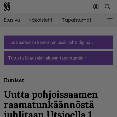
Etusivu
Näköislehti
Tapahtumat
Markki
Lue Saariselän Sanomien uusin lehti diginä »
Tutustu Saariselän alueen tapahtumiin »
Ihmiset
Uutta pohjoissaamen
raamatunkäännöstä
juhlitaan Utsjoella 1.