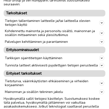
Hilla Group ja sen kumppanit tarvitsevat suostumuksesi
seuraaviin:
Tarkoitukset
Tietojen tallentaminen laitteelle ja/tai laitteella olevien
tietojen käyttö
Kohdennettu mainonta ja personoitu sisältö, mainonnan ja
sisällön mittaaminen sekä yleisötutkimus
Palvelujen kehittäminen ja parantaminen
Erityisominaisuudet
Tarkkojen sijaintitietojen käyttäminen
Tunnista laitteet aktiivisesti pyydettyjen tietojen perusteella
Erityiset tarkoitukset
Tietoturva, väärinkäytösten ehkäiseminen ja virheiden
korjaaminen
Mainonnan ja sisällön tekninen jakelu
Hyväksymällä sallit tietojesi käsittelyn. Suostumuksesi koskee
tätä palvelua, hyväksymättä jättäminen voi vaikuttaa
asiakaskokemukseesi. Jotkut teknologiat saattavat perustella