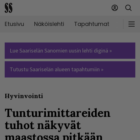
Etusivu
Näköislehti
Tapahtumat
Markki
Lue Saariselän Sanomien uusin lehti diginä »
Tutustu Saariselän alueen tapahtumiin »
Hyvinvointi
Tunturimittareiden
tuhot näkyvät
maastossa pitkään