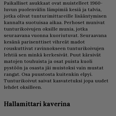
Paikalliset asukkaat ovat muistelleet 1960-
luvun puolenvälin lämpimiä kesiä ja talvia,
jotka olivat tunturimittareille lisääntymisen
kannalta suotuisaa aikaa. Perhoset munivat
tunturikoivujen oksille munia, jotka
seuraavana vuonna kuoriutuvat. Seuraavana
kesänä parisenttiset vihreät madot
rouskuttivat ravinnokseen tunturikoivujen
lehtiä sen minkä kerkesivät. Puut kärsivät
matojen touhuista ja osat puista kuoli
pystöön ja osasta jäi muistoksi vain mustat
rangat. Osa puustosta kuitenkin elpyi.
Tunturikoivut saivat kasvatetuksi jopa uudet
lehdet oksilleen.
Hallamittari kaverina