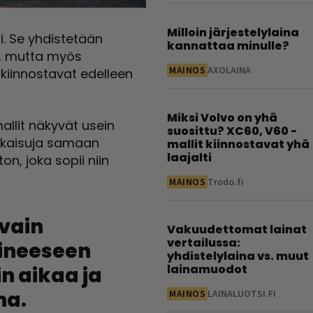
Milloin järjestelylaina
. Se yhdistetään
kannattaa minulle?
n, mutta myös
MAINOS
AXOLAINA
 kiinnostavat edelleen
Miksi Volvo on yhä
llit näkyvät usein
suosittu? XC60, V60 -
ratkaisuja samaan
mallit kiinnostavat yhä
laajalti
on, joka sopii niin
MAINOS
Trodo.fi
 vain
Vakuudettomat lainat
vertailussa:
ineeseen
yhdistelylaina vs. muut
lainamuodot
n aikaa ja
na.
MAINOS
LAINALUOTSI.FI