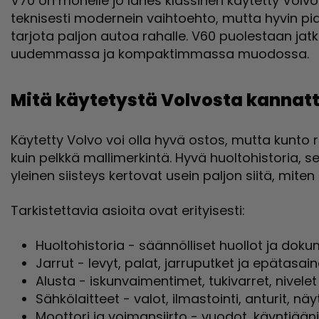
V70 on monelle jo lähes klassinen käytetty Volvo. 
teknisesti modernein vaihtoehto, mutta hyvin pid
tarjota paljon autoa rahalle. V60 puolestaan ja
uudemmassa ja kompaktimmassa muodossa.
Mitä käytetystä Volvosta kannatt
Käytetty Volvo voi olla hyvä ostos, mutta kunt
kuin pelkkä mallimerkintä. Hyvä huoltohistoria, se
yleinen siisteys kertovat usein paljon siitä, miten
Tarkistettavia asioita ovat erityisesti:
Huoltohistoria - säännölliset huollot ja doku
Jarrut - levyt, palat, jarruputket ja epätasai
Alusta - iskunvaimentimet, tukivarret, nivelet 
Sähkölaitteet - valot, ilmastointi, anturit, näy
Moottori ja voimansiirto - vuodot, käyntiääni