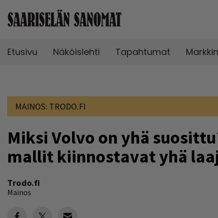
Etusivu
Näköislehti
Tapahtumat
Markki
MAINOS:
TRODO.FI
Miksi Volvo on yhä suosittu
mallit kiinnostavat yhä laaj
Trodo.fi
Mainos