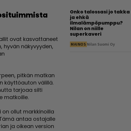
Onko talossasi jo takka
uosituimmista
ja ehkä
ilmalämpöpumppu?
Nilan on niille
superkaveri
llit ovat kasvattaneet
MAINOS
Nilan Suomi Oy
, hyvän näkyvyyden,
an
rpeen, pitkän matkan
käyttöauton välillä.
tta tarjoaa silti
e matkoille.
 on ollut markkinoilla
. Tämä antaa ostajalle
ian ja oikean version