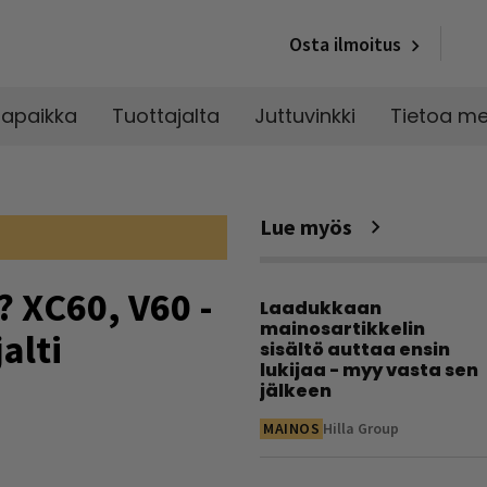
Osta ilmoitus
napaikka
Tuottajalta
Juttuvinkki
Tietoa me
Lue myös
? XC60, V60 -
Laadukkaan
mainosartikkelin
alti
sisältö auttaa ensin
lukijaa - myy vasta sen
jälkeen
MAINOS
Hilla Group