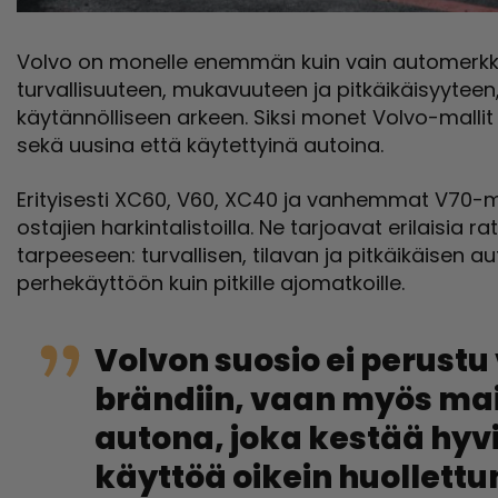
Volvo on monelle enemmän kuin vain automerkki
turvallisuuteen, mukavuuteen ja pitkäikäisyytee
käytännölliseen arkeen. Siksi monet Volvo-mallit
sekä uusina että käytettyinä autoina.
Erityisesti XC60, V60, XC40 ja vanhemmat V70-ma
ostajien harkintalistoilla. Ne tarjoavat erilaisia 
tarpeeseen: turvallisen, tilavan ja pitkäikäisen aut
perhekäyttöön kuin pitkille ajomatkoille.
Volvon suosio ei perustu
brändiin, vaan myös ma
autona, joka kestää hyvi
käyttöä oikein huollettu