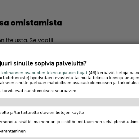
 osa omistamista
ittelusta. Se vaatii
a autoon sopivia
olvoissa, joissa
uri sinulle sopivia palveluita?
ilti olla hyvässä
t
kolmannen osapuolen teknologiatoimittajat
(46) keräävät tietoja palv
tai laitetunniste) hyödyntäen evästeitä tai muita teknisiä keinoja tietoje
jotakseen sinulle parhaan mahdollisen asiakaskokemuksen ja tarkoituks
entteja, suodattimia,
 tarvitsevat suostumuksesi seuraaviin:
ivuus kannattaa
allin perusteella.
u voi olla hyödyllinen
elle ja/tai laitteella olevien tietojen käyttö
rsonoitu sisältö, mainonnan ja sisällön mittaaminen sekä yleisötutkim
 parantaminen
erkiksi jarrujen koko,