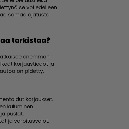
Se ei ole uusi eikä
ettynä se voi edelleen
tkaa samaa ajatusta
aa tarkistaa?
o ratkaisee enemmän
lkeät korjaustiedot ja
 autoa on pidetty.
mentoidut korjaukset.
nen kuluminen.
ja puslat.
töt ja varoitusvalot.
,