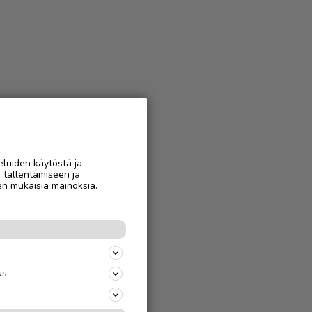
eluiden käytöstä ja
n tallentamiseen ja
en mukaisia mainoksia.
us