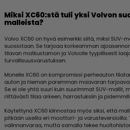
Miksi XC60:stä tuli yksi Volvon s
malleista?
Volvo XC60 on hyvä esimerkki siitä, miksi SUV-ma
suosiotaan. Se tarjoaa korkeamman ajoasennon
tilavan matkustamon ja Volvolle tyypillisesti laaj
turvallisuusvarustuksen.
Monelle XC60 on kompromissi perheauton tilata
auton ja hieman paremman maavaran tarjoavan 
Se ei ole yhtä suuri kuin suurimmat SUV-mallit, mu
riittävästi tilaa arkeen, harrastuksiin ja pidemmill
Käytettynä XC60 kiinnostaa myös siksi, että malli
pitkään useilla eri moottori- ja varusteversioilla
valinnanvaraa, mutta samalla tekee huoltohistor