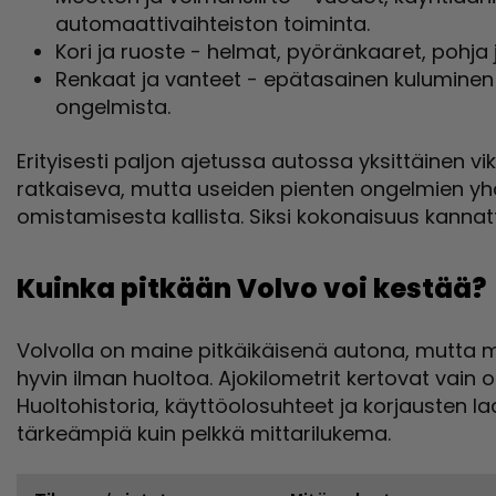
automaattivaihteiston toiminta.
Kori ja ruoste - helmat, pyöränkaaret, pohja 
Renkaat ja vanteet - epätasainen kuluminen 
ongelmista.
Erityisesti paljon ajetussa autossa yksittäinen vi
ratkaiseva, mutta useiden pienten ongelmien yh
omistamisesta kallista. Siksi kokonaisuus kanna
Kuinka pitkään Volvo voi kestää?
Volvolla on maine pitkäikäisenä autona, mutta m
hyvin ilman huoltoa. Ajokilometrit kertovat vain 
Huoltohistoria, käyttöolosuhteet ja korjausten la
tärkeämpiä kuin pelkkä mittarilukema.