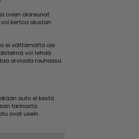
ja ovien alareunat.
voi kertoa alustan
ka ei välttämättä ole
distelmä voi tehdä
ttaa arvioida rauhassa.
ikään auto ei kestä
osan tarinasta.
atu ovat usein