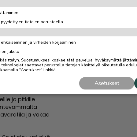
t vaihdella
on mukaan. Siksi
äyttäminen
usteella.
i pyydettyjen tietojen perusteella
adonneet?
n ehkäiseminen ja virheiden korjaaminen
nen jakelu
 farmari-Volvoilla on
i käsittelyn. Suostumuksesi koskee tätä palvelua, hyväksymättä jättämi
iä esimerkkejä
eknologiat saattavat perustella tietojen käsittelyä oikeutetulla edulla
kaamalla "Asetukset" linkkiä.
Asetukset
pitkän tavaratilan ja
erheelle,
le ja pitkille
luontevammalta
tavaratila ja vakaa