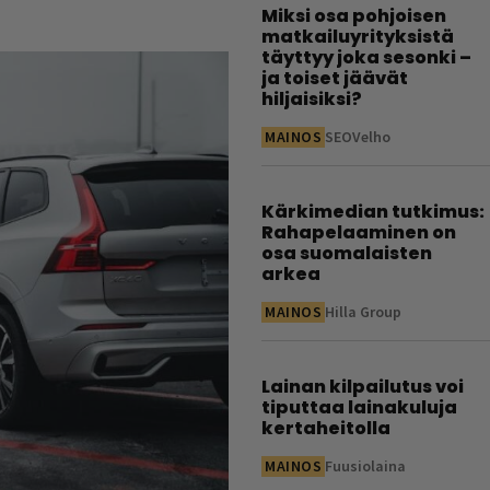
Miksi osa pohjoisen
matkailuyrityksistä
täyttyy joka sesonki –
ja toiset jäävät
hiljaisiksi?
MAINOS
SEOVelho
Kärkimedian tutkimus:
Rahapelaaminen on
osa suomalaisten
arkea
MAINOS
Hilla Group
Lainan kilpailutus voi
tiputtaa lainakuluja
kertaheitolla
MAINOS
Fuusiolaina