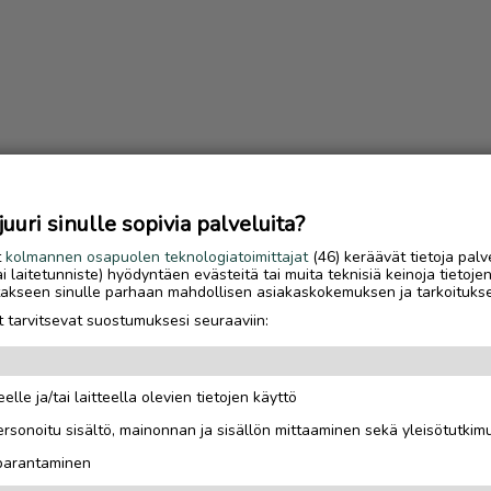
uri sinulle sopivia palveluita?
t
kolmannen osapuolen teknologiatoimittajat
(46) keräävät tietoja palv
tai laitetunniste) hyödyntäen evästeitä tai muita teknisiä keinoja tietoje
jotakseen sinulle parhaan mahdollisen asiakaskokemuksen ja tarkoituks
 tarvitsevat suostumuksesi seuraaviin:
elle ja/tai laitteella olevien tietojen käyttö
Luetuimmat
rsonoitu sisältö, mainonnan ja sisällön mittaaminen sekä yleisötutkim
Gáldun ensimmäinen
 parantaminen
talvisesonki oli yrittä