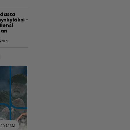
hdasta
yskyläksi -
lensi
nan
Ä
28.5.