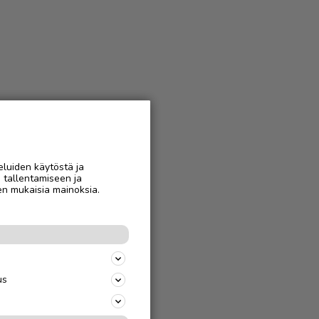
eluiden käytöstä ja
n tallentamiseen ja
en mukaisia mainoksia.
us
jäparille