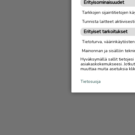
Erityisominaisuudet
Tarkkojen sijaintitietojen k
Tunnista laitteet aktiivisest
Erityiset tarkoitukset
Tietoturva, väärinkäytöste
Mainonnan ja sisällön tekni
Hyväksymällä sallit tietojes
asiakaskokemukseesi. Jotkut t
muuttaa muita asetuksia klik
Tietosuoja