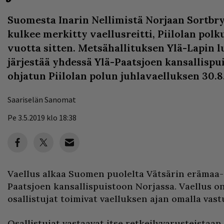
Suomesta Inarin Nellimistä Norjaan Sortbry
kulkee merkitty vaellusreitti, Piilolan polku
vuotta sitten. Metsähallituksen Ylä-Lapin 
järjestää yhdessä Ylä-Paatsjoen kansallispu
ohjatun Piilolan polun juhlavaelluksen 30.8.
Saariselän Sanomat
Pe 3.5.2019 klo 18:38
Vaellus alkaa Suomen puolelta Vätsärin erämaa-a
Paatsjoen kansallispuistoon Norjassa. Vaellus o
osallistujat toimivat vaelluksen ajan omalla vast
Osallistujat vastaavat itse retkeilyvarusteistaa