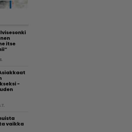
lvisesonki
linen
e itse
ii”
8.
 Asiakkaat
n
kseksi -
uuden
.7.
muista
ta vaikka