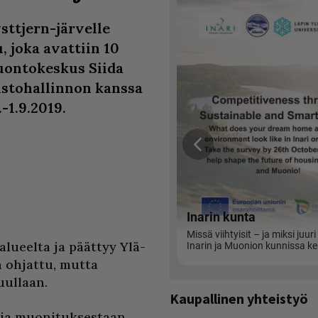
sttjern-järvelle
, joka avattiin 10
luontokeskus Siida
istohallinnon kanssa
-1.9.2019.
lueelta ja päättyy Ylä-
n ohjattu, mutta
uullaan.
Kaupallinen yhteistyö
n ja muonituksestaan