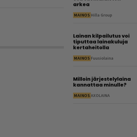
arkea
MAINOS
Hilla Group
Lainan kilpailutus voi
tiputtaa lainakuluja
kertaheitolla
MAINOS
Fuusiolaina
Milloin järjestelylaina
kannattaa minulle?
MAINOS
AXOLAINA