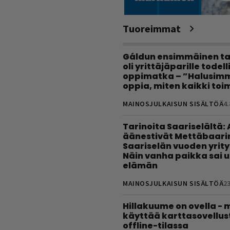
Tuoreimmat
Gáldun ensimmäinen ta
oli yrittäjäparille todel
oppimatka – ”Halusimm
oppia, miten kaikki toim
MAINOSJULKAISUN SISÄLTÖÄ
4.
Tarinoita Saariselältä:
äänestivät Mettäbaari
Saariselän vuoden yrity
Näin vanha paikka sai 
elämän
MAINOSJULKAISUN SISÄLTÖÄ
23
Hillakuume on ovella - 
käyttää karttasovellus
offline-tilassa