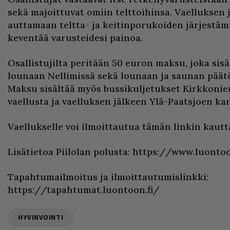
sekä majoittuvat omiin telttoihinsa. Vaelluksen j
auttamaan teltta- ja keitinporukoiden järjestäm
keventää varusteidesi painoa.
Osallistujilta peritään 50 euron maksu, joka sis
lounaan Nellimissä sekä lounaan ja saunan päät
Maksu sisältää myös bussikuljetukset Kirkkonie
vaellusta ja vaelluksen jälkeen Ylä-Paatsjoen kan
Vaellukselle voi ilmoittautua tämän linkin kautt
Lisätietoa Piilolan polusta: https://www.luontoo
Tapahtumailmoitus ja ilmoittautumislinkki:
https://tapahtumat.luontoon.fi/
HYVINVOINTI