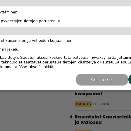
todellinen oppimatka
”Halusimme itse oppi
äyttäminen
kaikki toimii”
i pyydettyjen tietojen perusteella
MAINOSJULKAISUN SISÄLTÖ
Tarinoita Saariselältä
n ehkäiseminen ja virheiden korjaaminen
Asiakkaat äänestivät
Mettäbaarin Saarise
nen jakelu
yritykseksi - Näin va
i käsittelyn. Suostumuksesi koskee tätä palvelua, hyväksymättä jättämi
sai uuden elämän
eknologiat saattavat perustella tietojen käsittelyä oikeutetulla edulla
kaamalla "Asetukset" linkkiä.
MAINOSJULKAISUN SISÄLTÖ
Asetukset
Tolkuttoman tehokas 
kotona – tarvitset vai
käsipainot
MAINOS
11.3.2024
Ravintolat Saariseläll
ja Ivalossa