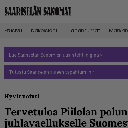
Etusivu
Näköislehti
Tapahtumat
Markki
Lue Saariselän Sanomien uusin lehti diginä »
Tutustu Saariselän alueen tapahtumiin »
Hyvinvointi
Tervetuloa Piilolan polun
juhlavaellukselle Suomes