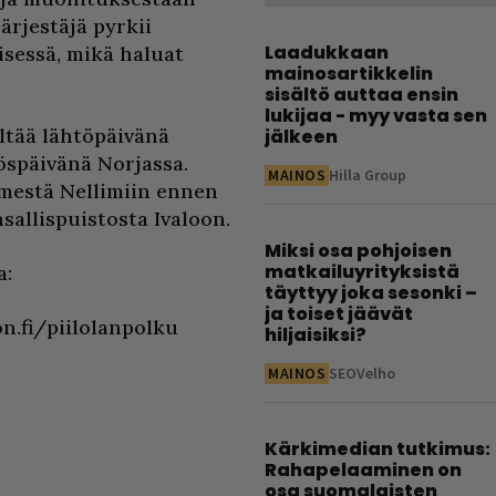
ärjestäjä pyrkii
Laadukkaan
isessä, mikä haluat
mainosartikkelin
sisältö auttaa ensin
lukijaa - myy vasta sen
ältää lähtöpäivänä
jälkeen
öspäivänä Norjassa.
MAINOS
Hilla Group
mestä Nellimiin ennen
sallispuistosta Ivaloon.
Miksi osa pohjoisen
matkailuyrityksistä
a:
täyttyy joka sesonki –
ja toiset jäävät
n.fi/piilolanpolku
hiljaisiksi?
MAINOS
SEOVelho
Kärkimedian tutkimus:
Rahapelaaminen on
osa suomalaisten