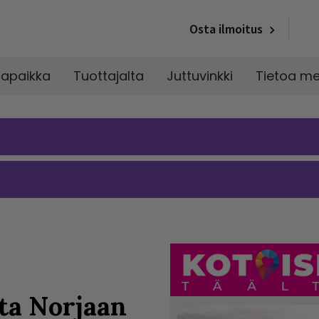
Osta ilmoitus
napaikka
Tuottajalta
Juttuvinkki
Tietoa me
ta Norjaan