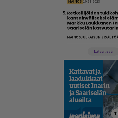
MAINOS
10.11.2023
Retkeilijöiden tukiko
kansainväliseksi eläm
Markku Laukkanen tal
Saariselän kasvutari
MAINOSJULKAISUN SISÄLTÖ
Lataa lisää