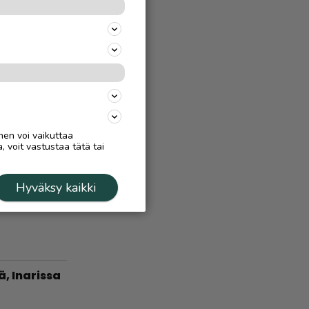
 –
a, miten
Ä
4.8.
:
län vuoden
nha paikka
nen voi vaikuttaa
, voit vastustaa tätä tai
Ä
23.7.
Hyväksy kaikki
treeni
n
ä, Inarissa