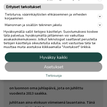
huipentui, kun tuhannet suomalaiset nukkuvat
Erityiset tarkoitukset
yönsä ulkona.
Tietoturva, väärinkäytösten ehkäiseminen ja virheiden
Sisäministeriö suosittaa liputusta Suomen luonnon
korjaaminen
päivänä.
Mainonnan ja sisällön tekninen jakelu
Hyväksymällä sallit tietojesi käsittelyn. Suostumuksesi koskee
Kuten jokaisella tutulla juhlapäivällämme, myös
tätä palvelua, hyväksymättä jättäminen voi vaikuttaa
Suomen luonnon päivällä on oma leivos:
asiakaskokemukseesi. Jotkut teknologiat saattavat perustella
mustikkapiirakka.
tietojen käsittelyä oikeutetulla edulla, voit vastustaa tätä tai
muuttaa muita asetuksia klikkaamalla "Asetukset" linkkiä.
Yliopiston almanakkatoimisto teki päivästä
virallisen merkkipäivän vuonna 2018. Se löytyy
Hyväksy kaikki
perinteisestä almanakasta vuodesta 2020 alkaen.
Asetukset
Tietosuoja
on luonnon oma juhlapäivä, jota on juhlittu
vuodesta 2013 saakka.
juhlitaan aina elokuun viimeisenä lauantaina. Tänä