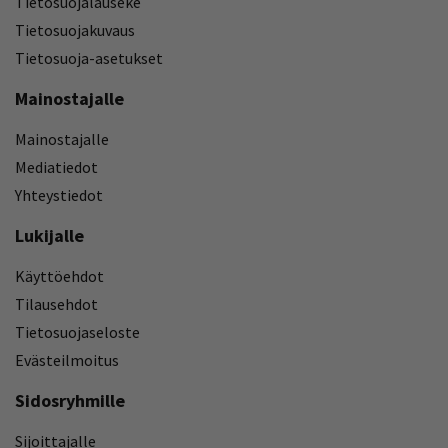
Tietosuojalauseke
Tietosuojakuvaus
Tietosuoja-asetukset
Mainostajalle
Mainostajalle
Mediatiedot
Yhteystiedot
Lukijalle
Käyttöehdot
Tilausehdot
Tietosuojaseloste
Evästeilmoitus
Sidosryhmille
Sijoittajalle