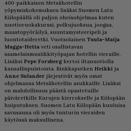
400-paikkaisen Metsähotellin
yöpymiskokemuksen lisäksi Suomen Latu
Kiilopäällä oli paljon oheisohjelmaa kuten
nuotioruokakurssi, polkujuoksua, joogaa,
maastopyöräilyä, suuntamysteeripeli ja
luontotaideretki. Vuotsolainen
Tuula-Maija
Magga-Hetta
veti osallistavan
saamelaismusiikkityöpajan hotellin vieraille.
Lisäksi
Pepe Forsberg
kertoi iltanuotiolla
kansallispuistoista. Rinkkaputken
Heikki
ja
Anne Sulander
järjestivät myös omat
ohjelmansa Metsähotellin asukkaille. Lisäksi
on mahdollisuus päästä opastetuille
päiväretkille Kurujen kierrokselle ja Kiilopään
huiputuksen. Suomen Latu Kiilopään kuuluisa
savusauna oli myös tunturin vieraiden
käytössä maksullisena.