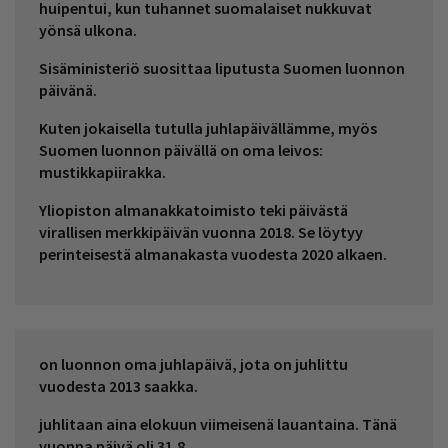
huipentui, kun tuhannet suomalaiset nukkuvat
yönsä ulkona.
Sisäministeriö suosittaa liputusta Suomen luonnon
päivänä.
Kuten jokaisella tutulla juhlapäivällämme, myös
Suomen luonnon päivällä on oma leivos:
mustikkapiirakka.
Yliopiston almanakkatoimisto teki päivästä
virallisen merkkipäivän vuonna 2018. Se löytyy
perinteisestä almanakasta vuodesta 2020 alkaen.
on luonnon oma juhlapäivä, jota on juhlittu
vuodesta 2013 saakka.
juhlitaan aina elokuun viimeisenä lauantaina. Tänä
vuonna päivä oli 31.8.