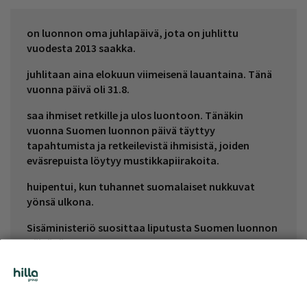
on luonnon oma juhlapäivä, jota on juhlittu
vuodesta 2013 saakka.
juhlitaan aina elokuun viimeisenä lauantaina. Tänä
vuonna päivä oli 31.8.
saa ihmiset retkille ja ulos luontoon. Tänäkin
vuonna Suomen luonnon päivä täyttyy
tapahtumista ja retkeilevistä ihmisistä, joiden
eväsrepuista löytyy mustikkapiirakoita.
huipentui, kun tuhannet suomalaiset nukkuvat
yönsä ulkona.
Sisäministeriö suosittaa liputusta Suomen luonnon
päivänä.
Kuten jokaisella tutulla juhlapäivällämme, myös
Suomen luonnon päivällä on oma leivos:
mustikkapiirakka.