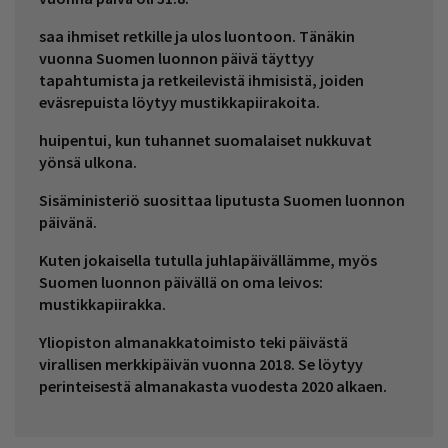
saa ihmiset retkille ja ulos luontoon. Tänäkin
vuonna Suomen luonnon päivä täyttyy
tapahtumista ja retkeilevistä ihmisistä, joiden
eväsrepuista löytyy mustikkapiirakoita.
huipentui, kun tuhannet suomalaiset nukkuvat
yönsä ulkona.
Sisäministeriö suosittaa liputusta Suomen luonnon
päivänä.
Kuten jokaisella tutulla juhlapäivällämme, myös
Suomen luonnon päivällä on oma leivos:
mustikkapiirakka.
Yliopiston almanakkatoimisto teki päivästä
virallisen merkkipäivän vuonna 2018. Se löytyy
perinteisestä almanakasta vuodesta 2020 alkaen.