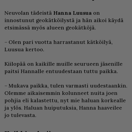
Neuvolan tädeistä
Hanna Luusua
on
innostunut geokätköilystä ja hän aikoi käydä
etsimässä myös alueen geokätköjä.
– Olen pari vuotta harrastanut kätköilyä,
Luusua kertoo.
Kiilopää on kaikille muille seurueen jäsenille
paitsi Hannalle entuudestaan tuttu paikka.
– Mukava paikka, tulen varmasti uudestaankin.
Olemme aikaisemmin kolunneet nuita joen
pohjia eli kalastettu, nyt mie haluan korkealle
ja ylös. Haluan huiputuksia, Hanna haaveilee
jo tulevasta.