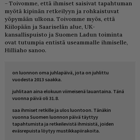
– Toivomme, että ihmiset saisivat tapahtuman
myötä kipinän retkeilyyn ja rohkaistuvat
yöpymään ulkona. Toivomme myös, että
Kiilopään ja Saariselän alue, UK-
kansallispuisto ja Suomen Ladun toiminta
ovat tutumpia entistä useammalle ihmiselle,
Hilliaho sanoo.
on luonnon oma juhlapäivä, jota on juhlittu
vuodesta 2013 saakka.
juhlitaan aina elokuun viimeisenä lauantaina. Tänä
vuonna päivä oli 31.8.
saa ihmiset retkille ja ulos luontoon. Tänäkin
vuonna Suomen luonnon päivä täyttyy
tapahtumista ja retkeilevistä ihmisistä, joiden
eväsrepuista löytyy mustikkapiirakoita.