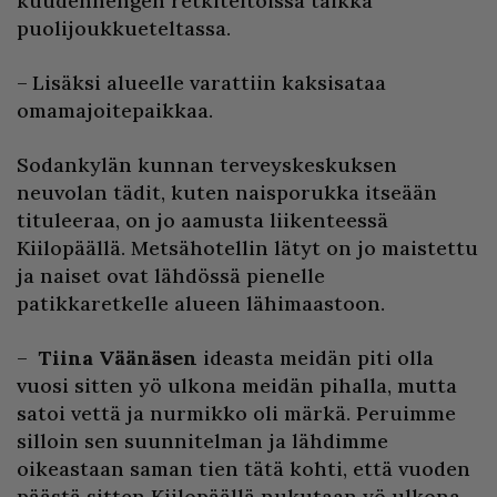
kuudenhengen retkiteltoissa taikka
puolijoukkueteltassa.
– Lisäksi alueelle varattiin kaksisataa
omamajoitepaikkaa.
Sodankylän kunnan terveyskeskuksen
neuvolan tädit, kuten naisporukka itseään
tituleeraa, on jo aamusta liikenteessä
Kiilopäällä. Metsähotellin lätyt on jo maistettu
ja naiset ovat lähdössä pienelle
patikkaretkelle alueen lähimaastoon.
–
Tiina Väänäsen
ideasta meidän piti olla
vuosi sitten yö ulkona meidän pihalla, mutta
satoi vettä ja nurmikko oli märkä. Peruimme
silloin sen suunnitelman ja lähdimme
oikeastaan saman tien tätä kohti, että vuoden
päästä sitten Kiilopäällä nukutaan yö ulkona.