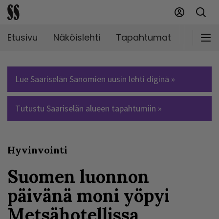
Etusivu
Näköislehti
Tapahtumat
Markki
Lue Saariselän Sanomien uusin lehti diginä »
Tutustu Saariselän alueen tapahtumiin »
Hyvinvointi
Suomen luonnon
päivänä moni yöpyi
Metsähotellissa