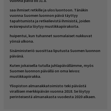
vuonna päivä oli 31.8.
saa ihmiset retkille ja ulos luontoon. Tänäkin
vuonna Suomen luonnon päivä täyttyy
tapahtumista ja retkeilevistä ihmisistä, joiden
eväsrepuista löytyy mustikkapiirakoita.
huipentui, kun tuhannet suomalaiset nukkuvat
yönsä ulkona.
Sisäministeriö suosittaa liputusta Suomen luonnon
päivänä.
Kuten jokaisella tutulla juhlapäivällämme, myös
Suomen luonnon päivällä on oma leivos:
mustikkapiirakka.
Yliopiston almanakkatoimisto teki päivästä
virallisen merkkipäivän vuonna 2018. Se löytyy
perinteisestä almanakasta vuodesta 2020 alkaen.