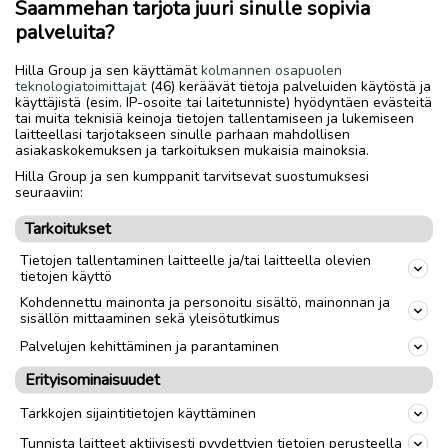
Saammehan tarjota juuri sinulle sopivia
Yliopiston almanakkatoimisto teki päivästä
palveluita?
virallisen merkkipäivän vuonna 2018. Se löytyy
Hilla Group ja sen käyttämät
perinteisestä almanakasta vuodesta 2020 alkaen.
kolmannen osapuolen
teknologiatoimittajat
(46) keräävät tietoja palveluiden käytöstä ja
käyttäjistä (esim. IP-osoite tai laitetunniste) hyödyntäen evästeitä
tai muita teknisiä keinoja tietojen tallentamiseen ja lukemiseen
laitteellasi tarjotakseen sinulle parhaan mahdollisen
asiakaskokemuksen ja tarkoituksen mukaisia mainoksia.
Hilla Group ja sen kumppanit tarvitsevat suostumuksesi
Suomen luonnon päivä
seuraaviin:
Tarkoitukset
on luonnon oma juhlapäivä, jota on juhlittu
vuodesta 2013 saakka.
Tietojen tallentaminen laitteelle ja/tai laitteella olevien
tietojen käyttö
juhlitaan aina elokuun viimeisenä lauantaina. Tänä
Kohdennettu mainonta ja personoitu sisältö, mainonnan ja
sisällön mittaaminen sekä yleisötutkimus
vuonna päivä oli 31.8.
Palvelujen kehittäminen ja parantaminen
saa ihmiset retkille ja ulos luontoon. Tänäkin
Erityisominaisuudet
vuonna Suomen luonnon päivä täyttyy
tapahtumista ja retkeilevistä ihmisistä, joiden
Tarkkojen sijaintitietojen käyttäminen
eväsrepuista löytyy mustikkapiirakoita.
Tunnista laitteet aktiivisesti pyydettyjen tietojen perusteella