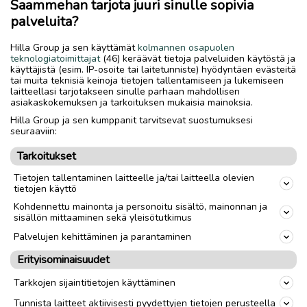
luvun alussa Inarin kirkolla nuori mies Odert
Saammehan tarjota juuri sinulle sopivia
nousi linja-autosta suksineen ja
palveluita?
reppuneineen. Hän pysähtyi Tenokodissa
Hilla Group ja sen käyttämät
kolmannen osapuolen
välillä tekemään polttopuita. Hän piti koko
teknologiatoimittajat
(46) keräävät tietoja palveluiden käytöstä ja
ajan reissuillansa päiväkirjaa. Tämä
käyttäjistä (esim. IP-osoite tai laitetunniste) hyödyntäen evästeitä
tai muita teknisiä keinoja tietojen tallentamiseen ja lukemiseen
päiväkirjamerkintä on tehty Utsjoella
laitteellasi tarjotakseen sinulle parhaan mahdollisen
14.4.1954.
asiakaskokemuksen ja tarkoituksen mukaisia mainoksia.
Hilla Group ja sen kumppanit tarvitsevat suostumuksesi
seuraaviin:
"Hieno sää. Pakkasta ja aurinkoista. Ailigas-
tunturissa teräshanki, joka kurittaa
Tarkoitukset
suksenpohjia. Täällä on hyvä olla!"
Tietojen tallentaminen laitteelle ja/tai laitteella olevien
tietojen käyttö
Kohdennettu mainonta ja personoitu sisältö, mainonnan ja
Lapsista mallia
sisällön mittaaminen sekä yleisötutkimus
Palvelujen kehittäminen ja parantaminen
Taiteilija Koivisto muistuttaa, että lapset ovat
Erityisominaisuudet
paljon viisaampia kuin aikuiset. He kulkevat
Tarkkojen sijaintitietojen käyttäminen
avoimin mielin ja silmin.
Tunnista laitteet aktiivisesti pyydettyjen tietojen perusteella