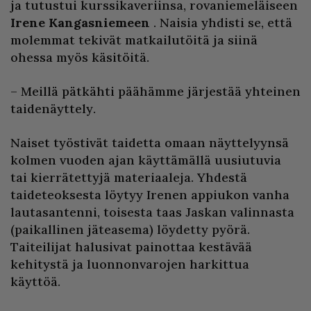
ja tutustui kurssikaveriinsa, rovaniemeläiseen
Irene Kangasniemeen
. Naisia yhdisti se, että
molemmat tekivät matkailutöitä ja siinä
ohessa myös käsitöitä.
– Meillä pätkähti päähämme järjestää yhteinen
taidenäyttely.
Naiset työstivät taidetta omaan näyttelyynsä
kolmen vuoden ajan käyttämällä uusiutuvia
tai kierrätettyjä materiaaleja. Yhdestä
taideteoksesta löytyy Irenen appiukon vanha
lautasantenni, toisesta taas Jaskan valinnasta
(paikallinen jäteasema) löydetty pyörä.
Taiteilijat halusivat painottaa kestävää
kehitystä ja luonnonvarojen harkittua
käyttöä.