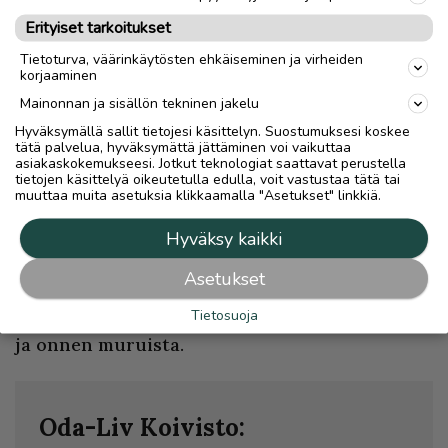
– Tapasin kerran pikkuisen pojan, joka oli
Erityiset tarkoitukset
tullut perheensä kanssa Lappiin lomalle.
Tietoturva, väärinkäytösten ehkäiseminen ja virheiden
Nuorimies kertoi silmät innosta loistaen,
korjaaminen
kuinka hän oli nähnyt metsässä keijujen
Mainonnan ja sisällön tekninen jakelu
torvisoittokunnan.
Hyväksymällä sallit tietojesi käsittelyn. Suostumuksesi koskee
tätä palvelua, hyväksymättä jättäminen voi vaikuttaa
asiakaskokemukseesi. Jotkut teknologiat saattavat perustella
Lapsi oli nähnyt metsässä torvijäkälää
tietojen käsittelyä oikeutetulla edulla, voit vastustaa tätä tai
mättään päällä.
muuttaa muita asetuksia klikkaamalla "Asetukset" linkkiä.
Hyväksy kaikki
– Se osoittaa niin hyvin, että lapset osaavat
katsoa pieniä asioita. Me aikuiset kuljemme
Asetukset
helposti yksityiskohtien ohi, emmekä näe, että
Tietosuoja
meidän elämämme koostuu pienistä puroista
ja onnen muruista.
Oda-Liv Koivisto: