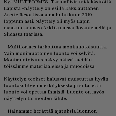
Nyt MULTIFORMES -Tarinallisia taidekäsitöitä
Lapista -näyttely on esillä Kakslauttanen
Arctic Resortissa aina huhtikuun 2019
loppuun asti. Näyttely oli myös Lapin
maakuntamuseo Arktikumissa Rovaniemellä ja
Siidassa Inarissa.
– Multiformes tarkoittaa monimuotoisuutta.
Vain monimuotoinen luonto voi selvitä.
Monimuotoisuus näkyy näissä meidän
töissämme materiaaleissa ja muodoissa.
Näyttelyn teokset haluavat muistuttaa hyvän
luontosuhteen merkityksestä ja siitä, että
luonto voi opettaa ihmisiä. Luonto on myös
näyttelyn tarinoiden lähde.
– Haluamme herättää ajatuksia luonnon