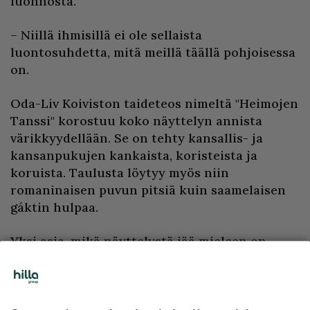
luonnosta.
– Niillä ihmisillä ei ole sellaista
luontosuhdetta, mitä meillä täällä pohjoisessa
on.
Oda-Liv Koiviston taideteos nimeltä "Heimojen
Tanssi" korostuu koko näyttelyn annista
värikkyydellään. Se on tehty kansallis- ja
kansanpukujen kankaista, koristeista ja
koruista. Taulusta löytyy myös niin
romaninaisen puvun pitsiä kuin saamelaisen
gáktin hulpaa.
Yksi asia, mikä näyttelystä jää mieleen on
vanha eräreppu. Laukku kuuluu Oda-Livin
isälle
Odert Lackschéwitzille
, joka oli
Lapinkävijä ja samalla myös erämies. 1950-