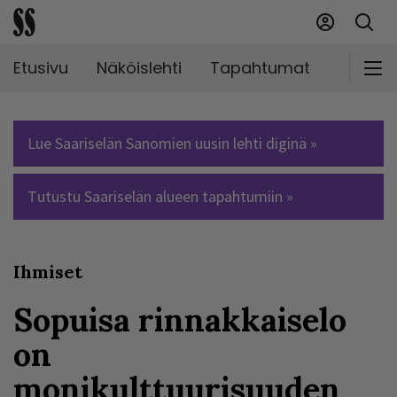
Etusivu
Näköislehti
Tapahtumat
Markki
Lue Saariselän Sanomien uusin lehti diginä »
Tutustu Saariselän alueen tapahtumiin »
Ihmiset
Sopuisa rinnakkaiselo
on
monikulttuurisuuden