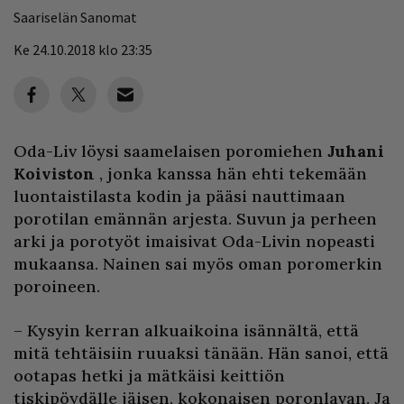
Saariselän Sanomat
Ke 24.10.2018 klo 23:35
Oda-Liv löysi saamelaisen poromiehen
Juhani
Koiviston
, jonka kanssa hän ehti tekemään
luontaistilasta kodin ja pääsi nauttimaan
porotilan emännän arjesta. Suvun ja perheen
arki ja porotyöt imaisivat Oda-Livin nopeasti
mukaansa. Nainen sai myös oman poromerkin
poroineen.
– Kysyin kerran alkuaikoina isännältä, että
mitä tehtäisiin ruuaksi tänään. Hän sanoi, että
ootapas hetki ja mätkäisi keittiön
tiskipöydälle jäisen, kokonaisen poronlavan. Ja