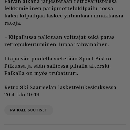
Päivän aikana järjestetään retrovarusteissa
leikkimielinen paripujottelukilpailu, jossa
kaksi kilpailijaa laskee yhtäaikaa rinnakkaisia
ratoja.
– Kilpailussa palkitaan voittajat sekä paras
retropukeutuminen, lupaa Tahvanainen.
Iltapäivän puolella vietetään Sport Bistro
Pilkussa ja sään salliessa pihalla afterski.
Paikalla on myös trubatuuri.
Retro Ski Saariselän laskettelukeskuksessa
20.4. klo 10-19.
PAIKALLISUUTISET