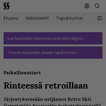
Etusivu
Näköislehti
Tapahtumat
Markki
Lue Saariselän Sanomien uusin lehti diginä »
Tutustu Saariselän alueen tapahtumiin »
Paikallisuutiset
Rinteessä retroillaan
Järjestyksessään neljännet Retro Skit
järjestetään Saariselän laskettelurinteillä.