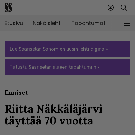
Etusivu
Näköislehti
Tapahtumat
Markki
Lue Saariselän Sanomien uusin lehti diginä »
Tutustu Saariselän alueen tapahtumiin »
Ihmiset
Riitta Näkkäläjärvi
täyttää 70 vuotta