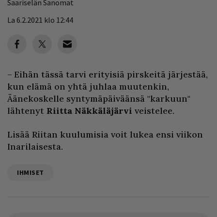
Saariselän Sanomat
La 6.2.2021 klo 12:44
– Eihän tässä tarvi erityisiä pirskeitä järjestää,
kun elämä on yhtä juhlaa muutenkin,
Äänekoskelle syntymäpäiväänsä "karkuun"
lähtenyt
Riitta Näkkäläjärvi
veistelee.
Lisää Riitan kuulumisia voit lukea ensi viikon
Inarilaisesta.
IHMISET