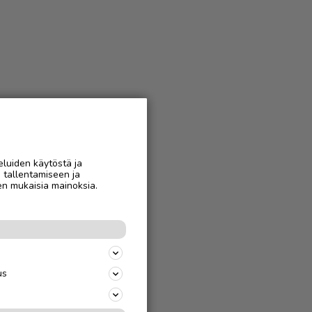
eluiden käytöstä ja
n tallentamiseen ja
en mukaisia mainoksia.
us