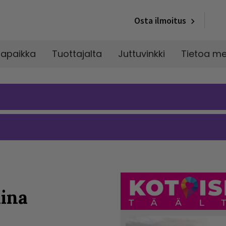
Osta ilmoitus
napaikka
Tuottajalta
Juttuvinkki
Tietoa me
aina