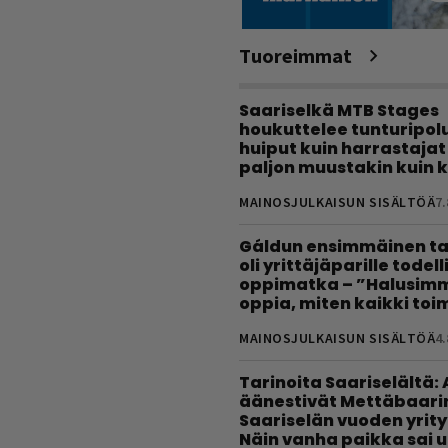
Tuoreimmat
Saariselkä MTB Stages
houkuttelee tunturipolui
huiput kuin harrastajat
paljon muustakin kuin k
MAINOSJULKAISUN SISÄLTÖÄ
7.
Gáldun ensimmäinen ta
oli yrittäjäparille todel
oppimatka – ”Halusimm
oppia, miten kaikki toim
MAINOSJULKAISUN SISÄLTÖÄ
4.
Tarinoita Saariselältä:
äänestivät Mettäbaari
Saariselän vuoden yrity
Näin vanha paikka sai 