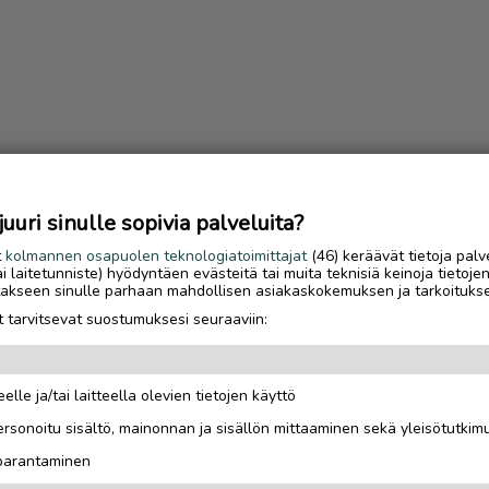
uri sinulle sopivia palveluita?
t
kolmannen osapuolen teknologiatoimittajat
(46) keräävät tietoja palv
tai laitetunniste) hyödyntäen evästeitä tai muita teknisiä keinoja tietoje
jotakseen sinulle parhaan mahdollisen asiakaskokemuksen ja tarkoituks
 tarvitsevat suostumuksesi seuraaviin:
elle ja/tai laitteella olevien tietojen käyttö
Luetuimmat
rsonoitu sisältö, mainonnan ja sisällön mittaaminen sekä yleisötutkim
Sähköautoilijan opas
 parantaminen
Saariselälle – viisi