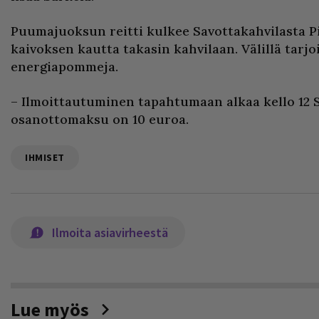
Puumajuoksun reitti kulkee Savottakahvilasta P
kaivoksen kautta takasin kahvilaan. Välillä tarjo
energiapommeja.
– Ilmoittautuminen tapahtumaan alkaa kello 12 S
osanottomaksu on 10 euroa.
IHMISET
Ilmoita asiavirheestä
Lue myös