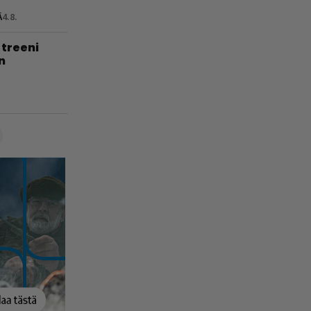
Ä
4.8.
treeni
n