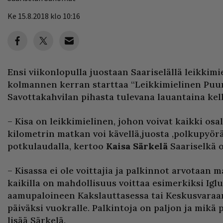
Ke 15.8.2018 klo 10:16
Ensi viikonlopulla juostaan Saariselällä leikkim
kolmannen kerran starttaa “Leikkimielinen Pu
Savottakahvilan pihasta tulevana lauantaina kell
– Kisa on leikkimielinen, johon voivat kaikki osal
kilometrin matkan voi kävellä,juosta ,polkupyöräi
potkulaudalla, kertoo
Kaisa Särkelä
Saariselkä o
– Kisassa ei ole voittajia ja palkinnot arvotaan ma
kaikilla on mahdollisuus voittaa esimerkiksi Iglu
aamupaloineen Kakslauttasessa tai Keskusvara
päiväksi vuokralle. Palkintoja on paljon ja mikä p
lisää Särkelä.