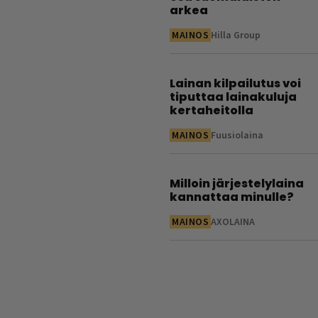
arkea
MAINOS
Hilla Group
Lainan kilpailutus voi
tiputtaa lainakuluja
kertaheitolla
MAINOS
Fuusiolaina
Milloin järjestelylaina
kannattaa minulle?
MAINOS
AXOLAINA