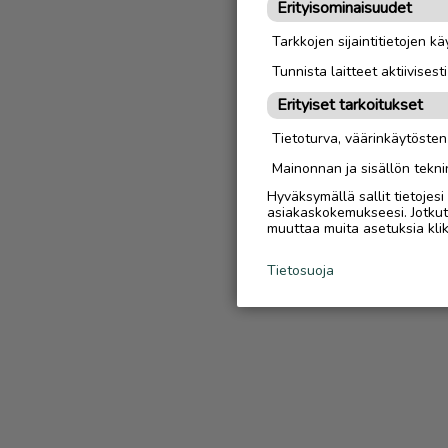
Erityisominaisuudet
Tarkkojen sijaintitietojen k
Tunnista laitteet aktiivisest
Erityiset tarkoitukset
Tietoturva, väärinkäytöste
Mainonnan ja sisällön tekni
Hyväksymällä sallit tietojes
asiakaskokemukseesi. Jotkut t
muuttaa muita asetuksia klik
Tietosuoja