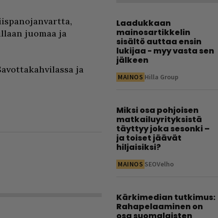
iispanojanvartta,
Laadukkaan
mainosartikkelin
illaan juomaa ja
sisältö auttaa ensin
lukijaa - myy vasta sen
jälkeen
avottakahvilassa ja
MAINOS
Hilla Group
Miksi osa pohjoisen
matkailuyrityksistä
täyttyy joka sesonki –
ja toiset jäävät
hiljaisiksi?
MAINOS
SEOVelho
Kärkimedian tutkimus:
Rahapelaaminen on
osa suomalaisten