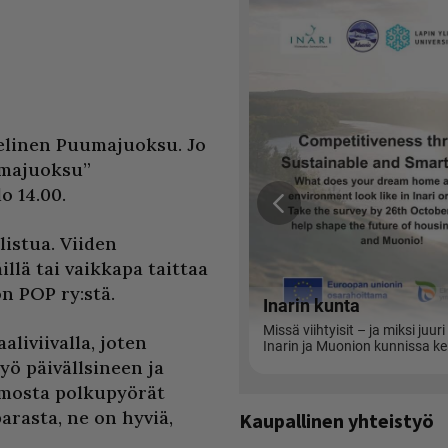
ielinen Puumajuoksu. Jo
umajuoksu”
o 14.00.
listua. Viiden
llä tai vaikkapa taittaa
n POP ry:stä.
aliviivalla, joten
yö päivällsineen ja
amosta polkupyörät
arasta, ne on hyviä,
Kaupallinen yhteistyö