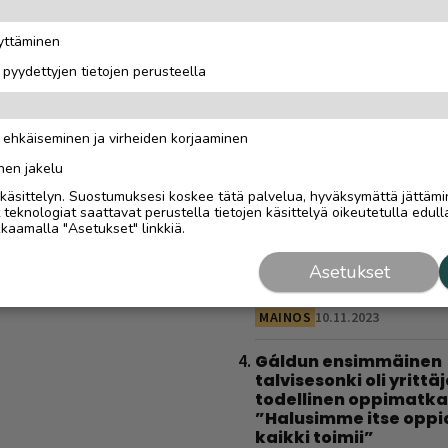
latauspaikkaa, joista
löytyy varmasti
äyttäminen
MAINOSJULKAISUN SISÄLTÖ
i pyydettyjen tietojen perusteella
Saariselkä MTB Stage
houkuttelee tunturipol
n ehkäiseminen ja virheiden korjaaminen
huiput kuin harrastaj
on paljon muustakin k
nen jakelu
kilpailusta”
i käsittelyn. Suostumuksesi koskee tätä palvelua, hyväksymättä jättämi
eknologiat saattavat perustella tietojen käsittelyä oikeutetulla edulla
MAINOSJULKAISUN SISÄLTÖ
kaamalla "Asetukset" linkkiä.
Ravintolat Saariseläll
Asetukset
ja Ivalossa
MAINOS
10.11.2023
Gáldun ensimmäinen
talvisesonki oli yrittä
todellinen oppimatka
”Halusimme itse oppi
kaikki toimii”