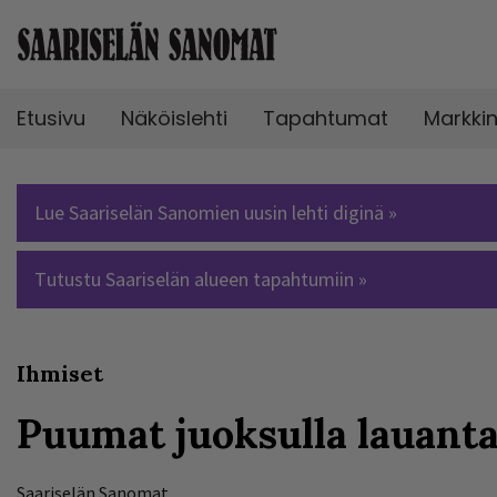
Etusivu
Näköislehti
Tapahtumat
Markki
Lue Saariselän Sanomien uusin lehti diginä »
Tutustu Saariselän alueen tapahtumiin »
Ihmiset
Puumat juoksulla lauant
Saariselän Sanomat