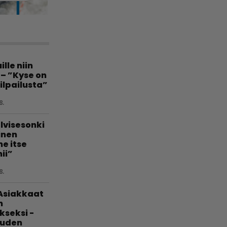
lle niin
 – ”Kyse on
ilpailusta”
8.
lvisesonki
linen
e itse
ii”
8.
 Asiakkaat
n
kseksi -
uuden