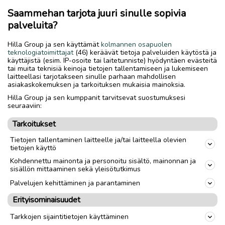
Saammehan tarjota juuri sinulle sopivia
palveluita?
Hilla Group ja sen käyttämät
kolmannen osapuolen
teknologiatoimittajat
(46) keräävät tietoja palveluiden käytöstä ja
käyttäjistä (esim. IP-osoite tai laitetunniste) hyödyntäen evästeitä
tai muita teknisiä keinoja tietojen tallentamiseen ja lukemiseen
laitteellasi tarjotakseen sinulle parhaan mahdollisen
asiakaskokemuksen ja tarkoituksen mukaisia mainoksia.
Hilla Group ja sen kumppanit tarvitsevat suostumuksesi
seuraaviin:
Tarkoitukset
Tietojen tallentaminen laitteelle ja/tai laitteella olevien
tietojen käyttö
Kohdennettu mainonta ja personoitu sisältö, mainonnan ja
sisällön mittaaminen sekä yleisötutkimus
Palvelujen kehittäminen ja parantaminen
Erityisominaisuudet
Tarkkojen sijaintitietojen käyttäminen