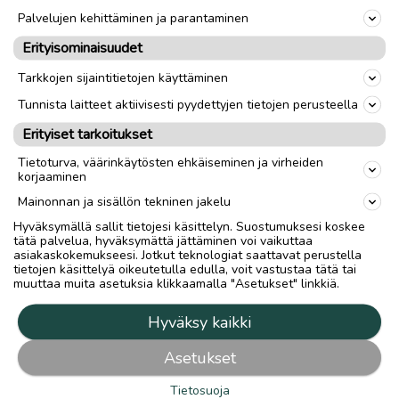
tulkitsijana hänellä on poikkeuksellinen kyky
Palvelujen kehittäminen ja parantaminen
koskettaa kuulijoita melodisilla ja
Erityisominaisuudet
elämänmakuisilla lauluillaan.
Tarkkojen sijaintitietojen käyttäminen
Jo yli neljännesvuosisadan kestänyt ura
Tunnista laitteet aktiivisesti pyydettyjen tietojen perusteella
esiintyvänä artistina sekä eletyn elämän
Erityiset tarkoitukset
tuoma kokemus iloinen ja murheineen on
tuonut tämän komeaäänisen laulajan
Tietoturva, väärinkäytösten ehkäiseminen ja virheiden
korjaaminen
tulkintoihin entistäkin vakuuttavampaa otetta
Mainonnan ja sisällön tekninen jakelu
ja syvyyttä.
Hyväksymällä sallit tietojesi käsittelyn. Suostumuksesi koskee
tätä palvelua, hyväksymättä jättäminen voi vaikuttaa
– Olen aina tiennyt mistä laulan, mutta nyt
asiakaskokemukseesi. Jotkut teknologiat saattavat perustella
tietojen käsittelyä oikeutetulla edulla, voit vastustaa tätä tai
myös elän todeksi tuoreemmalla tavalla
muuttaa muita asetuksia klikkaamalla "Asetukset" linkkiä.
laulujen tarinaa niitä laulaessani, sanoo
kuusikymppinen artisti.
Hyväksy kaikki
Asetukset
Tietosuoja