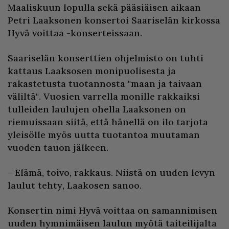
Maaliskuun lopulla sekä pääsiäisen aikaan
Petri Laaksonen konsertoi Saariselän kirkossa
Hyvä voittaa -konserteissaan.
Saariselän konserttien ohjelmisto on tuhti
kattaus Laaksosen monipuolisesta ja
rakastetusta tuotannosta "maan ja taivaan
väliltä". Vuosien varrella monille rakkaiksi
tulleiden laulujen ohella Laaksonen on
riemuissaan siitä, että hänellä on ilo tarjota
yleisölle myös uutta tuotantoa muutaman
vuoden tauon jälkeen.
– Elämä, toivo, rakkaus. Niistä on uuden levyn
laulut tehty, Laakosen sanoo.
Konsertin nimi Hyvä voittaa on samannimisen
uuden hymnimäisen laulun myötä taiteilijalta