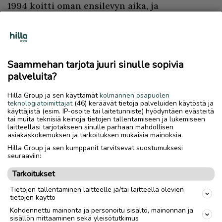
1994 koitti oman ensilevyn aika, ja
klassikkosävelmällään Täällä Pohjantähden
alla hän lauloi itsensä suomalaisten sydämiin.
Petri Laaksosen artistiprofiili onkin
Saammehan tarjota juuri sinulle sopivia
poikkeuksellisen laaja, sisältäen iskelmiä,
palveluita?
teatterimusiikkia, monia joululauluja sekä
rakastettuja hengellisen musiikin lauluja mm.
Hilla Group ja sen käyttämät
kolmannen osapuolen
teknologiatoimittajat
(46) keräävät tietoja palveluiden käytöstä ja
käyttäjistä (esim. IP-osoite tai laitetunniste) hyödyntäen evästeitä
Tuomasmessuun ja Mukulamessuun,
tai muita teknisiä keinoja tietojen tallentamiseen ja lukemiseen
laitteellasi tarjotakseen sinulle parhaan mahdollisen
klassikkorunoilijoidemme teksteihin
asiakaskokemuksen ja tarkoituksen mukaisia mainoksia.
säveltämiään laulelmia unohtamatta.
Hilla Group ja sen kumppanit tarvitsevat suostumuksesi
seuraaviin:
– Koen olevani ennen kaikkea live-esiintyjä.
Tarkoitukset
Kontakti yleisön kanssa antaa voimaa niin
kuulijoille kuin itsellenikin, Laaksonen sanoo.
Tietojen tallentaminen laitteelle ja/tai laitteella olevien
tietojen käyttö
Kohdennettu mainonta ja personoitu sisältö, mainonnan ja
Välittömänä esiintyjänä ja sielukkaana
sisällön mittaaminen sekä yleisötutkimus