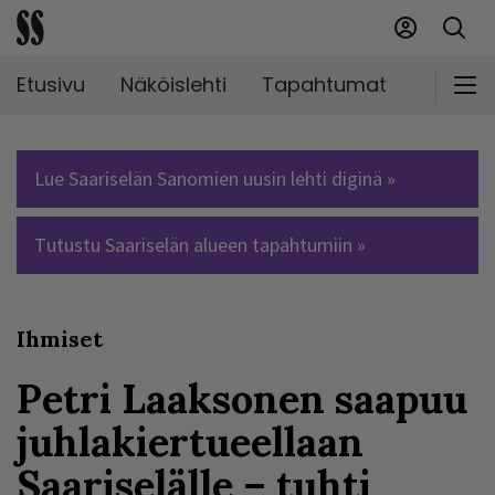
Etusivu
Näköislehti
Tapahtumat
Markki
Lue Saariselän Sanomien uusin lehti diginä »
Tutustu Saariselän alueen tapahtumiin »
Ihmiset
Petri Laaksonen saapuu
juhlakiertueellaan
Saariselälle – tuhti