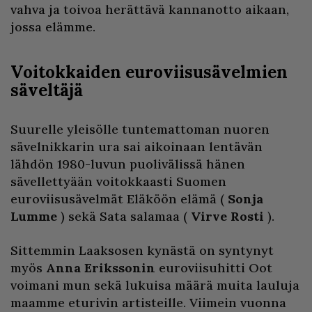
vahva ja toivoa herättävä kannanotto aikaan,
jossa elämme.
Voitokkaiden euroviisusävelmien
säveltäjä
Suurelle yleisölle tuntemattoman nuoren
sävelnikkarin ura sai aikoinaan lentävän
lähdön 1980-luvun puolivälissä hänen
sävellettyään voitokkaasti Suomen
euroviisusävelmät Eläköön elämä (
Sonja
Lumme
) sekä Sata salamaa (
Virve Rosti
).
Sittemmin Laaksosen kynästä on syntynyt
myös
Anna Erikssonin
euroviisuhitti Oot
voimani mun sekä lukuisa määrä muita lauluja
maamme eturivin artisteille. Viimein vuonna