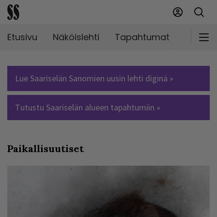
Etusivu
Näköislehti
Tapahtumat
Markki
Lue Saariselän Sanomien uusin lehti diginä »
Tutustu Saariselän alueen tapahtumiin »
Paikallisuutiset