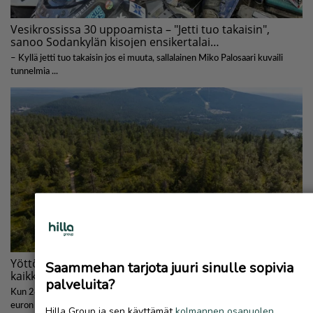
Saammehan tarjota juuri sinulle sopivia
palveluita?
Hilla Group ja sen käyttämät
kolmannen osapuolen