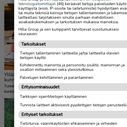
teknologiatoimittajat
(46) keräävät tietoja palveluiden käytö
käyttäjistä (esim. IP-osoite tai laitetunniste) hyödyntäen evä
tai muita teknisiä keinoja tietojen tallentamiseen ja lukemis
laitteellasi tarjotakseen sinulle parhaan mahdollisen
asiakaskokemuksen ja tarkoituksen mukaisia mainoksia.
Hilla Group ja sen kumppanit tarvitsevat suostumuksesi
seuraaviin:
Tarkoitukset
Tietojen tallentaminen laitteelle ja/tai laitteella olevien
tietojen käyttö
Kohdennettu mainonta ja personoitu sisältö, mainonnan ja
sisällön mittaaminen sekä yleisötutkimus
Palvelujen kehittäminen ja parantaminen
Erityisominaisuudet
Tarkkojen sijaintitietojen käyttäminen
Tunnista laitteet aktiivisesti pyydettyjen tietojen perusteell
Erityiset tarkoitukset
Tietoturva, väärinkäytösten ehkäiseminen ja virheiden