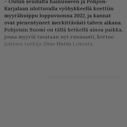
– Oulun seudulta Kainuuseen ja Pohjois-
Karjalaan ulottuvalla vyöhykkeellä koettiin
myyrähuippu loppuvuonna 2022, ja kannat
ovat pienentyneet merkittävästi talven aikana.
Pohjoisin Suomi on tällä hetkellä ainoa paikka,
jossa myyriä tavataan nyt runsaasti, kertoo
johtava tutkija
Otso Huitu
Lukesta.
Myy