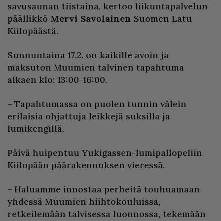
savusaunan tiistaina, kertoo liikuntapalvelun
päällikkö
Mervi Savolainen
Suomen Latu
Kiilopäästä.
Sunnuntaina 17.2. on kaikille avoin ja
maksuton Muumien talvinen tapahtuma
alkaen klo: 13:00-16:00.
– Tapahtumassa on puolen tunnin välein
erilaisia ohjattuja leikkejä suksilla ja
lumikengillä.
Päivä huipentuu Yukigassen-lumipallopeliin
Kiilopään päärakennuksen vieressä.
– Haluamme innostaa perheitä touhuamaan
yhdessä Muumien hiihtokouluissa,
retkeilemään talvisessa luonnossa, tekemään