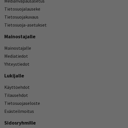
Medianvapausasetus
Tietosuojalauseke
Tietosuojakuvaus
Tietosuoja-asetukset
Mainostajalle
Mainostajalle
Mediatiedot
Yhteystiedot
Lukijalle
Käyttöehdot
Tilausehdot
Tietosuojaseloste
Evästeilmoitus
Sidosryhmille