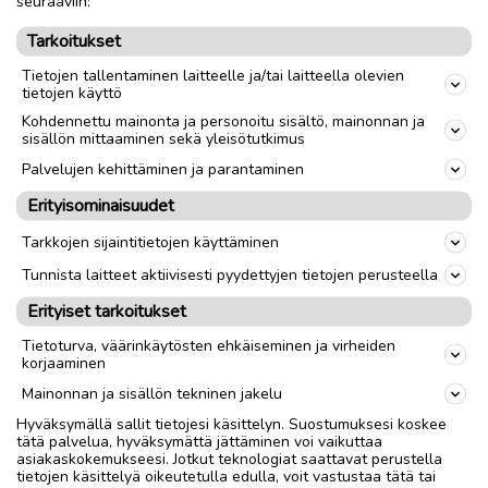
seuraaviin:
Tarkoitukset
Tietojen tallentaminen laitteelle ja/tai laitteella olevien
tietojen käyttö
Kohdennettu mainonta ja personoitu sisältö, mainonnan ja
sisällön mittaaminen sekä yleisötutkimus
Palvelujen kehittäminen ja parantaminen
Erityisominaisuudet
Tarkkojen sijaintitietojen käyttäminen
Tunnista laitteet aktiivisesti pyydettyjen tietojen perusteella
Erityiset tarkoitukset
Tietoturva, väärinkäytösten ehkäiseminen ja virheiden
korjaaminen
Mainonnan ja sisällön tekninen jakelu
Hyväksymällä sallit tietojesi käsittelyn. Suostumuksesi koskee
tätä palvelua, hyväksymättä jättäminen voi vaikuttaa
asiakaskokemukseesi. Jotkut teknologiat saattavat perustella
tietojen käsittelyä oikeutetulla edulla, voit vastustaa tätä tai