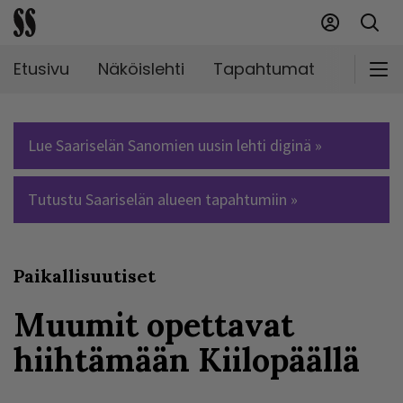
Etusivu
Näköislehti
Tapahtumat
Markki
Lue Saariselän Sanomien uusin lehti diginä »
Tutustu Saariselän alueen tapahtumiin »
Paikallisuutiset
Muumit opettavat
hiihtämään Kiilopäällä