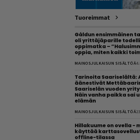
Tuoreimmat
Gáldun ensimmäinen ta
oli yrittäjäparille todel
oppimatka – ”Halusimm
oppia, miten kaikki toim
MAINOSJULKAISUN SISÄLTÖÄ
4.
Tarinoita Saariselältä:
äänestivät Mettäbaari
Saariselän vuoden yrity
Näin vanha paikka sai 
elämän
MAINOSJULKAISUN SISÄLTÖÄ
23
Hillakuume on ovella - 
käyttää karttasovellus
offline-tilassa