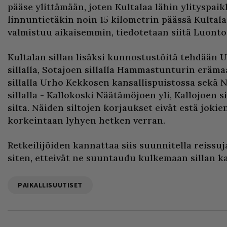
pääse ylittämään, joten Kultalaa lähin ylityspai
linnuntietäkin noin 15 kilometrin päässä Kultala
valmistuu aikaisemmin, tiedotetaan siitä Luonto
Kultalan sillan lisäksi kunnostustöitä tehdään 
sillalla, Sotajoen sillalla Hammastunturin eräma
sillalla Urho Kekkosen kansallispuistossa sekä 
sillalla - Kallokoski Näätämöjoen yli, Kallojoen 
silta. Näiden siltojen korjaukset eivät estä jokie
korkeintaan lyhyen hetken verran.
Retkeilijöiden kannattaa siis suunnitella reissu
siten, etteivät ne suuntaudu kulkemaan sillan ka
PAIKALLISUUTISET