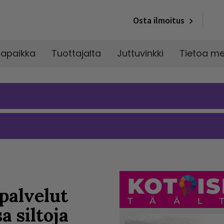
Osta ilmoitus
napaikka
Tuottajalta
Juttuvinkki
Tietoa me
palvelut
 siltoja