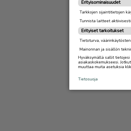
Erityisominaisuudet
Tarkkojen sijaintitietojen k
Tunnista laitteet aktiivisest
Erityiset tarkoitukset
Tietoturva, väärinkäytöste
Mainonnan ja sisällön tekni
Hyväksymällä sallit tietojes
asiakaskokemukseesi. Jotkut t
muuttaa muita asetuksia klik
Tietosuoja