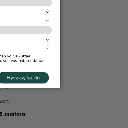
 –
a, miten
Ä
4.8.
treeni
n
nen voi vaikuttaa
, voit vastustaa tätä tai
:
Hyväksy kaikki
län vuoden
nha paikka
Ä
23.7.
ä, Inarissa