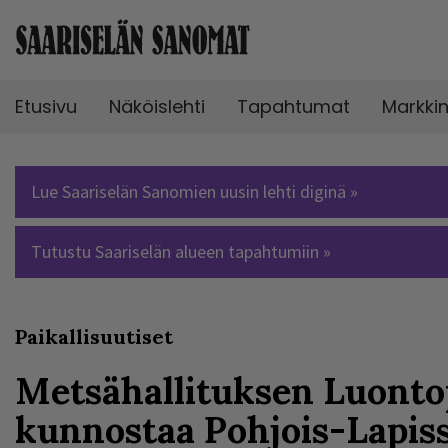
Etusivu
Näköislehti
Tapahtumat
Markki
Lue Saariselän Sanomien uusin lehti diginä »
Tutustu Saariselän alueen tapahtumiin »
Paikallisuutiset
Metsähallituksen Luonto
kunnostaa Pohjois-Lapissa