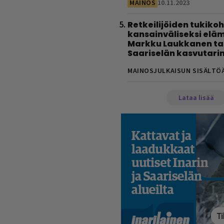
MAINOS
10.11.2023
Retkeilijöiden tukiko
kansainväliseksi eläm
Markku Laukkanen tal
Saariselän kasvutari
MAINOSJULKAISUN SISÄLTÖ
Lataa lisää