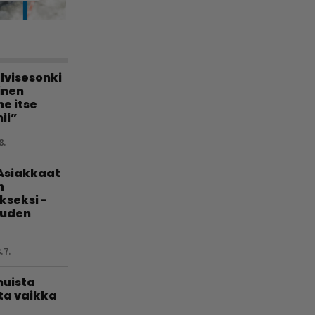
lvisesonki
linen
e itse
ii”
8.
 Asiakkaat
n
kseksi -
uuden
.7.
muista
ta vaikka