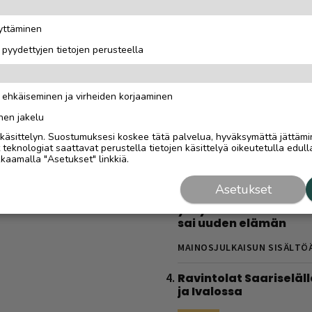
todellinen oppimatka
”Halusimme itse oppi
äyttäminen
kaikki toimii”
i pyydettyjen tietojen perusteella
MAINOSJULKAISUN SISÄLTÖ
Tolkuttoman tehokas 
n ehkäiseminen ja virheiden korjaaminen
kotona – tarvitset vai
käsipainot
nen jakelu
i käsittelyn. Suostumuksesi koskee tätä palvelua, hyväksymättä jättämi
MAINOS
11.3.2024
eknologiat saattavat perustella tietojen käsittelyä oikeutetulla edulla
kaamalla "Asetukset" linkkiä.
Tarinoita Saariselältä
Asiakkaat äänestivät
Asetukset
Mettäbaarin Saarise
yritykseksi - Näin va
sai uuden elämän
MAINOSJULKAISUN SISÄLTÖ
Ravintolat Saariseläll
ja Ivalossa