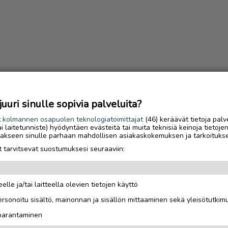
uri sinulle sopivia palveluita?
t
kolmannen osapuolen teknologiatoimittajat
(46) keräävät tietoja palv
tai laitetunniste) hyödyntäen evästeitä tai muita teknisiä keinoja tietoje
jotakseen sinulle parhaan mahdollisen asiakaskokemuksen ja tarkoituks
 tarvitsevat suostumuksesi seuraaviin:
elle ja/tai laitteella olevien tietojen käyttö
Luetuimmat
rsonoitu sisältö, mainonnan ja sisällön mittaaminen sekä yleisötutkim
Gáldun ensimmäinen
 parantaminen
talvisesonki oli yrittä