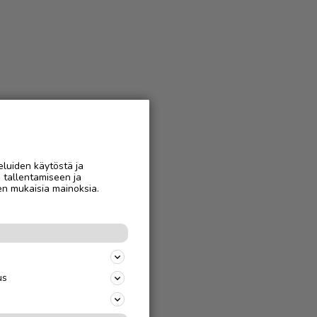
eluiden käytöstä ja
n tallentamiseen ja
en mukaisia mainoksia.
us
jäparille