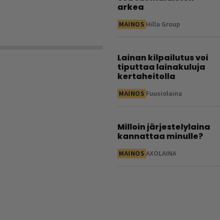
arkea
MAINOS
Hilla Group
Lainan kilpailutus voi
tiputtaa lainakuluja
kertaheitolla
MAINOS
Fuusiolaina
Milloin järjestelylaina
kannattaa minulle?
MAINOS
AXOLAINA