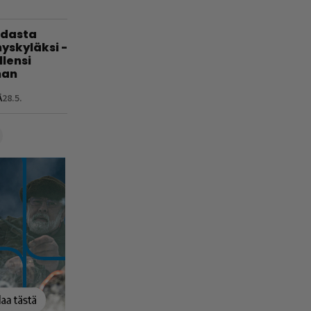
hdasta
yskyläksi -
lensi
nan
Ä
28.5.