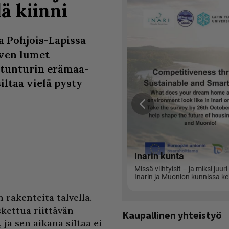
lä kiinni
 Pohjois-Lapissa
lven lumet
stunturin erämaa-
siltaa vielä pysty
n rakenteita talvella.
kettua riittävän
Kaupallinen yhteistyö
ja sen aikana siltaa ei