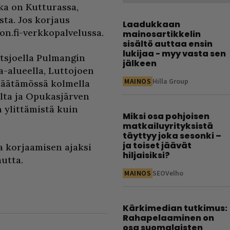
kka on Kutturassa,
sta. Jos korjaus
Laadukkaan
on.fi-verkkopalvelussa.
mainosartikkelin
sisältö auttaa ensin
lukijaa - myy vasta sen
Utsjoella Pulmangin
jälkeen
a-alueella, Luttojoen
MAINOS
Hilla Group
Näätämössä kolmella
silta ja Opukasjärven
n ylittämistä kuin
Miksi osa pohjoisen
matkailuyrityksistä
täyttyy joka sesonki –
ja toiset jäävät
ja korjaamisen ajaksi
hiljaisiksi?
utta.
MAINOS
SEOVelho
Kärkimedian tutkimus:
Rahapelaaminen on
osa suomalaisten