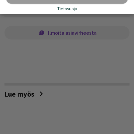
PAIKALLISUUTISET
Tietosuoja
Ilmoita asiavirheestä
Lue myös