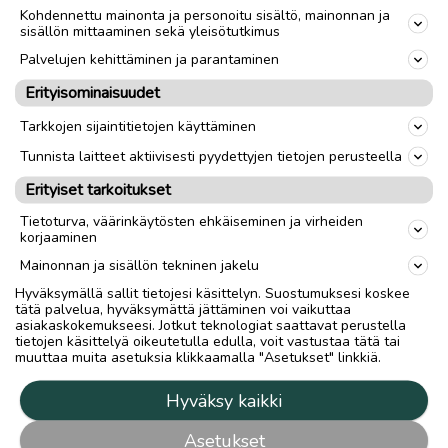
on numeroitu pesäkyltti, mutta joistakin se
Kohdennettu mainonta ja personoitu sisältö, mainonnan ja
vielä puuttuu.
sisällön mittaaminen sekä yleisötutkimus
Palvelujen kehittäminen ja parantaminen
Ilmoitus Metsähallitukseen
Erityisominaisuudet
Tarkkojen sijaintitietojen käyttäminen
Pesistä pyydetään ilmoittamaan
Tunnista laitteet aktiivisesti pyydettyjen tietojen perusteella
Metsähallitukseen Tuomo Ollilalle, puhelin
Erityiset tarkoitukset
0400 241448 tai sähköpostilla
Tietoturva, väärinkäytösten ehkäiseminen ja virheiden
tuomo.ollila@metsa.fi.
korjaaminen
Mainonnan ja sisällön tekninen jakelu
Ilmoituksesta tulee käydä ilmi ilmoituksen
Hyväksymällä sallit tietojesi käsittelyn. Suostumuksesi koskee
tekijän nimi ja yhteystiedot, kunta ja
tätä palvelua, hyväksymättä jättäminen voi vaikuttaa
paikannimi sekä pesän koordinaatit, jos
asiakaskokemukseesi. Jotkut teknologiat saattavat perustella
tietojen käsittelyä oikeutetulla edulla, voit vastustaa tätä tai
mahdollista. Ilmoitetut pesät tarkastetaan
muuttaa muita asetuksia klikkaamalla "Asetukset" linkkiä.
Metsähallituksen toimesta ennen palkkion
maksamista.
Hyväksy kaikki
Asetukset