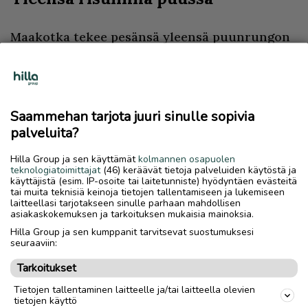
Maakotka tekee pesänsä yleensä puunrungon
puolivälin yläpuolelle, joskus lähes latvaankin.
Haukkojen pesästä sen erottavat jopa useita
senttejä paksut rakennusainesoksat, kun taas
haukan pesässä ei juuri ole sormenvahvuutta
Saammehan tarjota juuri sinulle sopivia
paksumpia oksia.
palveluita?
Merikotka pesii myös yleensä puun
Hilla Group ja sen käyttämät
kolmannen osapuolen
teknologiatoimittajat
(46) keräävät tietoja palveluiden käytöstä ja
latvukseen, ja sen pesä on rakennettu kuivista
käyttäjistä (esim. IP-osoite tai laitetunniste) hyödyntäen evästeitä
oksista ja siinä voi olla lisäksi muuan tuore
tai muita teknisiä keinoja tietojen tallentamiseen ja lukemiseen
laitteellasi tarjotakseen sinulle parhaan mahdollisen
oksa. Molemmat kotkat voivat pesiä kerran
asiakaskokemuksen ja tarkoituksen mukaisia mainoksia.
valitsemassaan puussa useita vuosia.
Hilla Group ja sen kumppanit tarvitsevat suostumuksesi
Pesäaineksista saattaa muodostua vähitellen
seuraaviin:
satojen kilojen painoinen risurakennelma.
Tarkoitukset
Tietojen tallentaminen laitteelle ja/tai laitteella olevien
Lähes kaikissa ennestään tunnetuissa pesissä
tietojen käyttö