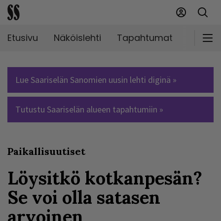
Etusivu
Näköislehti
Tapahtumat
Markki
Lue Saariselän Sanomien uusin lehti diginä »
Tutustu Saariselän alueen tapahtumiin »
Paikallisuutiset
Löysitkö kotkanpesän?
Se voi olla satasen
arvoinen