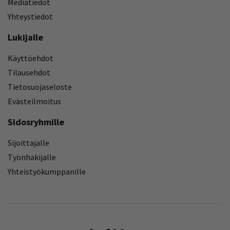
Mediatiedot
Yhteystiedot
Lukijalle
Käyttöehdot
Tilausehdot
Tietosuojaseloste
Evästeilmoitus
Sidosryhmille
Sijoittajalle
Työnhakijalle
Yhteistyökumppanille