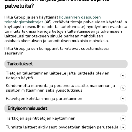
palveluita?
Hilla Group ja sen käyttämät
kolmannen osapuolen
teknologiatoimittajat
(46) keräävät tietoja palveluiden käytöstä ja
käyttäjistä (esim. IP-osoite tai laitetunniste) hyödyntäen evästeitä
tai muita teknisiä keinoja tietojen tallentamiseen ja lukemiseen
laitteellasi tarjotakseen sinulle parhaan mahdollisen
asiakaskokemuksen ja tarkoituksen mukaisia mainoksia.
Hilla Group ja sen kumppanit tarvitsevat suostumuksesi
seuraaviin:
Tarkoitukset
Tietojen tallentaminen laitteelle ja/tai laitteella olevien
tietojen käyttö
Kohdennettu mainonta ja personoitu sisältö, mainonnan ja
sisällön mittaaminen sekä yleisötutkimus
Palvelujen kehittäminen ja parantaminen
Erityisominaisuudet
Tarkkojen sijaintitietojen käyttäminen
Tunnista laitteet aktiivisesti pyydettyjen tietojen perusteella