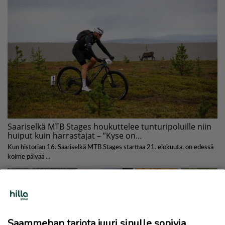
Saammehan tarjota juuri sinulle sopivia