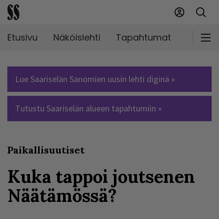
Etusivu
Näköislehti
Tapahtumat
Markki
Lue Saariselän Sanomien uusin lehti diginä »
Tutustu Saariselän alueen tapahtumiin »
Paikallisuutiset
Kuka tappoi joutsenen
Näätämössä?