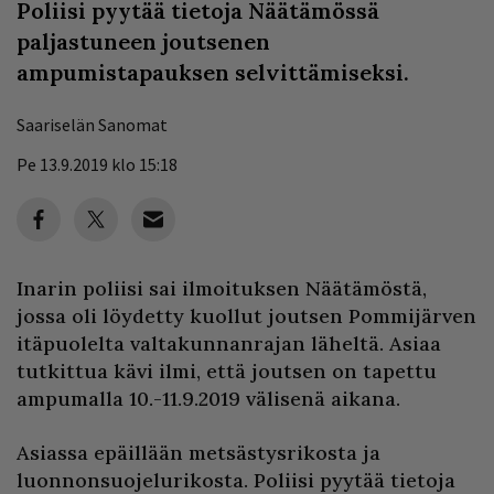
Poliisi pyytää tietoja Näätämössä
paljastuneen joutsenen
ampumistapauksen selvittämiseksi.
Saariselän Sanomat
Pe 13.9.2019 klo 15:18
Inarin poliisi sai ilmoituksen Näätämöstä,
jossa oli löydetty kuollut joutsen Pommijärven
itäpuolelta valtakunnanrajan läheltä. Asiaa
tutkittua kävi ilmi, että joutsen on tapettu
ampumalla 10.-11.9.2019 välisenä aikana.
Asiassa epäillään metsästysrikosta ja
luonnonsuojelurikosta. Poliisi pyytää tietoja