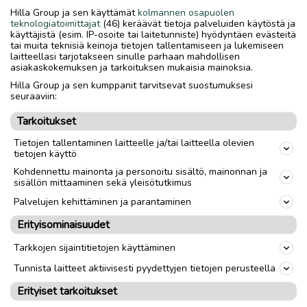
Hilla Group ja sen käyttämät
kolmannen osapuolen
teknologiatoimittajat
(46) keräävät tietoja palveluiden käytöstä ja
käyttäjistä (esim. IP-osoite tai laitetunniste) hyödyntäen evästeitä
tai muita teknisiä keinoja tietojen tallentamiseen ja lukemiseen
laitteellasi tarjotakseen sinulle parhaan mahdollisen
asiakaskokemuksen ja tarkoituksen mukaisia mainoksia.
Hilla Group ja sen kumppanit tarvitsevat suostumuksesi
seuraaviin:
Tarkoitukset
Tietojen tallentaminen laitteelle ja/tai laitteella olevien
tietojen käyttö
Kohdennettu mainonta ja personoitu sisältö, mainonnan ja
sisällön mittaaminen sekä yleisötutkimus
Palvelujen kehittäminen ja parantaminen
Erityisominaisuudet
Tarkkojen sijaintitietojen käyttäminen
Tunnista laitteet aktiivisesti pyydettyjen tietojen perusteella
Erityiset tarkoitukset