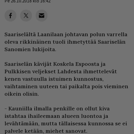
Pe 26.10.2018 klo 16:42
Saariselältä Laanilaan johtavan polun varrella
oleva rikkinäinen tuoli ihmetyttää Saariselän
Sanomien lukijoita.
Saariselän kävijät Koskela Espoosta ja
Pulkkisen veljekset Lahdesta ihmettelevät
kenen vastuulla istuimen kunnostus,
vaihtaminen uuteen tai paikalta pois vieminen
oikein olisin.
- Kauniilla ilmalla penkille on ollut kiva
istahtaa ihaileemaan alueen luontoa ja
levähtämään, mutta tällaisessa kunnossa se ei
palvele ketään, miehet sanovat.