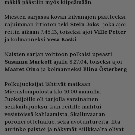
mäkiä päästiin myös kiipeämään.
Miesten sarjassa kovan kilvanajon päätteeksi
rajuimman irtioton teki
Stein Joks
, joka ajoi
reitin aikaan 7.45.13, toiseksi ajoi
Ville Petter
ja kolmanneksi
Vesa Kaski
.
Naisten sarjan voittoon polkaisi upeasti
Susanna Markoff
ajalla 8.27.04, toiseksi ajoi
Maaret Oino
ja kolmanneksi
Elina Österberg
.
Polkujuoksijat lähtivät matkaan
Mieraslompolosta klo 10.00 aamulla.
Juoksijoille oli tarjolla varsinainen
seikkailujuoksu, kun reitille mahtui
vesistöissä kahlaamista, Skalluvaaran
poronerottelualue, sekä avotuntureita. Ilta-
aurinko paistoi ja näkymät Ailikkaalta olivat