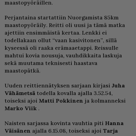
maastopyöräillen.
Perjantaina startattiin Nuorgamista 85km
maastopyöräily. Reitti oli uusi ja tämä matka
ajettiin ensimmäistä kertaa. Lenkki ei
todellakaan ollut “vaan kasivitonen”, sillä
kyseessä oli raaka erämaaetappi. Reissulle
mahtui kovia nousuja, vauhdikkaita laskuja
sekä muutama teknisesti haastava
maastopätkä.
Uuden reittiennätyksen sarjaan kirjasi
Juha
Vähämetsä
todella kovalla ajalla 3.52.54,
toiseksi ajoi
Matti Pokkinen
ja kolmanneksi
Marko Viik
.
Naisten sarjassa kovinta vauhtia piti
Hanna
Väisänen
ajalla 6.15.08, toiseksi ajoi
Tarja