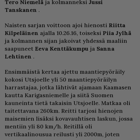
Tero Niemelä
ja kolmanneksi
Jussi
Tanskanen
.
Naisten sarjan voittoon ajoi hienosti
Riitta
Kilpeläinen
ajalla 10.26.16, toiseksi
Piia Jylhä
ja kolmannen sijan jakoivat yhdessä maaliin
saapuneet
Eeva Kenttäkumpu
ja
Sanna
Lehtinen
.
Ensimmäistä kertaa ajettu maantiepyöräily
kokosi Utsjoelle yli 50 maantiepyöräilyn
harrastajaa, jotka lähtivät ajamaan Kaamasen
kautta Karigasniemelle ja siitä Suomen
kauneinta tietä takaisin Utsjoelle. Matkaa oli
taitettavana 260km. Reitti tarjosi hienojen
maisemien lisäksi kovavauhtisen laskun, jossa
mentiin yli 80 km/h. Reitillä oli
vertikaalinousua reilusti yli 2000m, joten