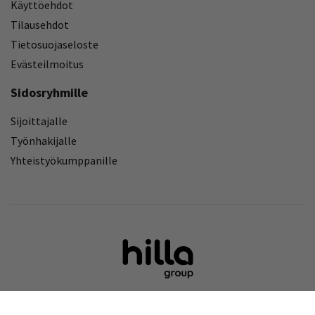
Käyttöehdot
Tilausehdot
Tietosuojaseloste
Evästeilmoitus
Sidosryhmille
Sijoittajalle
Työnhakijalle
Yhteistyökumppanille