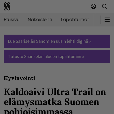
Etusivu
Näköislehti
Tapahtumat
Markki
Lue Saariselän Sanomien uusin lehti diginä »
Tutustu Saariselän alueen tapahtumiin »
Hyvinvointi
Kaldoaivi Ultra Trail on
elämysmatka Suomen
pohjoisimmassa