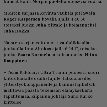
huimat kohti Norjan puolelta nousevia vuoria.
Miesten sarjassa kovinta vauhtia piti
Svein
Roger Kaspersen
kovalla ajalla 4.40.30,
toiseksi juoksi
Juha Ylitalo
ja kolmanneksi
Juha Hokka
.
Naisten sarjan voiton otti vauhdikkaalla
juoksulla
Iina Ahokas
ajalla 6.24.17, toiseksi
juoksi
Saara Nurmela
ja kolmanneksi
Niina
Kauppinen
.
– Team Kaldoaivi Ultra Trailin puolesta suuri
kiitos kaikille osallistujille, talkoolaisille,
yhteistyökumppaneille ja kannustajille! Oli
mahtavaa päästä tekemään elämyksellistä
tapahtumaa, kilpailun johtaja Simo Kurko
kiittelee.