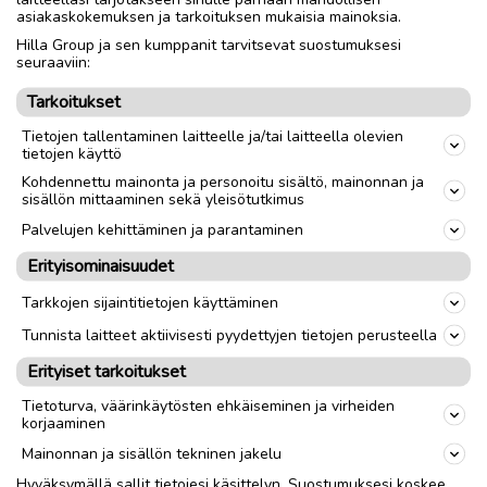
Ilmoita asiavirheestä
asiakaskokemuksen ja tarkoituksen mukaisia mainoksia.
Hilla Group ja sen kumppanit tarvitsevat suostumuksesi
seuraaviin:
Tarkoitukset
Tietojen tallentaminen laitteelle ja/tai laitteella olevien
tietojen käyttö
Kohdennettu mainonta ja personoitu sisältö, mainonnan ja
sisällön mittaaminen sekä yleisötutkimus
Lue myös
Palvelujen kehittäminen ja parantaminen
Erityisominaisuudet
Tarkkojen sijaintitietojen käyttäminen
Tunnista laitteet aktiivisesti pyydettyjen tietojen perusteella
Erityiset tarkoitukset
Tietoturva, väärinkäytösten ehkäiseminen ja virheiden
korjaaminen
Mainonnan ja sisällön tekninen jakelu
Hyväksymällä sallit tietojesi käsittelyn. Suostumuksesi koskee