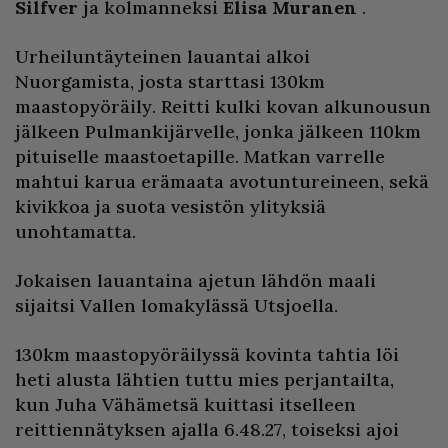
Silfver
ja kolmanneksi
Elisa Muranen
.
Urheiluntäyteinen lauantai alkoi
Nuorgamista, josta starttasi 130km
maastopyöräily. Reitti kulki kovan alkunousun
jälkeen Pulmankijärvelle, jonka jälkeen 110km
pituiselle maastoetapille. Matkan varrelle
mahtui karua erämaata avotuntureineen, sekä
kivikkoa ja suota vesistön ylityksiä
unohtamatta.
Jokaisen lauantaina ajetun lähdön maali
sijaitsi Vallen lomakylässä Utsjoella.
130km maastopyöräilyssä kovinta tahtia löi
heti alusta lähtien tuttu mies perjantailta,
kun Juha Vähämetsä kuittasi itselleen
reittiennätyksen ajalla 6.48.27, toiseksi ajoi