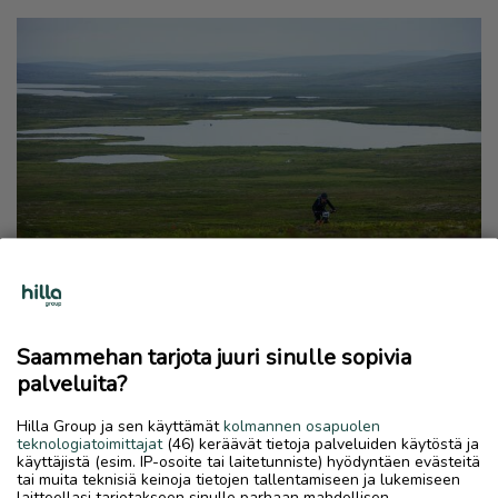
Saammehan tarjota juuri sinulle sopivia
palveluita?
HYVINVOINTI
Hilla Group ja sen käyttämät
kolmannen osapuolen
teknologiatoimittajat
(46) keräävät tietoja palveluiden käytöstä ja
käyttäjistä (esim. IP-osoite tai laitetunniste) hyödyntäen evästeitä
tai muita teknisiä keinoja tietojen tallentamiseen ja lukemiseen
laitteellasi tarjotakseen sinulle parhaan mahdollisen