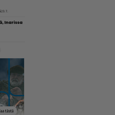
Ä
23.7.
ä, Inarissa