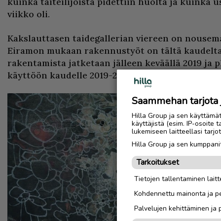
kuinka taiteilijoista pidettiin huolta ja kuinka 
viikko oli.
Kakslauttasen taidegallerian viereen on nousema
Eiramon mukaan rakennustyöt on tältä kaudelta
rakentamista jatketaan jälleen keväällä 2019 ja 
käyttöön kaudelle 2019-2020.
Saammehan tarjota ju
Hilla Group ja sen käyttämä
käyttäjistä (esim. IP-osoite 
lukemiseen laitteellasi tar
Hilla Group ja sen kumppanit
Tarkoitukset
Tietojen tallentaminen laitte
Kohdennettu mainonta ja pe
Palvelujen kehittäminen ja