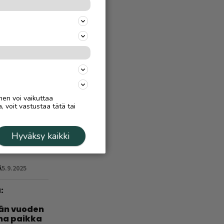
 –
a, miten
Ä
4.8.
treeni
n
nen voi vaikuttaa
, voit vastustaa tätä tai
Hyväksy kaikki
 virtaa
Ä
5.9.2025
:
län vuoden
nha paikka