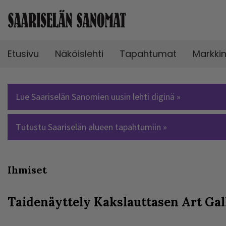
Etusivu
Näköislehti
Tapahtumat
Markki
Lue Saariselän Sanomien uusin lehti diginä »
Tutustu Saariselän alueen tapahtumiin »
Ihmiset
Taidenäyttely Kakslauttasen Art Gal