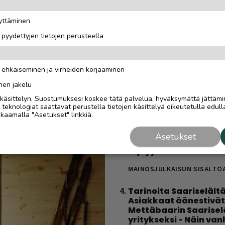
todellinen oppimatka
”Halusimme itse oppi
äyttäminen
kaikki toimii”
i pyydettyjen tietojen perusteella
MAINOSJULKAISUN SISÄLTÖ
Tolkuttoman tehokas 
n ehkäiseminen ja virheiden korjaaminen
kotona – tarvitset vai
käsipainot
nen jakelu
i käsittelyn. Suostumuksesi koskee tätä palvelua, hyväksymättä jättämi
MAINOS
11.3.2024
eknologiat saattavat perustella tietojen käsittelyä oikeutetulla edulla
kaamalla "Asetukset" linkkiä.
Sähköautoilijan opas
Saariselälle – viisi
Asetukset
latauspaikkaa, joista
löytyy varmasti
MAINOSJULKAISUN SISÄLTÖ
Tarinoita Saariselältä
Asiakkaat äänestivät
Mettäbaarin Saarise
yritykseksi - Näin va