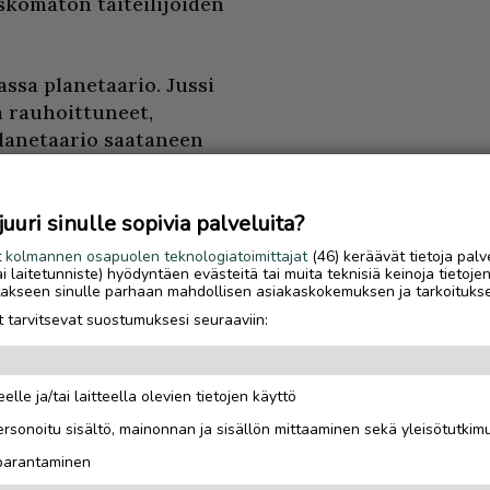
uskomaton taiteilijoiden
ssa planetaario. Jussi
 rauhoittuneet,
planetaario saataneen
uri sinulle sopivia palveluita?
t
kolmannen osapuolen teknologiatoimittajat
(46) keräävät tietoja palv
tai laitetunniste) hyödyntäen evästeitä tai muita teknisiä keinoja tietoje
jotakseen sinulle parhaan mahdollisen asiakaskokemuksen ja tarkoituks
 tarvitsevat suostumuksesi seuraaviin:
elle ja/tai laitteella olevien tietojen käyttö
Luetuimmat
rsonoitu sisältö, mainonnan ja sisällön mittaaminen sekä yleisötutkim
Gáldun ensimmäinen
 parantaminen
talvisesonki oli yrittä