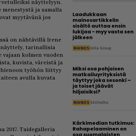
rvetulleiksi näyttelyyn.
le menestystä ja samalla
Laadukkaan
 ovat myytävänä jos
mainosartikkelin
sisältö auttaa ensin
lukijaa - myy vasta sen
jälkeen
ssä on nähtävillä Irene
äyttely, tarinallisia
MAINOS
Hilla Group
lle vajaan kolmen vuoden
ta, kuvista, väreistä ja
Miksi osa pohjoisen
 hienoon työhön liittyy
matkailuyrityksistä
taiteen avulla kuvata
täyttyy joka sesonki –
ja toiset jäävät
hiljaisiksi?
MAINOS
SEOVelho
Kärkimedian tutkimus:
Rahapelaaminen on
a 2017. Taidegalleria
osa suomalaisten