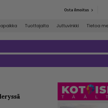
Osta ilmoitus
napaikka
Tuottajalta
Juttuvinkki
Tietoa me
leryssä