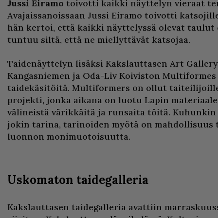
Jussi Eiramo
toivotti kaikki näyttelyn vieraat te
Avajaissanoissaan Jussi Eiramo toivotti katsojil
hän kertoi, että kaikki näyttelyssä olevat taulut
tuntuu siltä, että ne miellyttävät katsojaa.
Taidenäyttelyn lisäksi Kakslauttasen Art Gallery
Kangasniemen ja Oda-Liv Koiviston Multiformes n
taidekäsitöitä. Multiformers on ollut taiteilijoi
projekti, jonka aikana on luotu Lapin materiaaleis
välineistä värikkäitä ja runsaita töitä. Kuhunkin
jokin tarina, tarinoiden myötä on mahdollisuus 
luonnon monimuotoisuutta.
Uskomaton taidegalleria
Kakslauttasen taidegalleria avattiin marraskuuss