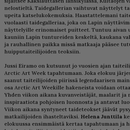
sijaitsee Kakslauttasen länsikylässä, Kultaojen v
nelostieltä. Taidegallerian vaihtuvat näyttelyt ta
upeita katselukokemuksia. Haastattelemani taite
vuolaasti taidegalleriaa, joka on Lapin näyttävimp
näyttelyille erinomaiset puitteet. Tuntuu aivan
kauniin Lapin tuntureiden keskeltä, kaukana val
ja rauhallinen paikka missä matkaaja pääsee t
huipputaiteilijoiden teoksiin.
Jussi Eiramo on kutsunut jo vuosien ajan taitei
Arctic Art Week tapahtumaan. Joka elokuu järj
saanut taiteilijoiden piirissä legendaarisen main
osa Arctic Art Weekille hakeneista voidaan ott
Yhden viikon aikana kuvanveistäjät, maalarit ja 
inspiraatiota pohjoisen luonnosta ja antavat lu
Viikon aikana syntyneet taideteokset jäävät pys
matkailijoiden ihasteltaviksi.
Helena Junttila
ke
elokuussa ensimmäistä kertaa tapahtumaan ja h