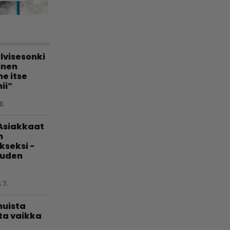
lvisesonki
linen
e itse
ii”
8.
 Asiakkaat
n
kseksi -
uuden
.7.
muista
ta vaikka