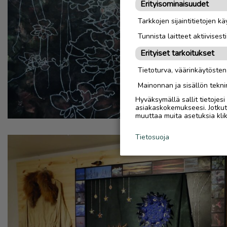
Erityisominaisuudet
Tarkkojen sijaintitietojen k
Tunnista laitteet aktiivisest
Erityiset tarkoitukset
Tietoturva, väärinkäytöste
Mainonnan ja sisällön tekni
Hyväksymällä sallit tietojes
asiakaskokemukseesi. Jotkut t
muuttaa muita asetuksia klik
Tietosuoja