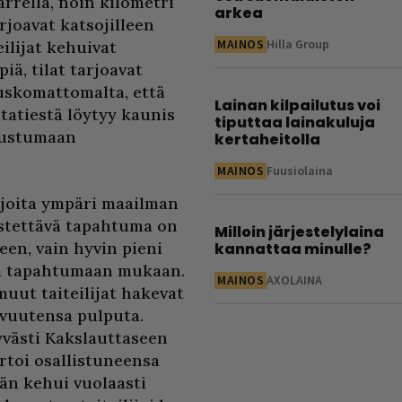
arrella, noin kilometri
arkea
rjoavat katsojilleen
MAINOS
Hilla Group
ilijat kehuivat
iä, tilat tarjoavat
 uskomattomalta, että
Lainan kilpailutus voi
tatiestä löytyy kaunis
tiputtaa lainakuluja
utustumaan
kertaheitolla
MAINOS
Fuusiolaina
lijoita ympäri maailman
estettävä tapahtuma on
Milloin järjestelylaina
een, vain hyvin pieni
kannattaa minulle?
aa tapahtumaan mukaan.
MAINOS
AXOLAINA
muut taiteilijat hakevat
ovuutensa pulputa.
yvästi Kakslauttaseen
rtoi osallistuneensa
än kehui vuolaasti