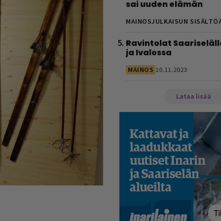
sai uuden elämän
MAINOSJULKAISUN SISÄLTÖ
Ravintolat Saariseläll
ja Ivalossa
MAINOS
10.11.2023
Lataa lisää