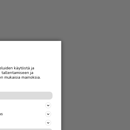
eluiden käytöstä ja
n tallentamiseen ja
en mukaisia mainoksia.
us
jäparille