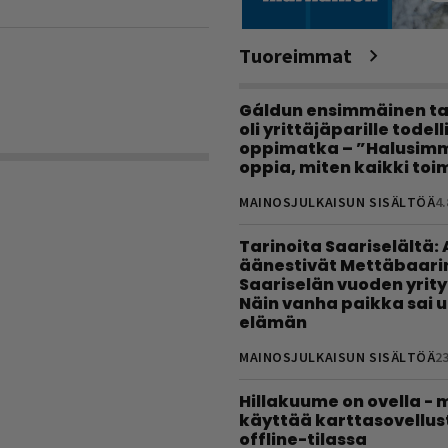
Tuoreimmat
Gáldun ensimmäinen ta
oli yrittäjäparille todel
oppimatka – ”Halusimm
oppia, miten kaikki toim
MAINOSJULKAISUN SISÄLTÖÄ
4.
Tarinoita Saariselältä:
äänestivät Mettäbaari
Saariselän vuoden yrity
Näin vanha paikka sai 
elämän
MAINOSJULKAISUN SISÄLTÖÄ
23
Hillakuume on ovella - 
käyttää karttasovellus
offline-tilassa