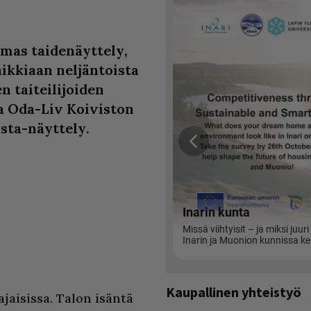
lmas taidenäyttely,
aikkiaan neljäntoista
n taiteilijoiden
ja Oda-Liv Koiviston
ista-näyttely.
Kaupallinen yhteistyö
ajaisissa. Talon isäntä