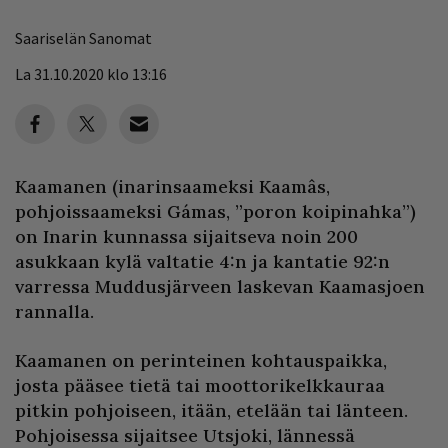
Saariselän Sanomat
La 31.10.2020 klo 13:16
Kaamanen (inarinsaameksi Kaamâs,
pohjoissaameksi Gámas, ”poron koipinahka”)
on Inarin kunnassa sijaitseva noin 200
asukkaan kylä valtatie 4:n ja kantatie 92:n
varressa Muddusjärveen laskevan Kaamasjoen
rannalla.
Kaamanen on perinteinen kohtauspaikka,
josta pääsee tietä tai moottorikelkkauraa
pitkin pohjoiseen, itään, etelään tai länteen.
Pohjoisessa sijaitsee Utsjoki, lännessä