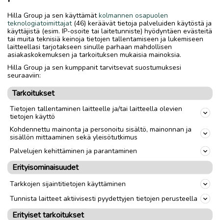
Hilla Group ja sen käyttämät
kolmannen osapuolen
teknologiatoimittajat
(46) keräävät tietoja palveluiden käytöstä ja
käyttäjistä (esim. IP-osoite tai laitetunniste) hyödyntäen evästeitä
tai muita teknisiä keinoja tietojen tallentamiseen ja lukemiseen
laitteellasi tarjotakseen sinulle parhaan mahdollisen
asiakaskokemuksen ja tarkoituksen mukaisia mainoksia.
Hilla Group ja sen kumppanit tarvitsevat suostumuksesi
seuraaviin:
Tarkoitukset
Tietojen tallentaminen laitteelle ja/tai laitteella olevien
tietojen käyttö
Kohdennettu mainonta ja personoitu sisältö, mainonnan ja
sisällön mittaaminen sekä yleisötutkimus
Palvelujen kehittäminen ja parantaminen
Erityisominaisuudet
Tarkkojen sijaintitietojen käyttäminen
Tunnista laitteet aktiivisesti pyydettyjen tietojen perusteella
Erityiset tarkoitukset