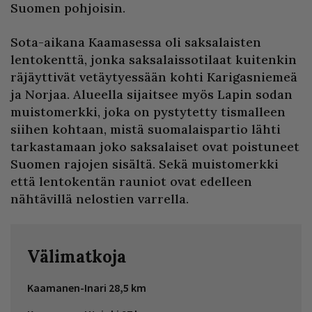
Suomen pohjoisin.
Sota-aikana Kaamasessa oli saksalaisten
lentokenttä, jonka saksalaissotilaat kuitenkin
räjäyttivät vetäytyessään kohti Karigasniemeä
ja Norjaa. Alueella sijaitsee myös Lapin sodan
muistomerkki, joka on pystytetty tismalleen
siihen kohtaan, mistä suomalaispartio lähti
tarkastamaan joko saksalaiset ovat poistuneet
Suomen rajojen sisältä. Sekä muistomerkki
että lentokentän rauniot ovat edelleen
nähtävillä nelostien varrella.
Vä­li­mat­ko­ja
Kaamanen-Inari 28,5 km