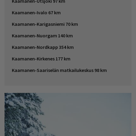
Kaamanen-Utsjoki 97 km
Kaamanen-Iva­lo 67 km
Kaamanen-Karigasniemi 70 km
Kaamanen-Nuorgam 140 km
Kaamanen-Nordkapp 354 km
Kaamanen-Kirkenes 177 km
Kaamanen-Saa­ri­se­län mat­kai­lu­kes­kus 98 km