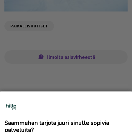
PAIKALLISUUTISET
Ilmoita asiavirheestä
Lue myös
Saammehan tarjota juuri sinulle sopivia
palveluita?