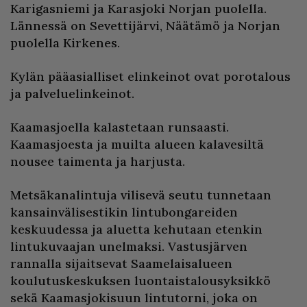
Karigasniemi ja Karasjoki Norjan puolella.
Lännessä on Sevettijärvi, Näätämö ja Norjan
puolella Kirkenes.
Kylän pääasialliset elinkeinot ovat porotalous
ja palveluelinkeinot.
Kaamasjoella kalastetaan runsaasti.
Kaamasjoesta ja muilta alueen kalavesiltä
nousee taimenta ja harjusta.
Metsäkanalintuja vilisevä seutu tunnetaan
kansainvälisestikin lintubongareiden
keskuudessa ja aluetta kehutaan etenkin
lintukuvaajan unelmaksi. Vastusjärven
rannalla sijaitsevat Saamelaisalueen
koulutuskeskuksen luontaistalousyksikkö
sekä Kaamasjokisuun lintutorni, joka on