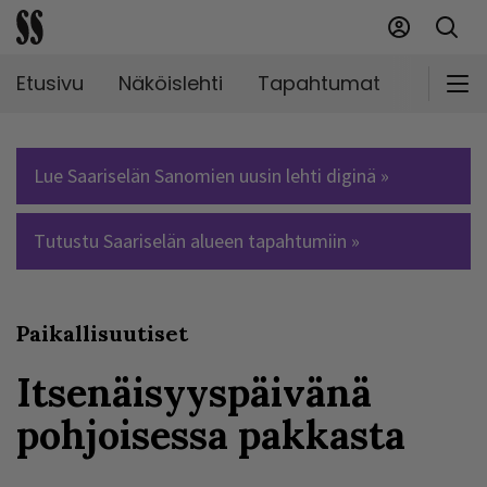
Etusivu
Näköislehti
Tapahtumat
Markki
Lue Saariselän Sanomien uusin lehti diginä »
Tutustu Saariselän alueen tapahtumiin »
Paikallisuutiset
Itsenäisyyspäivänä
pohjoisessa pakkasta