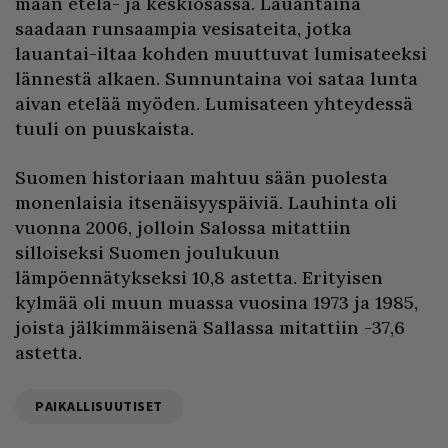
maan etelä- ja keskiosassa. Lauantaina
saadaan runsaampia vesisateita, jotka
lauantai-iltaa kohden muuttuvat lumisateeksi
lännestä alkaen. Sunnuntaina voi sataa lunta
aivan etelää myöden. Lumisateen yhteydessä
tuuli on puuskaista.
Suomen historiaan mahtuu sään puolesta
monenlaisia itsenäisyyspäiviä. Lauhinta oli
vuonna 2006, jolloin Salossa mitattiin
silloiseksi Suomen joulukuun
lämpöennätykseksi 10,8 astetta. Erityisen
kylmää oli muun muassa vuosina 1973 ja 1985,
joista jälkimmäisenä Sallassa mitattiin -37,6
astetta.
PAIKALLISUUTISET