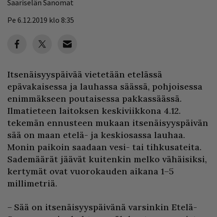
Saariselän Sanomat
Pe 6.12.2019 klo 8:35
Itsenäisyyspäivää vietetään etelässä
epävakaisessa ja lauhassa säässä, pohjoisessa
enimmäkseen poutaisessa pakkassäässä.
Ilmatieteen laitoksen keskiviikkona 4.12.
tekemän ennusteen mukaan itsenäisyyspäivän
sää on maan etelä- ja keskiosassa lauhaa.
Monin paikoin saadaan vesi- tai tihkusateita.
Sademäärät jäävät kuitenkin melko vähäisiksi,
kertymät ovat vuorokauden aikana 1–5
millimetriä.
– Sää on itsenäisyyspäivänä varsinkin Etelä-