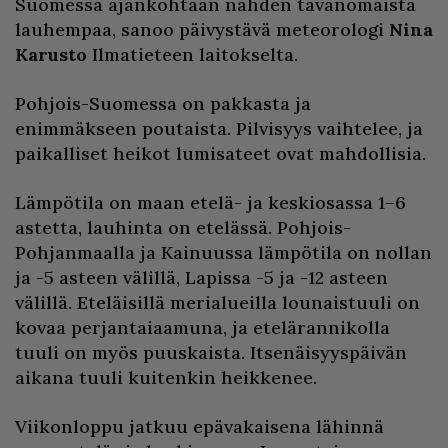
Suomessa ajankohtaan nähden tavanomaista
lauhempaa, sanoo päivystävä meteorologi
Nina
Karusto
Ilmatieteen laitokselta.
Pohjois-Suomessa on pakkasta ja
enimmäkseen poutaista. Pilvisyys vaihtelee, ja
paikalliset heikot lumisateet ovat mahdollisia.
Lämpötila on maan etelä- ja keskiosassa 1–6
astetta, lauhinta on etelässä. Pohjois-
Pohjanmaalla ja Kainuussa lämpötila on nollan
ja -5 asteen välillä, Lapissa -5 ja -12 asteen
välillä. Eteläisillä merialueilla lounaistuuli on
kovaa perjantaiaamuna, ja etelärannikolla
tuuli on myös puuskaista. Itsenäisyyspäivän
aikana tuuli kuitenkin heikkenee.
Viikonloppu jatkuu epävakaisena lähinnä