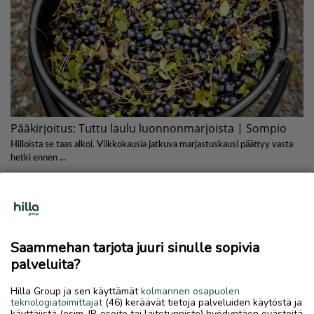
Saammehan tarjota juuri sinulle sopivia
palveluita?
Hilla Group ja sen käyttämät
kolmannen osapuolen
teknologiatoimittajat
(46) keräävät tietoja palveluiden käytöstä ja
käyttäjistä (esim. IP-osoite tai laitetunniste) hyödyntäen evästeitä