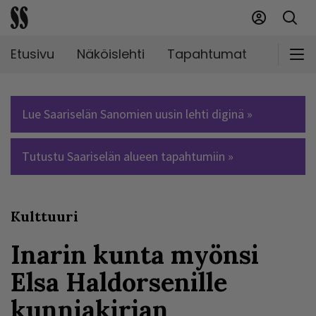
Etusivu
Näköislehti
Tapahtumat
Markki
Lue Saariselän Sanomien uusin lehti diginä »
Tutustu Saariselän alueen tapahtumiin »
Kulttuuri
Inarin kunta myönsi
Elsa Haldorsenille
kunniakirjan