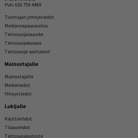
Puh: 020 750 4469
Tuottajan yhteystiedot
Medianvapausasetus
Tietosuojalauseke
Tietosuojakuvaus
Tietosuoja-asetukset
Mainostajalle
Mainostajalle
Mediatiedot
Yhteystiedot
Lukijalle
Käyttöehdot
Tilausehdot
Tietosuojaseloste