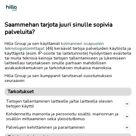
Saammehan tarjota juuri sinulle sopivia
palveluita?
Hilla Group ja sen käyttämät
kolmannen osapuolen
teknologiatoimittajat
(46) keräävät tietoja palveluiden käytöstä ja
käyttäjistä (esim. IP-osoite tai laitetunniste) hyödyntäen evästeitä
tai muita teknisiä keinoja tietojen tallentamiseen ja lukemiseen
laitteellasi tarjotakseen sinulle parhaan mahdollisen
asiakaskokemuksen ja tarkoituksen mukaisia mainoksia.
Hilla Group ja sen kumppanit tarvitsevat suostumuksesi
seuraaviin:
Tarkoitukset
Tietojen tallentaminen laitteelle ja/tai laitteella olevien
tietojen käyttö
Kohdennettu mainonta ja personoitu sisältö, mainonnan ja
sisällön mittaaminen sekä yleisötutkimus
Palvelujen kehittäminen ja parantaminen