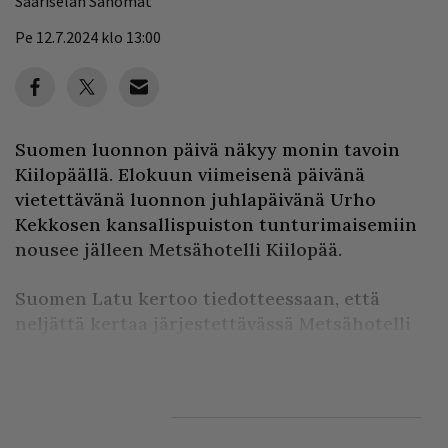
Saariselän Sanomat
Pe 12.7.2024 klo 13:00
Suomen luonnon päivä näkyy monin tavoin
Kiilopäällä. Elokuun viimeisenä päivänä
vietettävänä luonnon juhlapäivänä Urho
Kekkosen kansallispuiston tunturimaisemiin
nousee jälleen Metsähotelli Kiilopää.
Suomen Latu kertoo tiedotteessaan, että
neljättä kertaa järjestettävässä Metsähotelli
Kiilopäässä maj