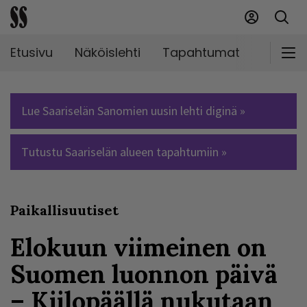
Etusivu
Näköislehti
Tapahtumat
Markki
Lue Saariselän Sanomien uusin lehti diginä »
Tutustu Saariselän alueen tapahtumiin »
Paikallisuutiset
Elokuun viimeinen on
Suomen luonnon päivä
– Kiilopäällä nukutaan