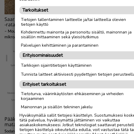
Tarkoitukset
Tietojen tallentaminen laitteelle ja/tai laitteella olevien
tietojen käyttö
Kohdennettu mainonta ja personoitu sisältö, mainonnan ja
sisällön mittaaminen sekä yleisötutkimus
Palvelujen kehittäminen ja parantaminen
Erityisominaisuudet
Tarkkojen sijaintitietojen käyttäminen
Tunnista laitteet aktiivisesti pyydettyjen tietojen perusteell
Erityiset tarkoitukset
Tietoturva, väärinkäytösten ehkäiseminen ja virheiden
korjaaminen
Mainonnan ja sisällön tekninen jakelu
Hyväksymällä sallit tietojesi käsittelyn. Suostumuksesi kosk
tätä palvelua, hyväksymättä jättäminen voi vaikuttaa
asiakaskokemukseesi. Jotkut teknologiat saattavat perustel
tietojen käsittelyä oikeutetulla edulla, voit vastustaa tätä ta