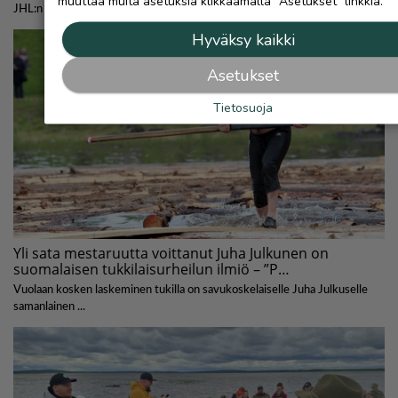
muuttaa muita asetuksia klikkaamalla "Asetukset" linkkiä.
Hyväksy kaikki
Asetukset
Tietosuoja