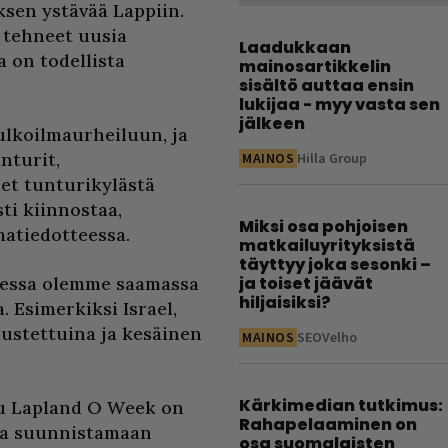
sen ystävää Lappiin.
 tehneet uusia
Laadukkaan
a on todellista
mainosartikkelin
sisältö auttaa ensin
lukijaa - myy vasta sen
jälkeen
 ulkoilmaurheiluun, ja
nturit,
MAINOS
Hilla Group
et tunturikylästä
ti kiinnostaa,
Miksi osa pohjoisen
atiedotteessa.
matkailuyrityksistä
täyttyy joka sesonki –
aessa olemme saamassa
ja toiset jäävät
hiljaisiksi?
 Esimerkiksi Israel,
edustettuina ja kesäinen
MAINOS
SEOVelho
Kärkimedian tutkimus:
ttu Lapland O Week on
Rahapelaaminen on
sa suunnistamaan
osa suomalaisten