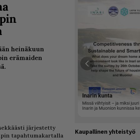
aa
pin
a
tään heinäkuun
pin erämaiden
ä.
ekkäästi järjestetty
Kaupallinen yhteistyö
apin tapahtumakartalla