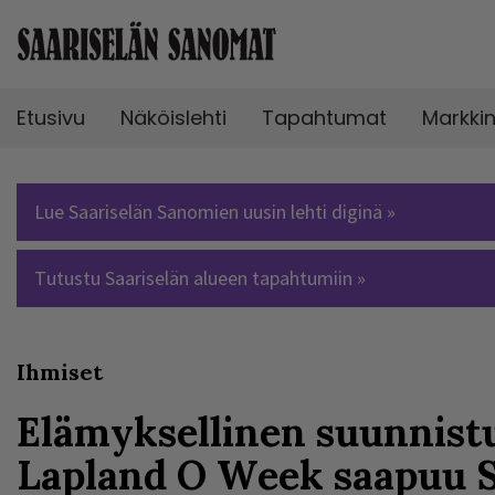
Etusivu
Näköislehti
Tapahtumat
Markki
Lue Saariselän Sanomien uusin lehti diginä »
Tutustu Saariselän alueen tapahtumiin »
Ihmiset
Elämyksellinen suunnist
Lapland O Week saapuu Sa