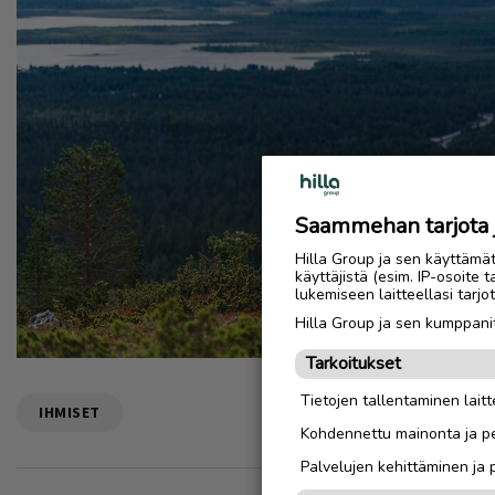
Saammehan tarjota ju
Hilla Group ja sen käyttämä
käyttäjistä (esim. IP-osoite 
lukemiseen laitteellasi tar
Hilla Group ja sen kumppanit
Tarkoitukset
Tietojen tallentaminen laitte
IHMISET
Kohdennettu mainonta ja pe
Palvelujen kehittäminen ja