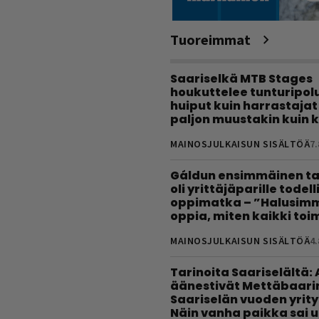
Tuoreimmat
Saariselkä MTB Stages
houkuttelee tunturipolui
huiput kuin harrastajat
paljon muustakin kuin k
MAINOSJULKAISUN SISÄLTÖÄ
7.
Gáldun ensimmäinen ta
oli yrittäjäparille todel
oppimatka – ”Halusimm
oppia, miten kaikki toim
MAINOSJULKAISUN SISÄLTÖÄ
4.
Tarinoita Saariselältä:
äänestivät Mettäbaari
Saariselän vuoden yrity
Näin vanha paikka sai 