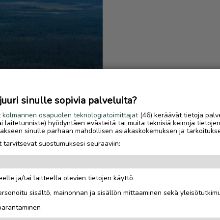
uri sinulle sopivia palveluita?
t
kolmannen osapuolen teknologiatoimittajat
(46) keräävät tietoja palv
tai laitetunniste) hyödyntäen evästeitä tai muita teknisiä keinoja tietoje
jotakseen sinulle parhaan mahdollisen asiakaskokemuksen ja tarkoituks
 tarvitsevat suostumuksesi seuraaviin:
elle ja/tai laitteella olevien tietojen käyttö
Luetuimmat
rsonoitu sisältö, mainonnan ja sisällön mittaaminen sekä yleisötutkim
Saariselkä MTB Stage
 parantaminen
houkuttelee tunturipol