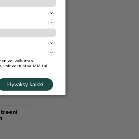
at – ”Kyse
uin
Ä
7.8.
 virtaa
nen voi vaikuttaa
, voit vastustaa tätä tai
Ä
5.9.2025
ä, Inarissa
Hyväksy kaikki
treeni
n