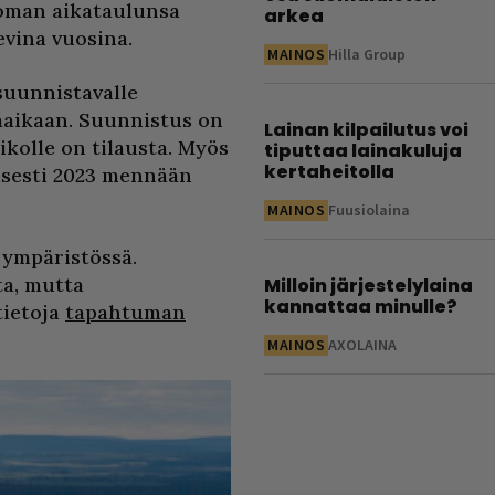
a oman aikataulunsa
arkea
evina vuosina.
MAINOS
Hilla Group
suunnistavalle
säaikaan. Suunnistus on
Lainan kilpailutus voi
kolle on tilausta. Myös
tiputtaa lainakuluja
kertaheitolla
isesti 2023 mennään
MAINOS
Fuusiolaina
 ympäristössä.
a, mutta
Milloin järjestelylaina
kannattaa minulle?
tietoja
tapahtuman
MAINOS
AXOLAINA