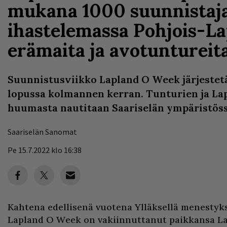
mukana 1000 suunnistaj
ihastelemassa Pohjois-La
erämaita ja avotuntureit
Suunnistusviikko Lapland O Week järjeste
lopussa kolmannen kerran. Tunturien ja La
huumasta nautitaan Saariselän ympäristöss
Saariselän Sanomat
Pe 15.7.2022 klo 16:38
Kahtena edellisenä vuotena Ylläksellä menestyks
Lapland O Week on vakiinnuttanut paikkansa L