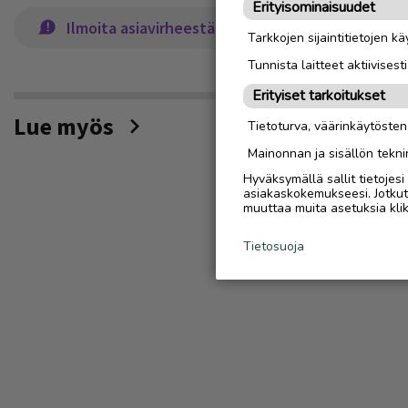
Erityisominaisuudet
Ilmoita asiavirheestä
Tarkkojen sijaintitietojen k
Tunnista laitteet aktiivisest
Erityiset tarkoitukset
Lue myös
Tietoturva, väärinkäytöste
Mainonnan ja sisällön tekni
Hyväksymällä sallit tietojes
asiakaskokemukseesi. Jotkut t
muuttaa muita asetuksia klik
Tietosuoja