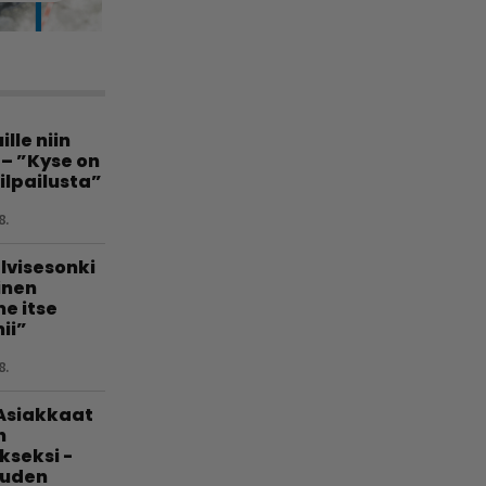
lle niin
 – ”Kyse on
ilpailusta”
8.
lvisesonki
linen
e itse
ii”
8.
 Asiakkaat
n
kseksi -
uuden