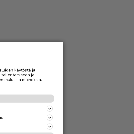
eluiden käytöstä ja
n tallentamiseen ja
en mukaisia mainoksia.
us
s
uille niin