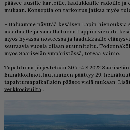
pääsee uusille kartoille, laadukkaille radoille j
mukaan. Konseptia on tarkoitus jatkaa myös tul
– Haluamme näyttää kesäisen Lapin hienouksia 
maailmalle ja samalla tuoda Lappiin vieraita ke
myös hyvässä nosteessa ja laadukkaalle elämysvii
seuraavia vuosia ollaan suunniteltu. Todennäkö
myös Saariselän ympäristössä, toteaa Vainio.
Tapahtuma järjestetään 30.7.-4.8.2022 Saariselän
Ennakkoilmoittautuminen päättyy 29. heinäkuut
tapahtumapaikallakin pääsee vielä mukaan. Lisä
verkkosivuilta
.