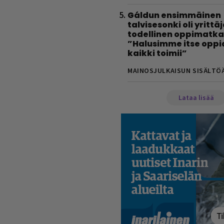
Gáldun ensimmäinen
talvisesonki oli yrittä
todellinen oppimatka
”Halusimme itse oppi
kaikki toimii”
MAINOSJULKAISUN SISÄLTÖ
Lataa lisää