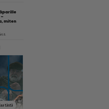
jäparille
 –
a, miten
Ä
4.8.