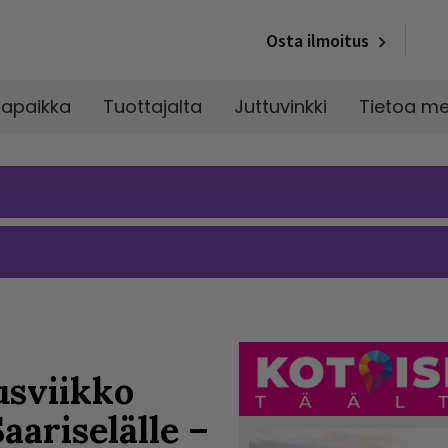
Osta ilmoitus
napaikka
Tuottajalta
Juttuvinkki
Tietoa me
usviikko
ariselälle –