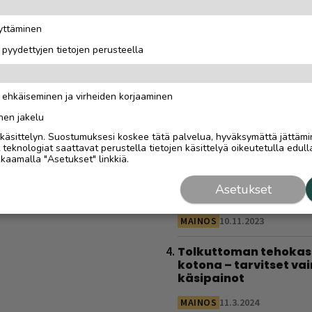
huiput kuin harrastaj
on paljon muustakin k
äyttäminen
kilpailusta”
i pyydettyjen tietojen perusteella
MAINOSJULKAISUN SISÄLTÖ
Sähköautoilijan opas
n ehkäiseminen ja virheiden korjaaminen
Saariselälle – viisi
latauspaikkaa, joista
nen jakelu
löytyy varmasti
i käsittelyn. Suostumuksesi koskee tätä palvelua, hyväksymättä jättämi
eknologiat saattavat perustella tietojen käsittelyä oikeutetulla edulla
MAINOSJULKAISUN SISÄLTÖ
kaamalla "Asetukset" linkkiä.
Ravintolat Saariseläll
Asetukset
ja Ivalossa
MAINOS
10.11.2023
Tolkuttoman tehokas 
kotona – tarvitset vai
käsipainot
MAINOS
11.3.2024