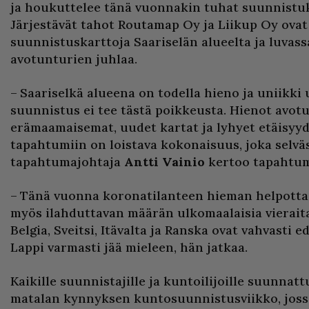
ja houkuttelee tänä vuonnakin tuhat suunnistuk
Järjestävät tahot Routamap Oy ja Liikup Oy ovat
suunnistuskarttoja Saariselän alueelta ja luvass
avotunturien juhlaa.
– Saariselkä alueena on todella hieno ja uniikki
suunnistus ei tee tästä poikkeusta. Hienot avotu
erämaamaisemat, uudet kartat ja lyhyet etäisyyd
tapahtumiin on loistava kokonaisuus, joka selväs
tapahtumajohtaja
Antti Vainio
kertoo tapahtum
– Tänä vuonna koronatilanteen hieman helpott
myös ilahduttavan määrän ulkomaalaisia vieraita.
Belgia, Sveitsi, Itävalta ja Ranska ovat vahvasti 
Lappi varmasti jää mieleen, hän jatkaa.
Kaikille suunnistajille ja kuntoilijoille suunna
matalan kynnyksen kuntosuunnistusviikko, jos