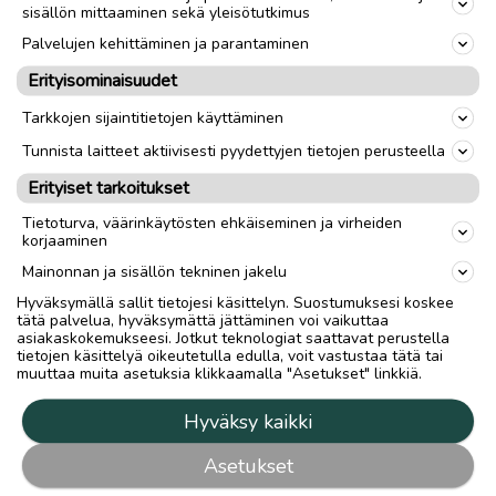
Takaisin ylös
sisällön mittaaminen sekä yleisötutkimus
Palvelujen kehittäminen ja parantaminen
Erityisominaisuudet
Hilla Group Oyj
Tarkkojen sijaintitietojen käyttäminen
Rantakatu 10 / PL 45
Tunnista laitteet aktiivisesti pyydettyjen tietojen perusteella
67101 Kokkola
Puh: 020 750 4469
Erityiset tarkoitukset
Tietoturva, väärinkäytösten ehkäiseminen ja virheiden
Tuottajan yhteystiedot
korjaaminen
Medianvapausasetus
Mainonnan ja sisällön tekninen jakelu
Tietosuojalauseke
Hyväksymällä sallit tietojesi käsittelyn. Suostumuksesi koskee
tätä palvelua, hyväksymättä jättäminen voi vaikuttaa
Tietosuojakuvaus
asiakaskokemukseesi. Jotkut teknologiat saattavat perustella
Tietosuoja-asetukset
tietojen käsittelyä oikeutetulla edulla, voit vastustaa tätä tai
muuttaa muita asetuksia klikkaamalla "Asetukset" linkkiä.
Mainostajalle
Hyväksy kaikki
Mainostajalle
Asetukset
Mediatiedot