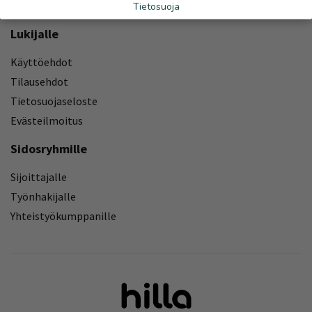
Yhteystiedot
Tietosuoja
Lukijalle
Käyttöehdot
Tilausehdot
Tietosuojaseloste
Evästeilmoitus
Sidosryhmille
Sijoittajalle
Työnhakijalle
Yhteistyökumppanille