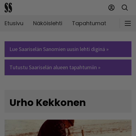
Etusivu
Näköislehti
Tapahtumat
Markki
Lue Saariselän Sanomien uusin lehti diginä »
Tutustu Saariselän alueen tapahtumiin »
Urho Kekkonen