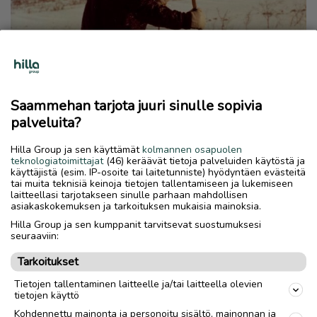
Saammehan tarjota juuri sinulle sopivia
palveluita?
Urho Kekkonen hiihteli Anterissa
Hilla Group ja sen käyttämät
kolmannen osapuolen
teknologiatoimittajat
(46) keräävät tietoja palveluiden käytöstä ja
kevättalvella 1956 - Kovakuntoinen
käyttäjistä (esim. IP-osoite tai laitetunniste) hyödyntäen evästeitä
presidentti teki satojen kilometrien
tai muita teknisiä keinoja tietojen tallentamiseen ja lukemiseen
laitteellasi tarjotakseen sinulle parhaan mahdollisen
hiihtoretken pitkin itärajaa
asiakaskokemuksen ja tarkoituksen mukaisia mainoksia.
Hilla Group ja sen kumppanit tarvitsevat suostumuksesi
KOTIMAA
8.9.2024
seuraaviin:
Tarkoitukset
Tietojen tallentaminen laitteelle ja/tai laitteella olevien
tietojen käyttö
Kohdennettu mainonta ja personoitu sisältö, mainonnan ja