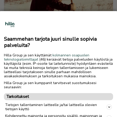
Saammehan tarjota juuri sinulle sopivia
palveluita?
Urho Kekkonen hiihteli Anterissa
Hilla Group ja sen käyttämät
kolmannen osapuolen
teknologiatoimittajat
(46) keräävät tietoja palveluiden käytöstä ja
kevättalvella 1956 - Kovakuntoinen
käyttäjistä (esim. IP-osoite tai laitetunniste) hyödyntäen evästeitä
presidentti teki satojen kilometrien
tai muita teknisiä keinoja tietojen tallentamiseen ja lukemiseen
laitteellasi tarjotakseen sinulle parhaan mahdollisen
hiihtoretken pitkin itärajaa
asiakaskokemuksen ja tarkoituksen mukaisia mainoksia.
Hilla Group ja sen kumppanit tarvitsevat suostumuksesi
KOTIMAA
8.9.2024
seuraaviin:
Tarkoitukset
Tietojen tallentaminen laitteelle ja/tai laitteella olevien
tietojen käyttö
Kohdennettu mainonta ja personoitu sisältö, mainonnan ja