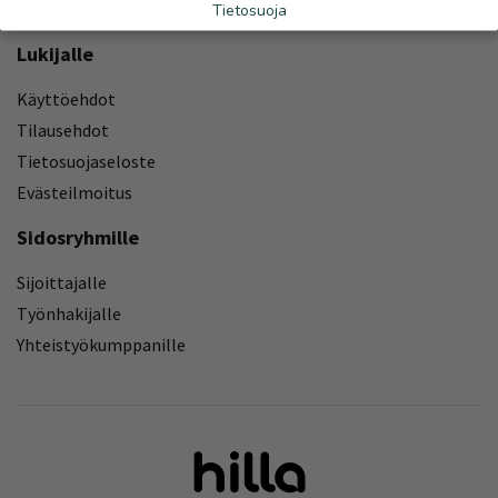
Yhteystiedot
Tietosuoja
Lukijalle
Käyttöehdot
Tilausehdot
Tietosuojaseloste
Evästeilmoitus
Sidosryhmille
Sijoittajalle
Työnhakijalle
Yhteistyökumppanille