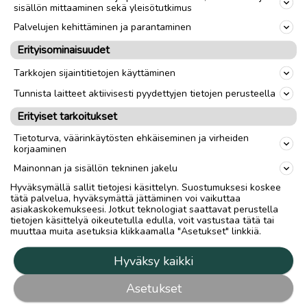
Takaisin ylös
sisällön mittaaminen sekä yleisötutkimus
Palvelujen kehittäminen ja parantaminen
Erityisominaisuudet
Hilla Group Oyj
Tarkkojen sijaintitietojen käyttäminen
Rantakatu 10 / PL 45
Tunnista laitteet aktiivisesti pyydettyjen tietojen perusteella
67101 Kokkola
Puh: 020 750 4469
Erityiset tarkoitukset
Tietoturva, väärinkäytösten ehkäiseminen ja virheiden
Tuottajan yhteystiedot
korjaaminen
Medianvapausasetus
Mainonnan ja sisällön tekninen jakelu
Tietosuojalauseke
Hyväksymällä sallit tietojesi käsittelyn. Suostumuksesi koskee
tätä palvelua, hyväksymättä jättäminen voi vaikuttaa
Tietosuojakuvaus
asiakaskokemukseesi. Jotkut teknologiat saattavat perustella
Tietosuoja-asetukset
tietojen käsittelyä oikeutetulla edulla, voit vastustaa tätä tai
muuttaa muita asetuksia klikkaamalla "Asetukset" linkkiä.
Mainostajalle
Hyväksy kaikki
Mainostajalle
Asetukset
Mediatiedot