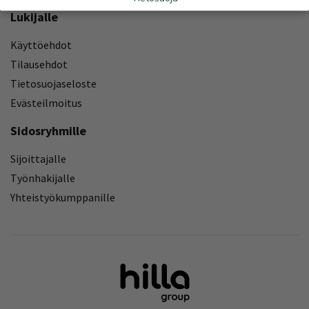
Lukijalle
Käyttöehdot
Tilausehdot
Tietosuojaseloste
Evästeilmoitus
Sidosryhmille
Sijoittajalle
Työnhakijalle
Yhteistyökumppanille