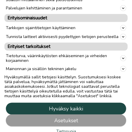
Palvelujen kehittäminen ja parantaminen
Erityisominaisuudet
Hilla Group Oyj
Tarkkojen sijaintitietojen käyttäminen
Rantakatu 10 / PL 45
67101 Kokkola
Tunnista laitteet aktiivisesti pyydettyjen tietojen perusteella
Puh: 020 750 4469
Erityiset tarkoitukset
Tuottajan yhteystiedot
Tietoturva, väärinkäytösten ehkäiseminen ja virheiden
korjaaminen
Medianvapausasetus
Mainonnan ja sisällön tekninen jakelu
Tietosuojalauseke
Hyväksymällä sallit tietojesi käsittelyn. Suostumuksesi koskee
Tietosuojakuvaus
tätä palvelua, hyväksymättä jättäminen voi vaikuttaa
asiakaskokemukseesi. Jotkut teknologiat saattavat perustella
Tietosuoja-asetukset
tietojen käsittelyä oikeutetulla edulla, voit vastustaa tätä tai
muuttaa muita asetuksia klikkaamalla "Asetukset" linkkiä.
Mainostajalle
Hyväksy kaikki
Mainostajalle
Mediatiedot
Asetukset
Yhteystiedot
Tietosuoja