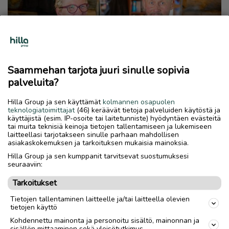
Saammehan tarjota juuri sinulle sopivia
palveluita?
Hilla Group ja sen käyttämät
kolmannen osapuolen
Kafea Gufihtar on parhaita
teknologiatoimittajat
(46) keräävät tietoja palveluiden käytöstä ja
burgereita ja hyvää kahvia – Myös
käyttäjistä (esim. IP-osoite tai laitetunniste) hyödyntäen evästeitä
tai muita teknisiä keinoja tietojen tallentamiseen ja lukemiseen
kullankaivuun voi aloittaa sieltä
laitteellasi tarjotakseen sinulle parhaan mahdollisen
asiakaskokemuksen ja tarkoituksen mukaisia mainoksia.
PAIKALLISUUTISET
31.7.2024
Hilla Group ja sen kumppanit tarvitsevat suostumuksesi
seuraaviin:
Tarkoitukset
Tietojen tallentaminen laitteelle ja/tai laitteella olevien
tietojen käyttö
Takaisin ylös
Kohdennettu mainonta ja personoitu sisältö, mainonnan ja
sisällön mittaaminen sekä yleisötutkimus