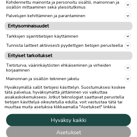
Kohdennettu mainonta ja personoitu sisältö, mainonnan ja
sisällön mittaaminen sekä yleisötutkimus
Takaisin ylös
Palvelujen kehittäminen ja parantaminen
Erityisominaisuudet
Hilla Group Oyj
Tarkkojen sijaintitietojen käyttäminen
Tunnista laitteet aktiivisesti pyydettyjen tietojen perusteella
Rantakatu 10 / PL 45
67101 Kokkola
Erityiset tarkoitukset
Puh: 020 750 4469
Tietoturva, väärinkäytösten ehkäiseminen ja virheiden
korjaaminen
Tuottajan yhteystiedot
Mainonnan ja sisällön tekninen jakelu
Medianvapausasetus
Hyväksymällä sallit tietojesi käsittelyn. Suostumuksesi koskee
Tietosuojalauseke
tätä palvelua, hyväksymättä jättäminen voi vaikuttaa
Tietosuojakuvaus
asiakaskokemukseesi. Jotkut teknologiat saattavat perustella
tietojen käsittelyä oikeutetulla edulla, voit vastustaa tätä tai
Tietosuoja-asetukset
muuttaa muita asetuksia klikkaamalla "Asetukset" linkkiä.
Mainostajalle
Hyväksy kaikki
Mainostajalle
Asetukset