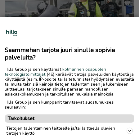
Saammehan tarjota juuri sinulle sopivia
palveluita?
Pyssykyläkin jytisee —
Hilla Group ja sen käyttämät
kolmannen osapuolen
sodankyläläinen moottoripyöräkerho
teknologiatoimittajat
(46) keräävät tietoja palveluiden käytöstä ja
tarjoaa kahvit Saariselälle Jänkhällä
käyttäjistä (esim. IP-osoite tai laitetunniste) hyödyntäen evästeitä
tai muita teknisiä keinoja tietojen tallentamiseen ja lukemiseen
Jytisee -tapahtumaan ajaville
laitteellasi tarjotakseen sinulle parhaan mahdollisen
motoristeille
asiakaskokemuksen ja tarkoituksen mukaisia mainoksia.
Hilla Group ja sen kumppanit tarvitsevat suostumuksesi
AJANKOHTAISTA
18.8.2023 | Päivitetty 21.8.2023
seuraaviin:
Tarkoitukset
Tietojen tallentaminen laitteelle ja/tai laitteella olevien
tietojen käyttö