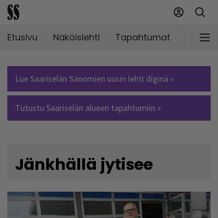
Etusivu
Näköislehti
Tapahtumat
Markki
Lue Saariselän Sanomien uusin lehti diginä »
Tutustu Saariselän alueen tapahtumiin »
Jänkhällä jytisee