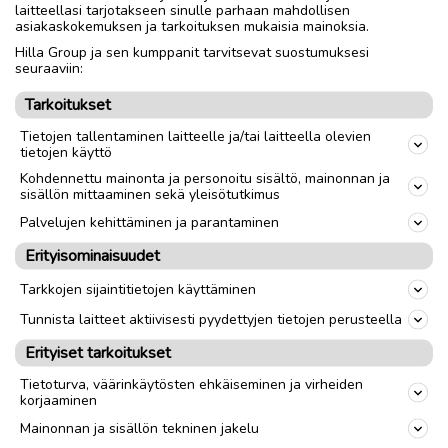
laitteellasi tarjotakseen sinulle parhaan mahdollisen
asiakaskokemuksen ja tarkoituksen mukaisia mainoksia.
Hilla Group ja sen kumppanit tarvitsevat suostumuksesi
seuraaviin:
Tarkoitukset
Tietojen tallentaminen laitteelle ja/tai laitteella olevien
tietojen käyttö
-25,8 astetta - Saariselällä rikottiin
Kohdennettu mainonta ja personoitu sisältö, mainonnan ja
sisällön mittaaminen sekä yleisötutkimus
huhtikuun pakkasennätys
Palvelujen kehittäminen ja parantaminen
PAIKALLISUUTISET
3.4.2024
Erityisominaisuudet
Tarkkojen sijaintitietojen käyttäminen
Tunnista laitteet aktiivisesti pyydettyjen tietojen perusteella
Erityiset tarkoitukset
Takaisin ylös
Tietoturva, väärinkäytösten ehkäiseminen ja virheiden
korjaaminen
Mainonnan ja sisällön tekninen jakelu