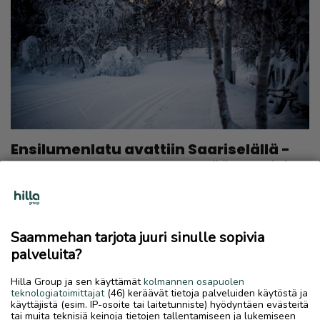
Ensilumenlatu avattiin Saariselällä -
”Ilmastonmuutos edellyttää nykyisin
malttia, laturaivo ei jouduta latujen
avaamista”
PAIKALLISUUTISET
6.11.2024 | Päivitetty 6.11.2024
Saammehan tarjota juuri sinulle sopivia
palveluita?
Hilla Group ja sen käyttämät
kolmannen osapuolen
teknologiatoimittajat
(46) keräävät tietoja palveluiden käytöstä ja
käyttäjistä (esim. IP-osoite tai laitetunniste) hyödyntäen evästeitä
tai muita teknisiä keinoja tietojen tallentamiseen ja lukemiseen