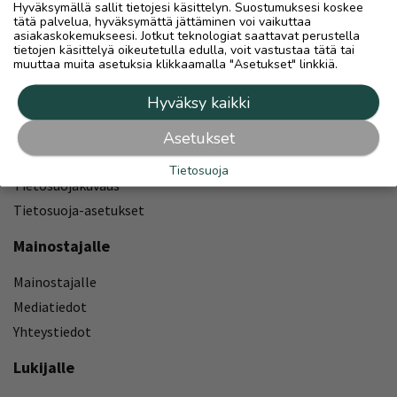
Hyväksymällä sallit tietojesi käsittelyn. Suostumuksesi koskee
Hilla Group Oyj
tätä palvelua, hyväksymättä jättäminen voi vaikuttaa
asiakaskokemukseesi. Jotkut teknologiat saattavat perustella
Rantakatu 10 / PL 45
tietojen käsittelyä oikeutetulla edulla, voit vastustaa tätä tai
67101 Kokkola
muuttaa muita asetuksia klikkaamalla "Asetukset" linkkiä.
Puh: 020 750 4469
Hyväksy kaikki
Tuottajan yhteystiedot
Medianvapausasetus
Asetukset
Tietosuojalauseke
Tietosuoja
Tietosuojakuvaus
Tietosuoja-asetukset
Mainostajalle
Mainostajalle
Mediatiedot
Yhteystiedot
Lukijalle