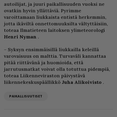
autoilijat, ja juuri paikallisuuden vuoksi ne
ovatkin hyvin yllättäviä. Pyrimme
varoittamaan liukkaista entistä herkemmin,
jotta ikäviltä onnettomuuksilta vältyttäisiin,
toteaa Ilmatieteen laitoksen ylimeteorologi
Henri Nyman
.
– Syksyn ensimmäisillä liukkailla keleillä
varovaisuus on malttia. Turvaväli kannattaa
pitää riittävänä ja huomioida, että
jarrutusmatkat voivat olla totuttua pidempiä,
toteaa Liikenneviraston päivystävä
liikennekeskuspäällikkö
Juha Alikoivisto
.
PAIKALLISUUTISET