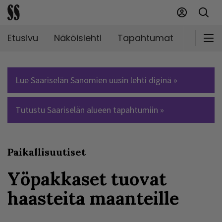
Etusivu
Näköislehti
Tapahtumat
Markki
Lue Saariselän Sanomien uusin lehti diginä »
Tutustu Saariselän alueen tapahtumiin »
Paikallisuutiset
Yöpakkaset tuovat
haasteita maanteille