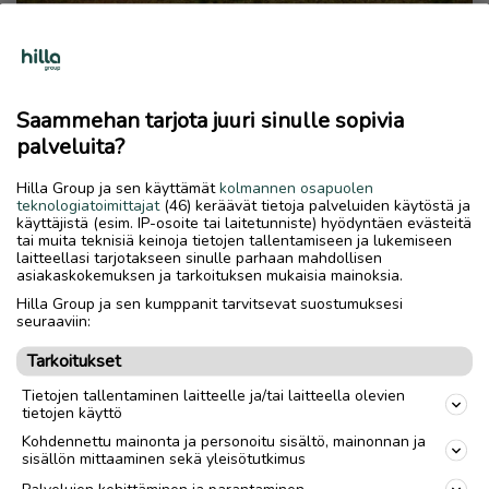
Saammehan tarjota juuri sinulle sopivia
palveluita?
Hilla Group ja sen käyttämät
kolmannen osapuolen
teknologiatoimittajat
(46) keräävät tietoja palveluiden käytöstä ja
käyttäjistä (esim. IP-osoite tai laitetunniste) hyödyntäen evästeitä
tai muita teknisiä keinoja tietojen tallentamiseen ja lukemiseen
laitteellasi tarjotakseen sinulle parhaan mahdollisen
asiakaskokemuksen ja tarkoituksen mukaisia mainoksia.
Hilla Group ja sen kumppanit tarvitsevat suostumuksesi
seuraaviin:
Tarkoitukset
Tietojen tallentaminen laitteelle ja/tai laitteella olevien
tietojen käyttö
Kohdennettu mainonta ja personoitu sisältö, mainonnan ja
sisällön mittaaminen sekä yleisötutkimus
Palvelujen kehittäminen ja parantaminen