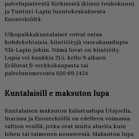
palvelupisteestä Kiehisestä (kiinni toukokuun)
ja Tunturi-Lapin luontokeskuksesta
Enontekiöltä.
Ulkopaikkakuntalaiset voivat ostaa
kohdekohtaisia, kiintiöityjä vuorokausilupia
Ylä-Lapin jokiin. Nämä luvat on kiintiöity.
Lupia voi hankkia 21.5. kello 9 alkaen
Eräluvat.fi-verkkokaupasta tai
palvelunumerosta 020 69 2424.
Kuntalaisill e maksuton lupa
Kuntalaisen maksuton kalastuslupa Utsjoella,
Inarissa ja Enontekiöllä on edelleen voimassa
valtion vesillä, jotka ovat muita alueita kuin
lohen tai taimenen nousuvesiä. Maksuton lupa