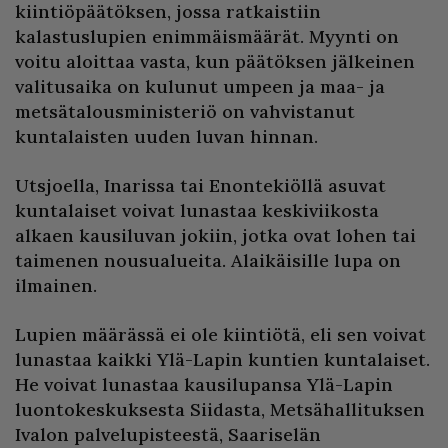
kiintiöpäätöksen, jossa ratkaistiin
kalastuslupien enimmäismäärät. Myynti on
voitu aloittaa vasta, kun päätöksen jälkeinen
valitusaika on kulunut umpeen ja maa- ja
metsätalousministeriö on vahvistanut
kuntalaisten uuden luvan hinnan.
Utsjoella, Inarissa tai Enontekiöllä asuvat
kuntalaiset voivat lunastaa keskiviikosta
alkaen kausiluvan jokiin, jotka ovat lohen tai
taimenen nousualueita. Alaikäisille lupa on
ilmainen.
Lupien määrässä ei ole kiintiötä, eli sen voivat
lunastaa kaikki Ylä-Lapin kuntien kuntalaiset.
He voivat lunastaa kausilupansa Ylä-Lapin
luontokeskuksesta Siidasta, Metsähallituksen
Ivalon palvelupisteestä, Saariselän