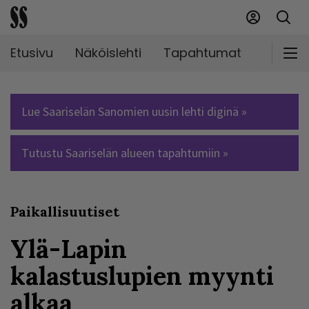
Etusivu
Näköislehti
Tapahtumat
Markki
Lue Saariselän Sanomien uusin lehti diginä »
Tutustu Saariselän alueen tapahtumiin »
Paikallisuutiset
Ylä-Lapin
kalastuslupien myynti
alkaa