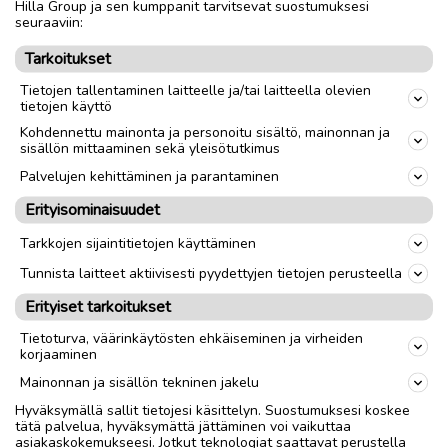
Hilla Group ja sen kumppanit tarvitsevat suostumuksesi
seuraaviin:
Tarkoitukset
Tietojen tallentaminen laitteelle ja/tai laitteella olevien
tietojen käyttö
Kohdennettu mainonta ja personoitu sisältö, mainonnan ja
sisällön mittaaminen sekä yleisötutkimus
Palvelujen kehittäminen ja parantaminen
Erityisominaisuudet
Tarkkojen sijaintitietojen käyttäminen
Tunnista laitteet aktiivisesti pyydettyjen tietojen perusteella
Erityiset tarkoitukset
Tietoturva, väärinkäytösten ehkäiseminen ja virheiden
korjaaminen
Mainonnan ja sisällön tekninen jakelu
Hyväksymällä sallit tietojesi käsittelyn. Suostumuksesi koskee
tätä palvelua, hyväksymättä jättäminen voi vaikuttaa
asiakaskokemukseesi. Jotkut teknologiat saattavat perustella