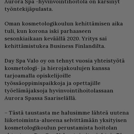
Aurora Spa -hyvinvointihoitola on kärsinyt
työntekijäpulasta.
Oman kosmetologikoulun kehittämisen aika
tuli, kun korona iski parhaaseen
sesonkiaikaan keväällä 2020. Yritys sai
kehittämistukea Business Finlandilta.
Day Spa Valo oy on tehnyt vuosia yhteistyötä
kosmetologi- ja hierojakoulujen kanssa
tarjoamalla opiskelijoille
työssäoppimispaikkoja ja opettajille
työelämäjaksoja hyvinvointihoitolassaan
Aurora Spassa Saariselällä.
– Tästä taustasta me halusimme lähteä uutena
liiketoiminta-alueena selvittämään yksityisen
kosmetologikoulun perustamista hoitolan