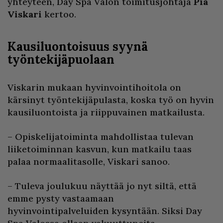
yhteyteen, Day Spa Valon toimitusjohtaja
Pia
Viskari
kertoo.
Kausiluontoisuus syynä
työntekijäpuolaan
Viskarin mukaan hyvinvointihoitola on
kärsinyt työntekijäpulasta, koska työ on hyvin
kausiluontoista ja riippuvainen matkailusta.
– Opiskelijatoiminta mahdollistaa tulevan
liiketoiminnan kasvun, kun matkailu taas
palaa normaalitasolle, Viskari sanoo.
– Tuleva joulukuu näyttää jo nyt siltä, että
emme pysty vastaamaan
hyvinvointipalveluiden kysyntään. Siksi Day