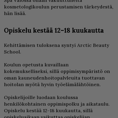
Spa Valossa ollaan vakuuttuneita
kosmetologikoulun perustamisen tärkeydestä,
hän lisää.
Opiskelu kestää 12–18 kuukautta
Kehittämisen tuloksena syntyi Arctic Beauty
School.
Koulun opetusta kuvaillaan
kokemukselliseksi, sillä oppimisympäristö on
oman kauneudenhoitopalvleuita tuottavan
hoitolan myötä hyvin työelämälähtöinen.
Opiskelijoille luodaan koulussa
henkilökohtainen oppimispolku ja aikataulu.
Opiskelu kestää 12–18 kuukautta, sillä
opiskeluaikaan vaikuttaa opiskelijan