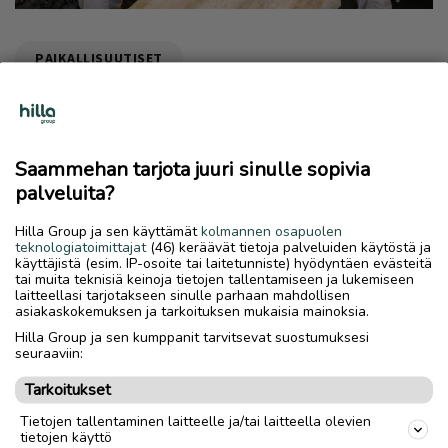
PAIKALLISUUTISET
Ilmoita asiavirheestä
Saammehan tarjota juuri sinulle sopivia
palveluita?
Hilla Group ja sen käyttämät
kolmannen osapuolen
teknologiatoimittajat
(46) keräävät tietoja palveluiden käytöstä ja
käyttäjistä (esim. IP-osoite tai laitetunniste) hyödyntäen evästeitä
tai muita teknisiä keinoja tietojen tallentamiseen ja lukemiseen
laitteellasi tarjotakseen sinulle parhaan mahdollisen
asiakaskokemuksen ja tarkoituksen mukaisia mainoksia.
Hilla Group ja sen kumppanit tarvitsevat suostumuksesi
seuraaviin:
Lue myös
Tarkoitukset
Tietojen tallentaminen laitteelle ja/tai laitteella olevien
tietojen käyttö