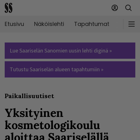
Etusivu
Näköislehti
Tapahtumat
Markki
Lue Saariselän Sanomien uusin lehti diginä »
Tutustu Saariselän alueen tapahtumiin »
Paikallisuutiset
Yksityinen
kosmetologikoulu
aloittaa Saariselällä