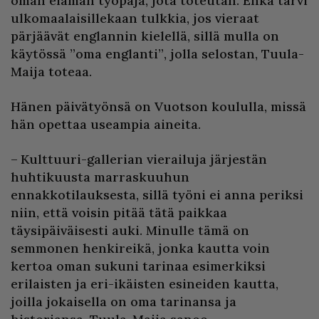
oman elämän työpaja, jota toteutan. Enkä tarvi
ulkomaalaisillekaan tulkkia, jos vieraat
pärjäävät englannin kielellä, sillä mulla on
käytössä ”oma englanti”, jolla selostan, Tuula-
Maija toteaa.
Hänen päivätyönsä on Vuotson koululla, missä
hän opettaa useampia aineita.
– Kulttuuri-gallerian vierailuja järjestän
huhtikuusta marraskuuhun
ennakkotilauksesta, sillä työni ei anna periksi
niin, että voisin pitää tätä paikkaa
täysipäiväisesti auki. Minulle tämä on
semmonen henkireikä, jonka kautta voin
kertoa oman sukuni tarinaa esimerkiksi
erilaisten ja eri-ikäisten esineiden kautta,
joilla jokaisella on oma tarinansa ja