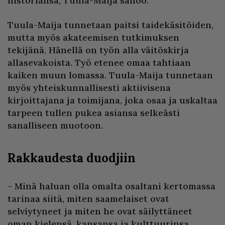
historiansa, Tuula-Maija sanoo.
Tuula-Maija tunnetaan paitsi taidekäsitöiden,
mutta myös akateemisen tutkimuksen
tekijänä. Hänellä on työn alla väitöskirja
allasevakoista. Työ etenee omaa tahtiaan
kaiken muun lomassa. Tuula-Maija tunnetaan
myös yhteiskunnallisesti aktiivisena
kirjoittajana ja toimijana, joka osaa ja uskaltaa
tarpeen tullen pukea asiansa selkeästi
sanalliseen muotoon.
Rakkaudesta duodjiin
– Minä haluan olla omalta osaltani kertomassa
tarinaa siitä, miten saamelaiset ovat
selviytyneet ja miten he ovat säilyttäneet
oman kielensä, kansansa ja kulttuurinsa,