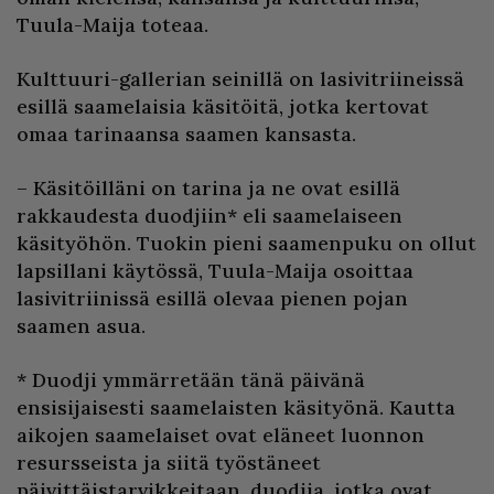
Tuula-Maija toteaa.
Kulttuuri-gallerian seinillä on lasivitriineissä
esillä saamelaisia käsitöitä, jotka kertovat
omaa tarinaansa saamen kansasta.
– Käsitöilläni on tarina ja ne ovat esillä
rakkaudesta duodjiin* eli saamelaiseen
käsityöhön. Tuokin pieni saamenpuku on ollut
lapsillani käytössä, Tuula-Maija osoittaa
lasivitriinissä esillä olevaa pienen pojan
saamen asua.
* Duodji ymmärretään tänä päivänä
ensisijaisesti saamelaisten käsityönä. Kautta
aikojen saamelaiset ovat eläneet luonnon
resursseista ja siitä työstäneet
päivittäistarvikkeitaan, duodjia, jotka ovat