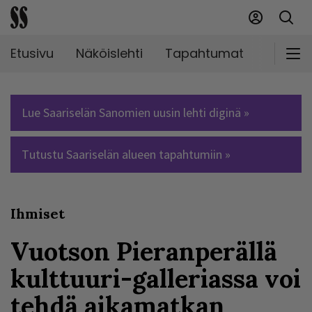
Etusivu
Näköislehti
Tapahtumat
Markki
Lue Saariselän Sanomien uusin lehti diginä »
Tutustu Saariselän alueen tapahtumiin »
Ihmiset
Vuotson Pieranperällä
kulttuuri-galleriassa voi
tehdä aikamatkan