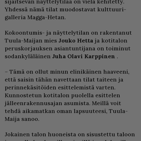
sijaitsevan näyttelytilaa on vielä kehitetty.
Yhdessä nämä tilat muodostavat kulttuuri-
galleria Magga-Hetan.
Kokoontumis- ja näyttelytilan on rakentanut
Tuula-Maijan mies
Jouko Hetta
ja kotitalon
peruskorjauksen asiantuntijana on toiminut
sodankyläläinen
Juha Olavi Karppinen
.
– Tämä on ollut minun elinikäinen haaveeni,
että saisin tähän navettaan tilat taiteen ja
perinnekäsitöiden esittelemistä varten.
Kunnostetun kotitalon puolella esittelen
jälleenrakennusajan asumista. Meillä voit
tehdä aikamatkan oman lapsuuteesi, Tuula-
Maija sanoo.
Jokainen talon huoneista on sisustettu taloon