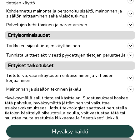
tietojen käyttö
Kohdennettu mainonta ja personoitu sisältö, mainonnan ja
sisällön mittaaminen sekä yleisötutkimus
Palvelujen kehittäminen ja parantaminen
Erityisominaisuudet
Tarkkojen sijaintitietojen käyttäminen
Tunnista laitteet aktiivisesti pyydettyjen tietojen perusteella
Erityiset tarkoitukset
Tietoturva, väärinkäytösten ehkäiseminen ja virheiden
korjaaminen
Mainonnan ja sisällön tekninen jakelu
Hyväksymällä sallit tietojesi käsittelyn. Suostumuksesi koskee
tätä palvelua, hyväksymättä jättäminen voi vaikuttaa
asiakaskokemukseesi. Jotkut teknologiat saattavat perustella
tietojen käsittelyä oikeutetulla edulla, voit vastustaa tätä tai
muuttaa muita asetuksia klikkaamalla "Asetukset" linkkiä.
Hyväksy kaikki