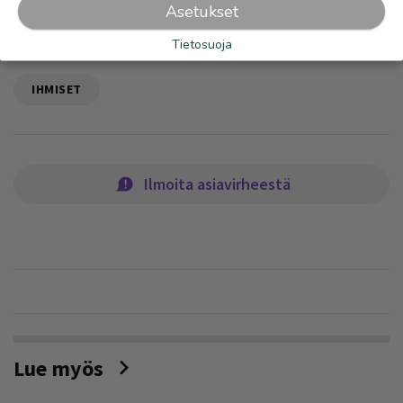
Asetukset
Tietosuoja
IHMISET
Ilmoita asiavirheestä
Lue myös