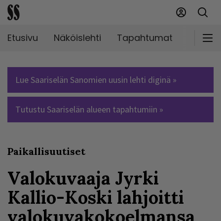
Etusivu
Näköislehti
Tapahtumat
Markki
Lue Saariselän Sanomien uusin lehti diginä »
Tutustu Saariselän alueen tapahtumiin »
Paikallisuutiset
Valokuvaaja Jyrki
Kallio-Koski lahjoitti
valokuvakokoelmansa