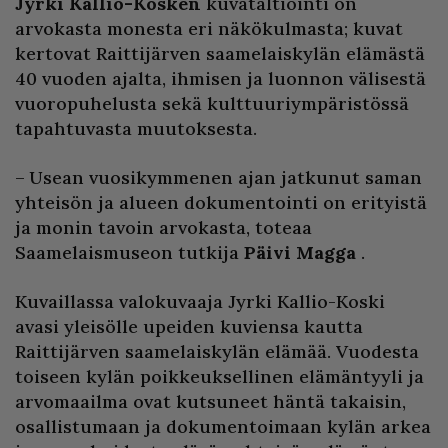
Jyrki Kallio-Kosken
kuvataltiointi on
arvokasta monesta eri näkökulmasta; kuvat
kertovat Raittijärven saamelaiskylän elämästä
40 vuoden ajalta, ihmisen ja luonnon välisestä
vuoropuhelusta sekä kulttuuriympäristössä
tapahtuvasta muutoksesta.
– Usean vuosikymmenen ajan jatkunut saman
yhteisön ja alueen dokumentointi on erityistä
ja monin tavoin arvokasta, toteaa
Saamelaismuseon tutkija
Päivi Magga
.
Kuvaillassa valokuvaaja Jyrki Kallio-Koski
avasi yleisölle upeiden kuviensa kautta
Raittijärven saamelaiskylän elämää. Vuodesta
toiseen kylän poikkeuksellinen elämäntyyli ja
arvomaailma ovat kutsuneet häntä takaisin,
osallistumaan ja dokumentoimaan kylän arkea