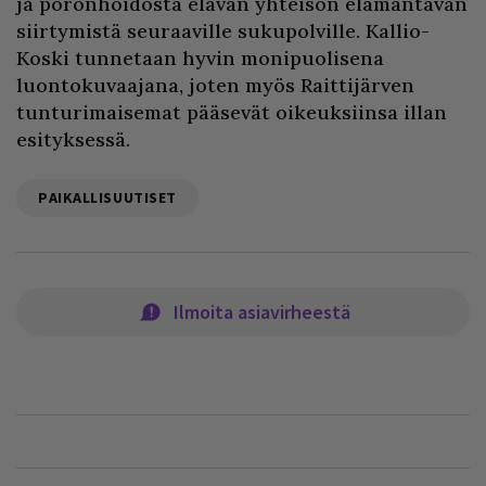
ja poronhoidosta elävän yhteisön elämäntavan
siirtymistä seuraaville sukupolville. Kallio-
Koski tunnetaan hyvin monipuolisena
luontokuvaajana, joten myös Raittijärven
tunturimaisemat pääsevät oikeuksiinsa illan
esityksessä.
PAIKALLISUUTISET
Ilmoita asiavirheestä