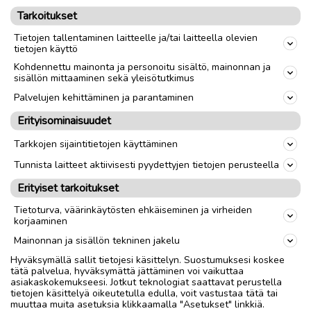
Tarkoitukset
Tietojen tallentaminen laitteelle ja/tai laitteella olevien
tietojen käyttö
Kohdennettu mainonta ja personoitu sisältö, mainonnan ja
sisällön mittaaminen sekä yleisötutkimus
Palvelujen kehittäminen ja parantaminen
Erityisominaisuudet
Tarkkojen sijaintitietojen käyttäminen
Tunnista laitteet aktiivisesti pyydettyjen tietojen perusteella
Erityiset tarkoitukset
Tietoturva, väärinkäytösten ehkäiseminen ja virheiden
korjaaminen
Mainonnan ja sisällön tekninen jakelu
Hyväksymällä sallit tietojesi käsittelyn. Suostumuksesi koskee
tätä palvelua, hyväksymättä jättäminen voi vaikuttaa
asiakaskokemukseesi. Jotkut teknologiat saattavat perustella
tietojen käsittelyä oikeutetulla edulla, voit vastustaa tätä tai
muuttaa muita asetuksia klikkaamalla "Asetukset" linkkiä.