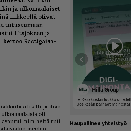
ailukesä. Näin voi
nkin ja ulkomaalaiset
nä liikkeellä olivat
vät tutustumaan
stui Utsjokeen ja
 kertoo Rastigaisa-
akkaita oli silti ja ihan
 ulkomaalaisia oli
 avautui, niin heitä tuli
Kaupallinen yhteistyö
aalaisiakin meidän