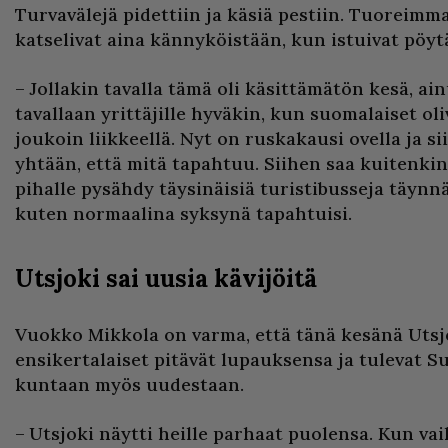
Turvavälejä pidettiin ja käsiä pestiin. Tuoreimm
katselivat aina kännyköistään, kun istuivat pöyt
– Jollakin tavalla tämä oli käsittämätön kesä, ai
tavallaan yrittäjille hyväkin, kun suomalaiset ol
joukoin liikkeellä. Nyt on ruskakausi ovella ja sii
yhtään, että mitä tapahtuu. Siihen saa kuitenkin
pihalle pysähdy täysinäisiä turistibusseja täynn
kuten normaalina syksynä tapahtuisi.
Utsjoki sai uusia kävijöitä
Vuokko Mikkola on varma, että tänä kesänä Utsj
ensikertalaiset pitävät lupauksensa ja tulevat
kuntaan myös uudestaan.
– Utsjoki näytti heille parhaat puolensa. Kun va