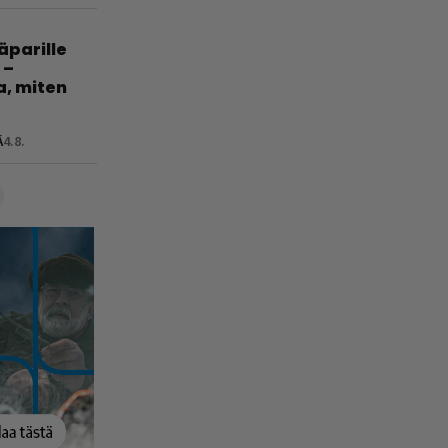
jäparille
 –
a, miten
Ä
4.8.