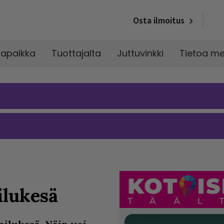
Osta ilmoitus
napaikka
Tuottajalta
Juttuvinkki
Tietoa me
ilukesä