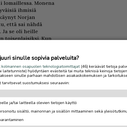
li lomaillessa. Monena
tyväisiä ihmisiä
 käynyt Norjan
u, että sai nähdä
Ja se oli heille
n toisenlaisiksi. Kun
iin olet Jäämeren
uri sinulle sopivia palveluita?
istumassa. Sehän oli
t
kolmannen osapuolen teknologiatoimittajat
(46) keräävät tietoja palv
tai laitetunniste) hyödyntäen evästeitä tai muita teknisiä keinoja tietoje
ulla Utsjoen
jotakseen sinulle parhaan mahdollisen asiakaskokemuksen ja tarkoituks
 ja haastattelin etelän
 tarvitsevat suostumuksesi seuraaviin:
. Jokainen meistä
een ympäristöön, että
elle ja/tai laitteella olevien tietojen käyttö
Luetuimmat
rsonoitu sisältö, mainonnan ja sisällön mittaaminen sekä yleisötutkim
eellä ja hekin ovat
Sähköautoilijan opas
 parantaminen
nkin muuttunut.
Saariselälle – viisi