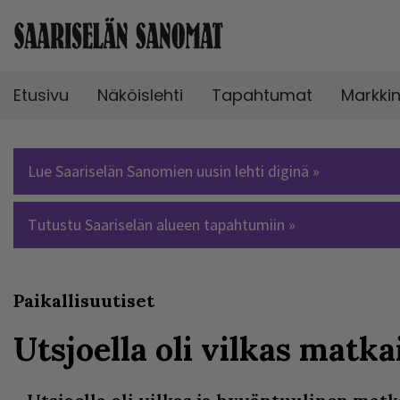
Etusivu
Näköislehti
Tapahtumat
Markki
Lue Saariselän Sanomien uusin lehti diginä »
Tutustu Saariselän alueen tapahtumiin »
Paikallisuutiset
Utsjoella oli vilkas matka