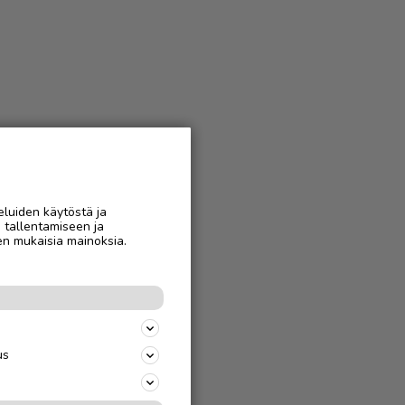
eluiden käytöstä ja
n tallentamiseen ja
en mukaisia mainoksia.
us