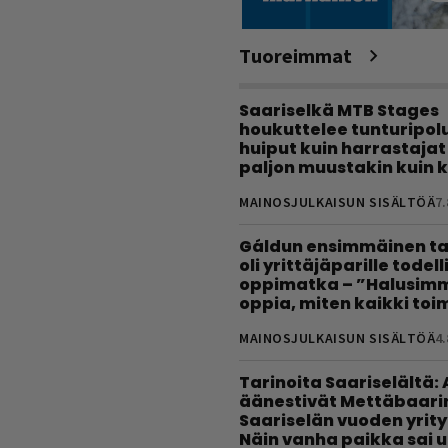
Tuoreimmat
Saariselkä MTB Stages
houkuttelee tunturipolui
huiput kuin harrastajat
paljon muustakin kuin k
MAINOSJULKAISUN SISÄLTÖÄ
7.
Gáldun ensimmäinen ta
oli yrittäjäparille todel
oppimatka – ”Halusimm
oppia, miten kaikki toim
MAINOSJULKAISUN SISÄLTÖÄ
4.
Tarinoita Saariselältä:
äänestivät Mettäbaari
Saariselän vuoden yrity
Näin vanha paikka sai 