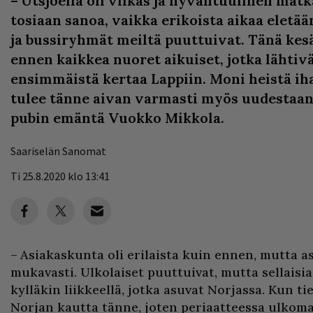
– Utsjoella oli vilkas ja hyväntuulinen matk
tosiaan sanoa, vaikka erikoista aikaa eletää
ja bussiryhmät meiltä puuttuivat. Tänä kesä
ennen kaikkea nuoret aikuiset, jotka lähti
ensimmäistä kertaa Lappiin. Moni heistä iha
tulee tänne aivan varmasti myös uudestaan,
pubin emäntä Vuokko Mikkola.
Saariselän Sanomat
Ti 25.8.2020 klo 13:41
– Asiakaskunta oli erilaista kuin ennen, mutta asi
mukavasti. Ulkolaiset puuttuivat, mutta sellaisia
kylläkin liikkeellä, jotka asuvat Norjassa. Kun tie
Norjan kautta tänne, joten periaatteessa ulkom