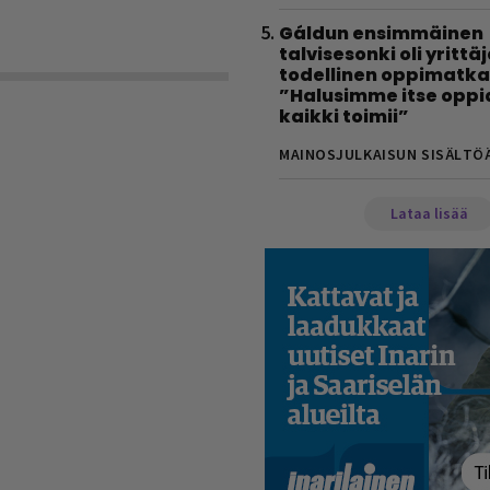
Gáldun ensimmäinen
talvisesonki oli yrittä
todellinen oppimatka
”Halusimme itse oppi
kaikki toimii”
MAINOSJULKAISUN SISÄLTÖ
Lataa lisää