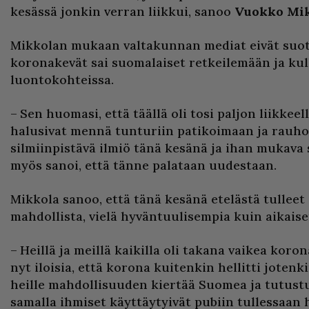
kesässä jonkin verran liikkui, sanoo
Vuokko Mi
Mikkolan mukaan valtakunnan mediat eivät suott
koronakevät sai suomalaiset retkeilemään ja 
luontokohteissa.
– Sen huomasi, että täällä oli tosi paljon liikkeel
halusivat mennä tunturiin patikoimaan ja rauho
silmiinpistävä ilmiö tänä kesänä ja ihan mukava 
myös sanoi, että tänne palataan uudestaan.
Mikkola sanoo, että tänä kesänä etelästä tulleet 
mahdollista, vielä hyväntuulisempia kuin aikais
– Heillä ja meillä kaikilla oli takana vaikea koro
nyt iloisia, että korona kuitenkin hellitti jotenk
heille mahdollisuuden kiertää Suomea ja tutustua
samalla ihmiset käyttäytyivät pubiin tullessaan h