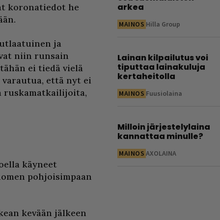
at koronatiedot he
arkea
ään.
MAINOS
Hilla Group
nutlaatuinen ja
ivat niin runsain
Lainan kilpailutus voi
tiputtaa lainakuluja
tähän ei tiedä vielä
kertaheitolla
 varautua, että nyt ei
ä ruskamatkailijoita,
MAINOS
Fuusiolaina
Milloin järjestelylaina
kannattaa minulle?
MAINOS
AXOLAINA
oella käyneet
 Suomen pohjoisimpaan
ikean kevään jälkeen