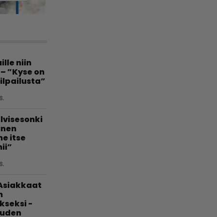
lle niin
 – ”Kyse on
ilpailusta”
8.
lvisesonki
linen
e itse
ii”
8.
 Asiakkaat
n
kseksi -
uuden