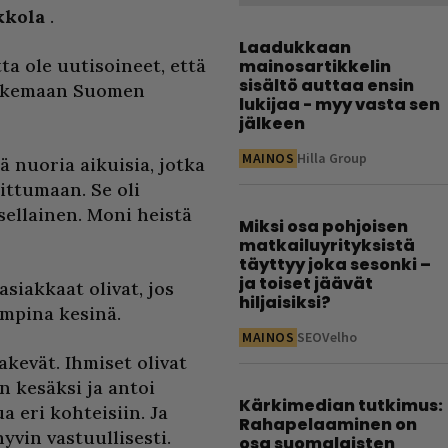
kkola
.
Laadukkaan
a ole uutisoineet, että
mainosartikkelin
sisältö auttaa ensin
kulkemaan Suomen
lukijaa - myy vasta sen
jälkeen
MAINOS
Hilla Group
lä nuoria aikuisia, jotka
ittumaan. Se oli
sellainen. Moni heistä
Miksi osa pohjoisen
matkailuyrityksistä
täyttyy joka sesonki –
ja toiset jäävät
asiakkaat olivat, jos
hiljaisiksi?
empina kesinä.
MAINOS
SEOVelho
nakevät. Ihmiset olivat
in kesäksi ja antoi
Kärkimedian tutkimus:
 eri kohteisiin. Ja
Rahapelaaminen on
yvin vastuullisesti.
osa suomalaisten