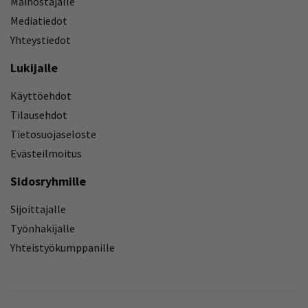
Mainostajalle
Mediatiedot
Yhteystiedot
Lukijalle
Käyttöehdot
Tilausehdot
Tietosuojaseloste
Evästeilmoitus
Sidosryhmille
Sijoittajalle
Työnhakijalle
Yhteistyökumppanille