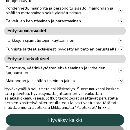
tietojen käyttö
Kohdennettu mainonta ja personoitu sisältö, mainonnan ja
sisällön mittaaminen sekä yleisötutkimus
Palvelujen kehittäminen ja parantaminen
Erityisominaisuudet
Tarkkojen sijaintitietojen käyttäminen
Tunnista laitteet aktiivisesti pyydettyjen tietojen perusteella
Erityiset tarkoitukset
Tietoturva, väärinkäytösten ehkäiseminen ja virheiden
korjaaminen
Mainonnan ja sisällön tekninen jakelu
Hyväksymällä sallit tietojesi käsittelyn. Suostumuksesi koskee
tätä palvelua, hyväksymättä jättäminen voi vaikuttaa
asiakaskokemukseesi. Jotkut teknologiat saattavat perustella
tietojen käsittelyä oikeutetulla edulla, voit vastustaa tätä tai
muuttaa muita asetuksia klikkaamalla "Asetukset" linkkiä.
Hyväksy kaikki