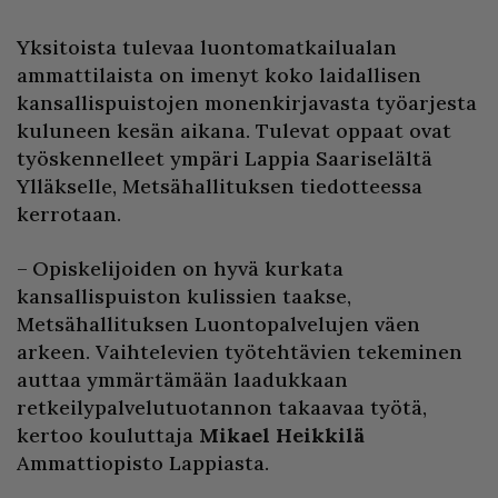
Yksitoista tulevaa luontomatkailualan
ammattilaista on imenyt koko laidallisen
kansallispuistojen monenkirjavasta työarjesta
kuluneen kesän aikana. Tulevat oppaat ovat
työskennelleet ympäri Lappia Saariselältä
Ylläkselle, Metsähallituksen tiedotteessa
kerrotaan.
– Opiskelijoiden on hyvä kurkata
kansallispuiston kulissien taakse,
Metsähallituksen Luontopalvelujen väen
arkeen. Vaihtelevien työtehtävien tekeminen
auttaa ymmärtämään laadukkaan
retkeilypalvelutuotannon takaavaa työtä,
kertoo kouluttaja
Mikael Heikkilä
Ammattiopisto Lappiasta.