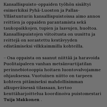
Kansallispuisto-oppaiden työhön sisältyi
esimerkiksi Pyhä-Luoston ja Pallas-
Yllästunturin kansallispuistoissa aimo annos
reittien ja oppaiden parantamista sekä
taukopaikkojen, tupien ja laavujen, huoltoa.
Kansallispuistojen viitoitusta on uusittu ja
reittejä on sorastettu kestävyyden
edistämiseksi vilkkaimmilla kohteilla.
– Osa oppaista on saanut niittää ja haravoida
Puolitaipaleen vanhan metsänvartijatilan
perinnebiotooppia hoitaen luontovalvojamme
ohjauksessa. Vuotuinen niitto on tarpeen
kohteen pitämiseksi mahdollisimman
alkuperäisessä tilassaan, kertoo
kenttäharjoittelua koordinoiva puistomestari
Tuija Makkonen
.