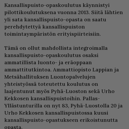
Kansallispuisto-opaskoulutus käynnistyi
pilottikoulutuksena vuonna 2013. Siitä lähtien
yli sata kansallispuisto-opasta on saatu
perehdytettyä kansallispuiston
toimintaympäristön erityispiirteisiin.
Tämä on ollut mahdollista integroimalla
kansallispuisto-opaskoulutus osaksi
ammatillista luonto- ja eräoppaan
ammattitutkintoa. Ammattiopisto Lappian ja
Metsähallituksen Luontopalvelujen
yhteistyössä toteutettu koulutus on
laajentunut myös Pyhä-Luoston sekä Urho
Kekkosen kansallispuistoihin. Pallas-
Yllästunturilla on nyt 83, Pyhä-Luostolla 20 ja
Urho Kekkosen kansallispuistossa kuusi
kansallispuisto-opastukseen erikoistunutta
opasta.