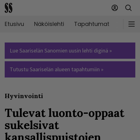
Etusivu
Näköislehti
Tapahtumat
Markki
Lue Saariselän Sanomien uusin lehti diginä »
Tutustu Saariselän alueen tapahtumiin »
Hyvinvointi
Tulevat luonto-oppaat
sukelsivat
kansallispuistojen